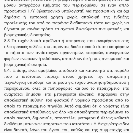
μόνου αντιγράφου τμήματος του περιεχομένου σε έναν απλό
προσωπικό Η/Υ (ηλεκτρονικό υπολογιστή) για προσωπική και όχι
δημόσια ή εμπορική χρήση χωρίς απαλοιφή της ένδειξης
προέλευσής του από το παρόντα διαδικτυακό τόπο και χωρίς να
θίγονται με κανένα τρόπο τα σχετικά δικαιώματα πνευματικής και
βιομηχανικής ιδιοκτησίας.
8.3 Τα τυχόν λοιπά προϊόντα ή υπηρεσίες που αναφέρονται στις
ηλεκτρονικές σελίδες του παρόντος διαδικτυακού τόπου και φέρουν
τα σήματα των αντίστοιχων οργανισμών, εταιρειών, συνεργατών
φορέων, ενώσεων ή εκδόσεων, αποτελούν δική τους πνευματική και
βιομηχανική ιδιοκτησία.
8.4. Επίσης, είναι αμοιβαίως αποδεκτό και κατανοητό ότι, παρόλο
που ο ιστότοπος παρέχει στους χρήστες την απαραίτητη
τεχνολογική υποδομή και τα μέσα για τυχόν ανάρτηση/δημοσίευση
περιεχομένου, όλες οι πληροφορίες και όλο το περιεχόμενο, είτε
αναρτάται δημόσια είτε μεταφέρεται ιδιωτικά, παραμένει στην
αποκλειστική ευθύνη του φυσικού ή νομικού προσώπου από το
οποίο το περιεχόμενο πηγάζει. Αυτό σημαίνει ότι ο χρήστης είναι
αποκλειστικά υπεύθυνος για όλο και οποιοδήποτε περιεχόμενο το
οποίο αναρτά, δημοσιεύει, αποστέλλει, μεταφέρει ή άλλως καθιστά
διαθέσιμο μέσω των υπηρεσιών του ιστοτόπου. Η Διαχειρίστρια δεν
είναι δυνατό, λόγω του όγκου του, καθώς και της συμμετοχής και