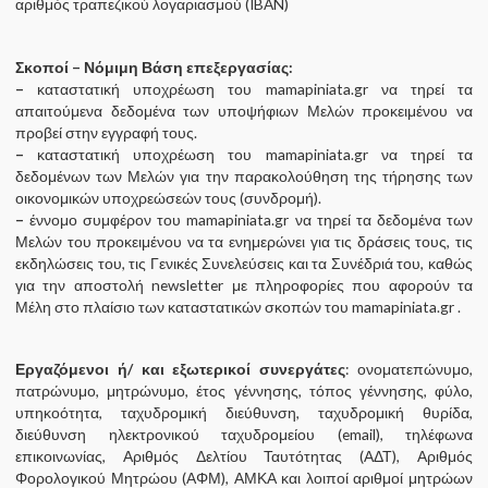
αριθμός τραπεζικού λογαριασμού (IBAN)
Σκοποί –
Νόμιμη Βάση επεξεργασίας:
–
καταστατική υποχρέωση του mamapiniata.gr να τηρεί τα
απαιτούμενα δεδομένα των υποψήφιων Μελών προκειμένου να
προβεί στην εγγραφή τους.
–
καταστατική υποχρέωση του mamapiniata.gr να τηρεί τα
δεδομένων των Μελών για την παρακολούθηση της τήρησης των
οικονομικών υποχρεώσεών τους (συνδρομή).
–
έννομο συμφέρον του mamapiniata.gr να τηρεί τα δεδομένα των
Μελών του προκειμένου να τα ενημερώνει για τις δράσεις τους, τις
εκδηλώσεις του, τις Γενικές Συνελεύσεις και τα Συνέδριά του, καθώς
για την αποστολή newsletter με πληροφορίες που αφορούν τα
Μέλη στο πλαίσιο των καταστατικών σκοπών του mamapiniata.gr .
Εργαζόμενοι ή/ και εξωτερικοί συνεργάτες
: ονοματεπώνυμο,
πατρώνυμο, μητρώνυμο, έτος γέννησης, τόπος γέννησης, φύλο,
υπηκοότητα, ταχυδρομική διεύθυνση, ταχυδρομική θυρίδα,
διεύθυνση ηλεκτρονικού ταχυδρομείου (email), τηλέφωνα
επικοινωνίας, Αριθμός Δελτίου Ταυτότητας (ΑΔΤ), Αριθμός
Φορολογικού Μητρώου (ΑΦΜ), ΑΜΚΑ και λοιποί αριθμοί μητρώων