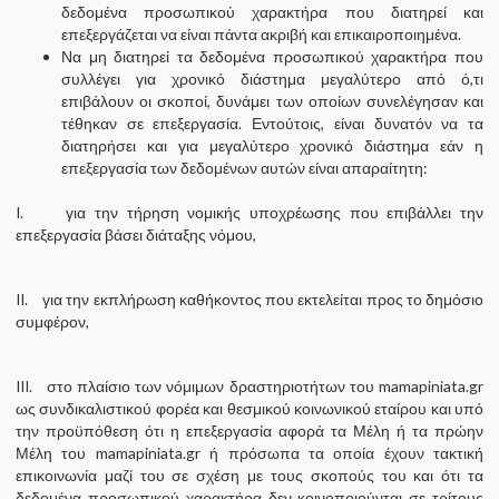
δεδομένα προσωπικού χαρακτήρα που διατηρεί και
επεξεργάζεται να είναι πάντα ακριβή και επικαιροποιημένα.
Να μη διατηρεί τα δεδομένα προσωπικού χαρακτήρα που
συλλέγει για χρονικό διάστημα μεγαλύτερο από ό,τι
επιβάλουν οι σκοποί, δυνάμει των οποίων συνελέγησαν και
τέθηκαν σε επεξεργασία. Εντούτοις, είναι δυνατόν να τα
διατηρήσει και για μεγαλύτερο χρονικό διάστημα εάν η
επεξεργασία των δεδομένων αυτών είναι απαραίτητη:
I. για την τήρηση νομικής υποχρέωσης που επιβάλλει την
επεξεργασία βάσει διάταξης νόμου,
II. για την εκπλήρωση καθήκοντος που εκτελείται προς το δημόσιο
συμφέρον,
III. στο πλαίσιο των νόμιμων δραστηριοτήτων του mamapiniata.gr
ως συνδικαλιστικού φορέα και θεσμικού κοινωνικού εταίρου και υπό
την προϋπόθεση ότι η επεξεργασία αφορά τα Μέλη ή τα πρώην
Μέλη του mamapiniata.gr ή πρόσωπα τα οποία έχουν τακτική
επικοινωνία μαζί του σε σχέση με τους σκοπούς του και ότι τα
δεδομένα προσωπικού χαρακτήρα δεν κοινοποιούνται σε τρίτους