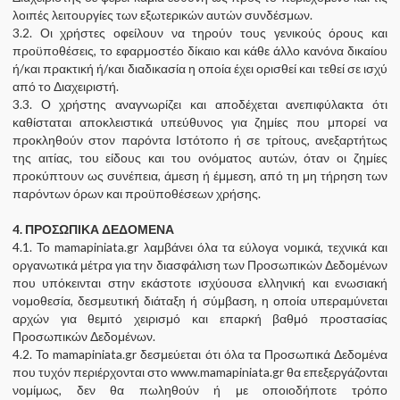
λοιπές λειτουργίες των εξωτερικών αυτών συνδέσμων.
3.2. Οι χρήστες οφείλουν να τηρούν τους γενικούς όρους και
προϋποθέσεις, το εφαρμοστέο δίκαιο και κάθε άλλο κανόνα δικαίου
ή/και πρακτική ή/και διαδικασία η οποία έχει ορισθεί και τεθεί σε ισχύ
από το Διαχειριστή.
3.3. Ο χρήστης αναγνωρίζει και αποδέχεται ανεπιφύλακτα ότι
καθίσταται αποκλειστικά υπεύθυνος για ζημίες που μπορεί να
προκληθούν στον παρόντα Ιστότοπο ή σε τρίτους, ανεξαρτήτως
της αιτίας, του είδους και του ονόματος αυτών, όταν οι ζημίες
προκύπτουν ως συνέπεια, άμεση ή έμμεση, από τη μη τήρηση των
παρόντων όρων και προϋποθέσεων χρήσης.
4. ΠΡΟΣΩΠΙΚΑ ΔΕΔΟΜΕΝΑ
4.1. Το mamapiniata.gr λαμβάνει όλα τα εύλογα νομικά, τεχνικά και
οργανωτικά μέτρα για την διασφάλιση των Προσωπικών Δεδομένων
που υπόκεινται στην εκάστοτε ισχύουσα ελληνική και ενωσιακή
νομοθεσία, δεσμευτική διάταξη ή σύμβαση, η οποία υπεραμύνεται
αρχών για θεμιτό χειρισμό και επαρκή βαθμό προστασίας
Προσωπικών Δεδομένων.
4.2. Το mamapiniata.gr δεσμεύεται ότι όλα τα Προσωπικά Δεδομένα
που τυχόν περιέρχονται στο www.mamapiniata.gr θα επεξεργάζονται
νομίμως, δεν θα πωληθούν ή με οποιοδήποτε τρόπο