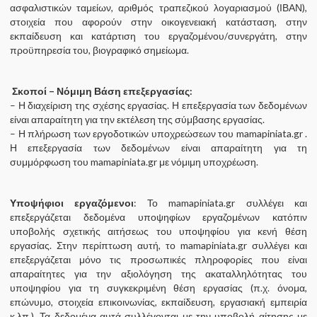
ασφαλιστικών ταμείων, αριθμός τραπεζικού λογαριασμού (ΙΒΑΝ),
στοιχεία που αφορούν στην οικογενειακή κατάσταση, στην
εκπαίδευση και κατάρτιση του εργαζομένου/συνεργάτη, στην
προϋπηρεσία του, βιογραφικό σημείωμα.
Σκοποί –
Νόμιμη Βάση επεξεργασίας:
– Η διαχείριση της σχέσης εργασίας. Η επεξεργασία των δεδομένων
είναι απαραίτητη για την εκτέλεση της σύμβασης εργασίας.
– Η πλήρωση των εργοδοτικών υποχρεώσεων του mamapiniata.gr .
Η επεξεργασία των δεδομένων είναι απαραίτητη για τη
συμμόρφωση του mamapiniata.gr με νόμιμη υποχρέωση.
Υποψήφιοι εργαζόμενοι
: Το mamapiniata.gr συλλέγει και
επεξεργάζεται δεδομένα υποψηφίων εργαζομένων κατόπιν
υποβολής σχετικής αιτήσεως του υποψηφίου για κενή θέση
εργασίας. Στην περίπτωση αυτή, το mamapiniata.gr συλλέγει και
επεξεργάζεται μόνο τις προσωπικές πληροφορίες που είναι
απαραίτητες για την αξιολόγηση της ακαταλληλότητας του
υποψηφίου για τη συγκεκριμένη θέση εργασίας (π.χ. όνομα,
επώνυμο, στοιχεία επικοινωνίας, εκπαίδευση, εργασιακή εμπειρία
κ.λπ.). Τα δεδομένα αυτά συλλέγονται με την υποβολή αίτησης με