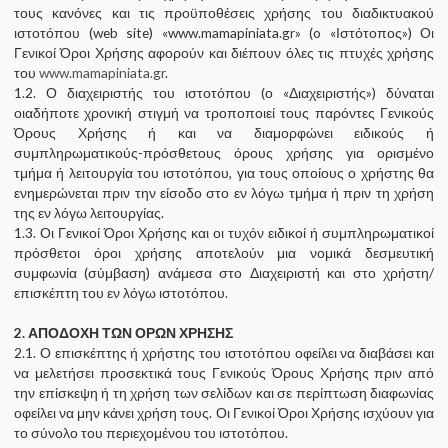
τους κανόνες και τις προϋποθέσεις χρήσης του διαδικτυακού
ιστοτόπου (web site) «www.mamapiniata.gr» (o «Ιστότοπος») Οι
Γενικοί Όροι Χρήσης αφορούν και διέπουν όλες τις πτυχές χρήσης
του
www.mamapiniata.gr
.
1.2. Ο διαχειριστής του ιστοτόπου (ο «Διαχειριστής») δύναται
οιαδήποτε χρονική στιγμή να τροποποιεί τους παρόντες Γενικούς
Όρους Χρήσης ή και να διαμορφώνει ειδικούς ή
συμπληρωματικούς-πρόσθετους όρους χρήσης για ορισμένο
τμήμα ή λειτουργία του ιστοτόπου, για τους οποίους ο χρήστης θα
ενημερώνεται πριν την είσοδο στο εν λόγω τμήμα ή πριν τη χρήση
της εν λόγω λειτουργίας.
1.3. Οι Γενικοί Όροι Χρήσης και οι τυχόν ειδικοί ή συμπληρωματικοί
πρόσθετοι όροι χρήσης αποτελούν μια νομικά δεσμευτική
συμφωνία (σύμβαση) ανάμεσα στο Διαχειριστή και στο χρήστη/
επισκέπτη του εν λόγω ιστοτόπου.
2. ΑΠΟΔΟΧΗ ΤΩΝ ΟΡΩΝ ΧΡΗΣΗΣ
2.1. Ο επισκέπτης ή χρήστης του ιστοτόπου οφείλει να διαβάσει και
να μελετήσει προσεκτικά τους Γενικούς Όρους Χρήσης πριν από
την επίσκεψη ή τη χρήση των σελίδων και σε περίπτωση διαφωνίας
οφείλει να μην κάνει χρήση τους. Οι Γενικοί Όροι Χρήσης ισχύουν για
το σύνολο του περιεχομένου του ιστοτόπου.