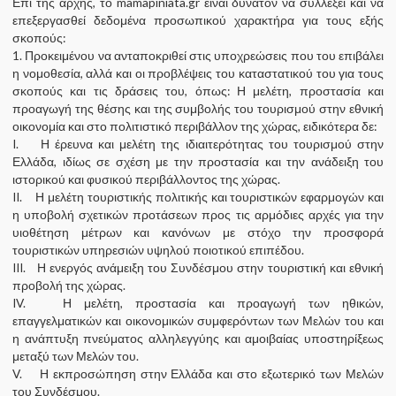
Επί της αρχής, το mamapiniata.gr είναι δυνατόν να συλλέξει και να
επεξεργασθεί δεδομένα προσωπικού χαρακτήρα για τους εξής
σκοπούς:
1. Προκειμένου να ανταποκριθεί στις υποχρεώσεις που του επιβάλει
η νομοθεσία, αλλά και οι προβλέψεις του καταστατικού του για τους
σκοπούς και τις δράσεις του, όπως: Η μελέτη, προστασία και
προαγωγή της θέσης και της συμβολής του τουρισμού στην εθνική
οικονομία και στο πολιτιστικό περιβάλλον της χώρας, ειδικότερα δε:
I. Η έρευνα και μελέτη της ιδιαιτερότητας του τουρισμού στην
Ελλάδα, ιδίως σε σχέση με την προστασία και την ανάδειξη του
ιστορικού και φυσικού περιβάλλοντος της χώρας.
II. Η μελέτη τουριστικής πολιτικής και τουριστικών εφαρμογών και
η υποβολή σχετικών προτάσεων προς τις αρμόδιες αρχές για την
υιοθέτηση μέτρων και κανόνων με στόχο την προσφορά
τουριστικών υπηρεσιών υψηλού ποιοτικού επιπέδου.
III. Η ενεργός ανάμειξη του Συνδέσμου στην τουριστική και εθνική
προβολή της χώρας.
IV. Η μελέτη, προστασία και προαγωγή των ηθικών,
επαγγελματικών και οικονομικών συμφερόντων των Μελών του και
η ανάπτυξη πνεύματος αλληλεγγύης και αμοιβαίας υποστηρίξεως
μεταξύ των Μελών του.
V. Η εκπροσώπηση στην Ελλάδα και στο εξωτερικό των Μελών
του Συνδέσμου.