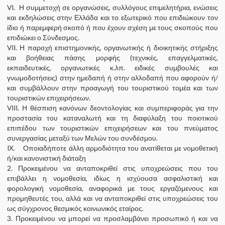
VI. Η συμμετοχή σε οργανώσεις, συλλόγους επιμελητήρια, ενώσεις
και εκδηλώσεις στην Ελλάδα και το εξωτερικό που επιδιώκουν τον
ίδιο ή παρεμφερή σκοπό ή που έχουν σχέση με τους σκοπούς που
επιδιώκει ο Σύνδεσμος.
VII. Η παροχή επιστημονικής, οργανωτικής ή διοικητικής στήριξης
και βοήθειας πάσης μορφής (τεχνικές, επαγγελματικές,
εκπαιδευτικές, οργανωτικές κ.λπ. ειδικές συμβουλές και
γνωμοδοτήσεις) στην ημεδαπή ή στην αλλοδαπή που αφορούν ή/
και συμβάλλουν στην προαγωγή του τουριστικού τομέα και των
τουριστικών επιχειρήσεων.
VIII. Η θέσπιση κανόνων δεοντολογίας και συμπεριφοράς για την
προστασία του καταναλωτή και τη διαφύλαξη του ποιοτικού
επιπέδου των τουριστικών επιχειρήσεων και του πνεύματος
συνεργασίας μεταξύ των Μελών του συνδέσμου.
IX. Οποιαδήποτε άλλη αρμοδιότητα του ανατίθεται με νομοθετική
ή/και κανονιστική διάταξη
2. Προκειμένου να ανταποκριθεί στις υποχρεώσεις που του
επιβάλλει η νομοθεσία, ιδίως η ισχύουσα ασφαλιστική και
φορολογική νομοθεσία, αναφορικά με τους εργαζόμενους και
προμηθευτές του, αλλά και να ανταποκριθεί στις υποχρεώσεις του
ως σύγχρονος θεσμικός κοινωνικός εταίρος.
3. Προκειμένου να μπορεί να προσλαμβάνει προσωπικό ή και να