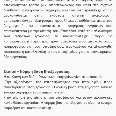
οποιονδήποτε τρόπο (λ.χ. αποστέλλοντας ένα email στη σχετική
διεύθυνση ηλεκτρονικού ταχυδρομείου του mamapiniata.gr όπως
ανακοινώνεται στην εκάστοτε σχετική ανακοίνωση,
χρησιμοποιώντας πλατφόρμες προσλήψεων), καθώς και μέσω του
βιογραφικού που επισυνάπτει ο υποψήφιος εγγράφων που
επισυνάπτεται με την αίτησή του. Επιπλέον, κατά την αξιολόγηση
των αιτήσεων εργασίας, το mamapiniata.gr μπορεί να
χρησιμοποιήσει περαιτέρω ερωτηματολόγια που αποκαλύπτουν
πληροφορίες για τους υποψηφίους, προκειμένου να αξιολογηθεί
περαιτέρω η καταλληλόλητα των υποψηφίων για μια συγκεκριμένη
θέση εργασίας.
Σκοποί – Νόμιμη βάση Επεξεργασίας
:
Η συλλογή των δεδομένων των υποψηφίων γίνεται με σκοπό:
-Την αξιολόγηση της καταλληλότητας του υποψηφίου προς
συγκεκριμένη θέση εργασίας. Η νόμιμη βάση επεξεργασίας είναι το
έννομο συμφέρον του mamapiniata.gr .
-Την τήρηση της αίτησης του υποψηφίου για τυχόν μελλοντικές
κενές θέσεις εργασίας. Η νόμιμη βάση επεξεργασίας είναι το έννομο
συμφέρον του mamapiniata.gr .