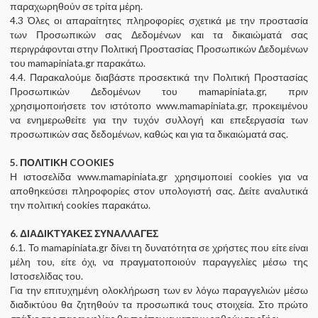
παραχωρηθούν σε τρίτα μέρη.
4.3 Όλες οι απαραίτητες πληροφορίες σχετικά με την προστασία
των Προσωπικών σας Δεδομένων και τα δικαιώματά σας
περιγράφονται στην Πολιτική Προστασίας Προσωπικών Δεδομένων
του mamapiniata.gr παρακάτω.
4.4. Παρακαλούμε διαβάστε προσεκτικά την Πολιτική Προστασίας
Προσωπικών Δεδομένων του mamapiniata.gr, πριν
χρησιμοποιήσετε τον ιστότοπο www.mamapiniata.gr, προκειμένου
να ενημερωθείτε για την τυχόν συλλογή και επεξεργασία των
προσωπικών σας δεδομένων, καθώς και για τα δικαιώματά σας.
5. ΠΟΛΙΤΙΚΗ
COOKIES
Η ιστοσελίδα www.mamapiniata.gr χρησιμοποιεί cookies για να
αποθηκεύσει πληροφορίες στον υπολογιστή σας. Δείτε αναλυτικά
την πολιτική cookies παρακάτω.
6. ΔΙΑΔΙΚΤΥΑΚΕΣ ΣΥΝΑΛΛΑΓΕΣ
6.1. Το mamapiniata.gr δίνει τη δυνατότητα σε χρήστες που είτε είναι
μέλη του, είτε όχι, να πραγματοποιούν παραγγελίες μέσω της
Ιστοσελίδας του.
Για την επιτυχημένη ολοκλήρωση των εν λόγω παραγγελιών μέσω
διαδικτύου θα ζητηθούν τα προσωπικά τους στοιχεία. Στο πρώτο