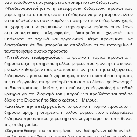
να αποδοθούν σε συγκεκριμένο υποκείμενο των δεδομένων.
«Ψευδωνυμοποίηση»:
η επεξεργασία δεδομένων προσωπικού
χαρακτήρα κατά τρόπο, ώστε τα δεδομένα να μην μπορούν πλέον
να αποδοθούν σε συγκεκριμένο υποκείμενο των δεδομένων χωρίς
τη χρήση συμπληρωματικών πληροφοριών, εφόσον οι εν λόγω
συμπληρωματικές πληροφορίες διατηρούνται χωριστά και
υπόκεινται σε τεχνικά και οργανωτικά μέτρα προκειμένου να
διασφαλιστεί ότι δεν μπορούν να αποδοθούν σε ταυτοποιημένο ή
ταυτοποιήσιμο φυσικό πρόσωπο.
«Υπεύθυνος επεξεργασίας»:
το φυσικό ή νομικό πρόσωπο, η
δημόσια αρχή, η υπηρεσία ή άλλος φορέας που -μόνα ή από κοινού
με άλλα- καθορίζουν τους σκοπούς και τον τρόπο της επεξεργασίας
δεδομένων προσωπικού χαρακτήρα, όταν οι σκοποί και ο τρόπος
της επεξεργασίας αυτής καθορίζονται από το δίκαιο της Ένωσης ή
το δίκαιο κράτους – Μέλους, ο υπεύθυνος επεξεργασίας ή τα ειδικά
κριτήρια για τον διορισμό του μπορούν να προβλέπονται από το
δίκαιο της Ένωσης ή το δίκαιο κράτους – Μέλους.
«Εκτελών την επεξεργασία»:
το φυσικό ή νομικό πρόσωπο, η
δημόσια αρχή, η υπηρεσία ή άλλος φορέας που επεξεργάζεται
δεδομένα προσωπικού χαρακτήρα για λογαριασμό του υπευθύνου
της επεξεργασίας.
«Συγκατάθεση»
του υποκειμένου των δεδομένων: κάθε ένδειξη
βουλήσεως, ελεύθερη, συγκεκριμένη, ρητή και εν πλήρη επιγνώσει,