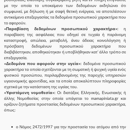
με την οποία το υποκείμενο των δεδομένων εκδηλώνει ότι
συμφωνεί, με δήλωση ή με σαφή θετική ενέργεια, να αποτελέσουν
αντικείμενο επεξεργασίας τα δεδομένα προσωπικού χαρακτήρα που
το αφορούν.
«Παραβίαση δεδομένων προσωπικού χαρακτήρα»:
η
παραβίαση της ασφάλειας που οδηγεί σε τυχαία ή παράνομη
καταστροφή, απώλεια, μεταβολή, άνευ άδειας κοινολόγηση ή
πρόσβαση δεδομένων προσωπικού χαρακτήρα που
διαβιβάστηκαν, αποθηκεύτηκαν ή υποβλήθηκαν κατ’ άλλο τρόπο σε
επεξεργασία.
«Δεδομένα που αφορούν στην υγεία»:
δεδομένα προσωπικού
χαρακτήρα τα οποία σχετίζονται με τη σωματική ή ψυχική υγεία ενός
φυσικού προσώπου, περιλαμβανομένης της παροχής υπηρεσιών
υγειονομικής φροντίδας, και τα οποία αποκαλύπτουν πληροφορίες
σχετικά με την κατάσταση της υγείας του.
«Υφιστάμενη νομοθεσία»:
Οι διατάξεις Ελληνικής, Ενωσιακής ή
άλλης Νομοθεσίας στην οποία υπάγεται το mamapiniata.gr και
ορίζουν ζητήματα προστασίας δεδομένων προσωπικού χαρακτήρα,
όπως:
ο Νόμος 2472/1997 για την προστασία του ατόμου από την