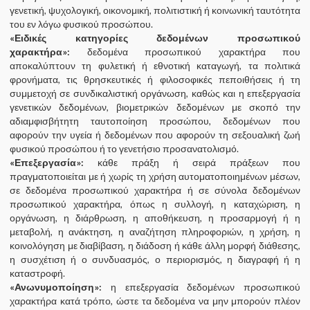
γενετική, ψυχολογική, οικονομική, πολιτιστική ή κοινωνική ταυτότητα
του εν λόγω φυσικού προσώπου.
«Ειδικές κατηγορίες δεδομένων προσωπικού
χαρακτήρα»:
δεδομένα προσωπικού χαρακτήρα που
αποκαλύπτουν τη φυλετική ή εθνοτική καταγωγή, τα πολιτικά
φρονήματα, τις θρησκευτικές ή φιλοσοφικές πεποιθήσεις ή τη
συμμετοχή σε συνδικαλιστική οργάνωση, καθώς και η επεξεργασία
γενετικών δεδομένων, βιομετρικών δεδομένων με σκοπό την
αδιαμφισβήτητη ταυτοποίηση προσώπου, δεδομένων που
αφορούν την υγεία ή δεδομένων που αφορούν τη σεξουαλική ζωή
φυσικού προσώπου ή το γενετήσιο προσανατολισμό.
«Επεξεργασία»:
κάθε πράξη ή σειρά πράξεων που
πραγματοποιείται με ή χωρίς τη χρήση αυτοματοποιημένων μέσων,
σε δεδομένα προσωπικού χαρακτήρα ή σε σύνολα δεδομένων
προσωπικού χαρακτήρα, όπως η συλλογή, η καταχώριση, η
οργάνωση, η διάρθρωση, η αποθήκευση, η προσαρμογή ή η
μεταβολή, η ανάκτηση, η αναζήτηση πληροφοριών, η χρήση, η
κοινολόγηση με διαβίβαση, η διάδοση ή κάθε άλλη μορφή διάθεσης,
η συσχέτιση ή ο συνδυασμός, ο περιορισμός, η διαγραφή ή η
καταστροφή.
«Ανωνυμοποίηση»:
η επεξεργασία δεδομένων προσωπικού
χαρακτήρα κατά τρόπο, ώστε τα δεδομένα να μην μπορούν πλέον