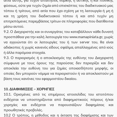
αιτία αυτής, για τυχόν απαιτήσεις νομικής ή αστικής ή και ποινικής
φύσεως, ούτε για τυχόν ζημία από επισκέπτες του διαδικτυακού μας
τόπου ή τρίτους, από αιτία που έχει σχέση με τη λειτουργία ή μη ή
και τη χρήση του διαδικτυακού τόπου ή και από τυχόν μη
επιτρεπόμενες παρεμβάσεις τρίτων σε πληροφορίες που διατίθενται
μέσω αυτού.
9.2. Ο Διαχειριστής και οι συνεργάτες του καταβάλλουν κάθε δυνατή
προσπάθεια για την καλή λειτουργία του www.mamapiniata.gr, χωρίς
να εγγυώνται ότι οι λειτουργίες του ή των server του, θα είναι
αδιάκοπες ή χωρίς κανενός είδους σφάλμα, απαλλαγμένες από ιούς
ή άλλα παρόμοια στοιχεία.
9.3. Ο περιορισμός ή ο αποκλεισμός της ευθύνης του Διαχειριστή
σύμφωνα με τους όρους της παρούσας δεν περιορίζει και δεν
αποκλείει την ευθύνη του για ζημίες οποιασδήποτε μορφής, οι
οποίες δεν μπορούν νόμιμα να περιοριστούν ή να αποκλειστούν με
βάση τους κανόνες του εφαρμοστέου δικαίου.
10. ΔΙΑΦΗΜΙΣΕΙΣ – ΧΟΡΗΓΙΕΣ
10.1. Ορισμένες από τις επιμέρους ιστοσελίδες του ιστοτόπου
ενδέχεται να υποστηρίζονται από διαφημιστικούς πόρους ή/και
χορηγίες και ενδέχεται να παρουσιάζουν διαφημίσεις και
προωθητικές προβολές.
10.2 Ο τρόπος, η μέθοδος και η έκταση της διαφήμισης και των