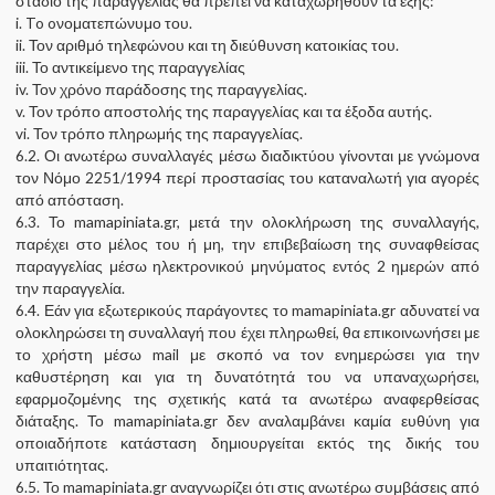
στάδιο της παραγγελίας θα πρέπει να καταχωρηθούν τα εξής:
i. To oνοματεπώνυμο του.
ii. Τον αριθμό τηλεφώνου και τη διεύθυνση κατοικίας του.
iii. Το αντικείμενο της παραγγελίας
iv. Τον χρόνο παράδοσης της παραγγελίας.
v. Τον τρόπο αποστολής της παραγγελίας και τα έξοδα αυτής.
vi. Τον τρόπο πληρωμής της παραγγελίας.
6.2. Οι ανωτέρω συναλλαγές μέσω διαδικτύου γίνονται με γνώμονα
τον Νόμο 2251/1994 περί προστασίας του καταναλωτή για αγορές
από απόσταση.
6.3. Το mamapiniata.gr, μετά την ολοκλήρωση της συναλλαγής,
παρέχει στο μέλος του ή μη, την επιβεβαίωση της συναφθείσας
παραγγελίας μέσω ηλεκτρονικού μηνύματος εντός 2 ημερών από
την παραγγελία.
6.4. Εάν για εξωτερικούς παράγοντες το mamapiniata.gr αδυνατεί να
ολοκληρώσει τη συναλλαγή που έχει πληρωθεί, θα επικοινωνήσει με
το χρήστη μέσω mail με σκοπό να τον ενημερώσει για την
καθυστέρηση και για τη δυνατότητά του να υπαναχωρήσει,
εφαρμοζομένης της σχετικής κατά τα ανωτέρω αναφερθείσας
διάταξης. Το mamapiniata.gr δεν αναλαμβάνει καμία ευθύνη για
οποιαδήποτε κατάσταση δημιουργείται εκτός της δικής του
υπαιτιότητας.
6.5. Το mamapiniata.gr αναγνωρίζει ότι στις ανωτέρω συμβάσεις από