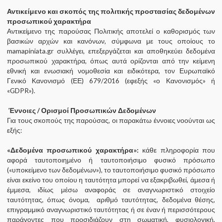
Αντικείμενο και σκοπός της πολιτικής προστασίας δεδομένων
προσωπικού χαρακτήρα
Αντικείμενο της παρούσας Πολιτικής αποτελεί ο καθορισμός των
βασικών αρχών και κανόνων, σύμφωνα με τους οποίους το
mamapiniata.gr συλλέγει, επεξεργάζεται και αποθηκεύει δεδομένα
προσωπικού χαρακτήρα, όπως αυτά ορίζονται από την κείμενη
εθνική και ενωσιακή νομοθεσία και ειδικότερα, τον Ευρωπαϊκό
Γενικό Κανονισμό (ΕΕ) 679/2016 (εφεξής «ο Κανονισμός» ή
«GDPR»).
Έννοιες / Ορισμοί Προσωπικών Δεδομένων
Για τους σκοπούς της παρούσας, οι παρακάτω έννοιες νοούνται ως
εξής:
«Δεδομένα προσωπικού χαρακτήρα»:
κάθε πληροφορία που
αφορά ταυτοποιημένο ή ταυτοποιήσιμο φυσικό πρόσωπο
(«υποκείμενο των δεδομένων»), το ταυτοποιήσιμο φυσικό πρόσωπο
είναι εκείνο του οποίου η ταυτότητα μπορεί να εξακριβωθεί, άμεσα ή
έμμεσα, ιδίως μέσω αναφοράς σε αναγνωριστικό στοιχείο
ταυτότητας, όπως όνομα, αριθμό ταυτότητας, δεδομένα θέσης,
επιγραμμικό αναγνωριστικό ταυτότητας ή σε έναν ή περισσότερους
παράγοντες που προσιδιάζουν στη σωματική, φυσιολογική,