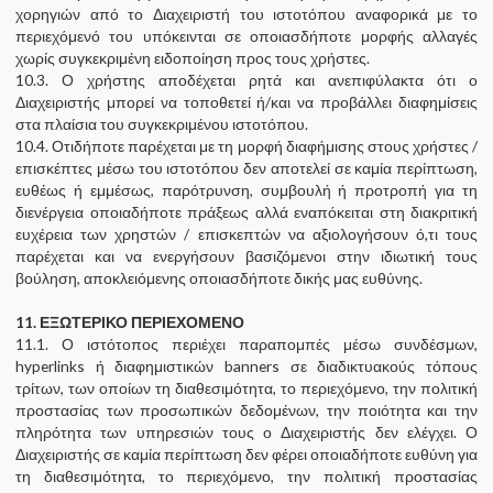
χορηγιών από το Διαχειριστή του ιστοτόπου αναφορικά με το
περιεχόμενό του υπόκεινται σε οποιασδήποτε μορφής αλλαγές
χωρίς συγκεκριμένη ειδοποίηση προς τους χρήστες.
10.3. Ο χρήστης αποδέχεται ρητά και ανεπιφύλακτα ότι ο
Διαχειριστής μπορεί να τοποθετεί ή/και να προβάλλει διαφημίσεις
στα πλαίσια του συγκεκριμένου ιστοτόπου.
10.4. Οτιδήποτε παρέχεται με τη μορφή διαφήμισης στους χρήστες /
επισκέπτες μέσω του ιστοτόπου δεν αποτελεί σε καμία περίπτωση,
ευθέως ή εμμέσως, παρότρυνση, συμβουλή ή προτροπή για τη
διενέργεια οποιαδήποτε πράξεως αλλά εναπόκειται στη διακριτική
ευχέρεια των χρηστών / επισκεπτών να αξιολογήσουν ό,τι τους
παρέχεται και να ενεργήσουν βασιζόμενοι στην ιδιωτική τους
βούληση, αποκλειόμενης οποιασδήποτε δικής μας ευθύνης.
11. ΕΞΩΤΕΡΙΚΟ ΠΕΡΙΕΧΟΜΕΝΟ
11.1. Ο ιστότοπος περιέχει παραπομπές μέσω συνδέσμων,
hyperlinks ή διαφημιστικών banners σε διαδικτυακούς τόπους
τρίτων, των οποίων τη διαθεσιμότητα, το περιεχόμενο, την πολιτική
προστασίας των προσωπικών δεδομένων, την ποιότητα και την
πληρότητα των υπηρεσιών τους ο Διαχειριστής δεν ελέγχει. Ο
Διαχειριστής σε καμία περίπτωση δεν φέρει οποιαδήποτε ευθύνη για
τη διαθεσιμότητα, το περιεχόμενο, την πολιτική προστασίας