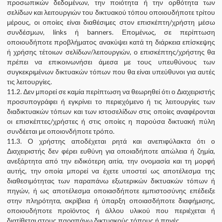
προσωπικών δεδομένων, την ποιότητα ή την ορθότητα των
σελίδων και λειτουργιών του δικτυακού τόπου οποιουδήποτε τρίτου
μέρους, οι οποίες είναι διαθέσιμες στον επισκέπτη/χρήστη μέσω
συνδέσμων, links ή banners. Επομένως, σε περίπτωση
οποιουδήποτε προβλήματος ανακύψει κατά τη διάρκεια επίσκεψης
ή χρήσης τέτοιων σελίδων/λειτουργιών, ο επισκέπτης/χρήστης θα
πρέπει να επικοινωνήσει άμεσα με τους υπευθύνους των
συγκεκριμένων δικτυακών τόπων που θα είναι υπεύθυνοι για αυτές
τις λειτουργίες.
11.2. Δεν μπορεί σε καμία περίπτωση να θεωρηθεί ότι ο Διαχειριστής
προσυπογράφει ή εγκρίνει το περιεχόμενο ή τις λειτουργίες των
διαδικτυακών τόπων και των ιστοσελίδων στις οποίες αναφέρονται
οι επισκέπτες/χρήστες ή στις οποίες η παρούσα δικτυακή πύλη
συνδέεται με οποιονδήποτε τρόπο.
11.3. Ο χρήστης αποδέχεται ρητά και ανεπιφύλακτα ότι ο
Διαχειριστής δεν φέρει ευθύνη για οποιαδήποτε απώλεια ή ζημία,
ανεξάρτητα από την ειδικότερη αιτία, την ονομασία και τη μορφή
αυτής, την οποία μπορεί να έχετε υποστεί ως αποτέλεσμα της
διαθεσιμότητας των παραπάνω εξωτερικών δικτυακών τόπων ή
πηγών, ή ως αποτέλεσμα οποιασδήποτε εμπιστοσύνης επέδειξε
στην πληρότητα, ακρίβεια ή ύπαρξη οποιασδήποτε διαφήμισης,
οποιουδήποτε προϊόντος ή άλλου υλικού που περιέχεται ή
διατίθεται στους παραπάνω δικτυακούς τόπους ή πηγές.