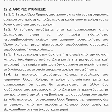
12. ΔΙΑΦΟΡΕΣ ΡΥΘΜΙΣΕΙΣ
12.1. Οι Γενικοί Όροι Χρήσης αποτελούν μια ενιαία νομική συμφωνία
ανάμεσα στο χρήστη και το Διαχειριστή και διέπουν τη χρήση του εν
λόγω ιστοτόπου από τον χρήστη.
12.2. Ο χρήστης αποδέχεται ρητά και ανεπιφύλακτα ότι ο
Διαχειριστής μπορεί να του παρέχει ειδοποιήσεις,
περιλαμβανομένων εκείνων που αφορούν τροποποιήσεις των
Όρων Χρήσης, μέσω ηλεκτρονικού ταχυδρομείου, συμβατικού
ταχυδρομείου, ή ανακοινώσεων.
12.3. Η καθυστέρηση στην άσκηση ή η αποχή από την άσκηση
κάποιου δικαιώματος από το Διαχειριστή, είτε μια φορά είτε κατ΄
επανάληψη, σε καμία περίπτωση δεν συνεπάγεται παραίτηση από
το δικαίωμα αυτό, το οποίο μπορεί να ασκήσει οποτεδήποτε.
12.4. Σε περίπτωση ακυρότητας κάποιας πρόβλεψης των
παρόντων Όρων Χρήσης ο χρήστης αποδέχεται ρητά και
ανεπιφύλακτα ότι αυτός θα αντικαθίσταται με άλλον όρο
ισοδύναμου αποτελέσματος από το Διαχειριστή, ερμηνεύοντας με
τον τρόπο αυτό την αληθινή βούληση των συμβαλλομένων μερών.
Σε κάθε περίπτωση οι υπόλοιποι Όροι Χρήσης της παρούσας δεν
επηρεάζονται από την ακυρότητα κάποιου όρου αυτής και
εξακολουθούν να είναι έγκυροι και ισχυροί.