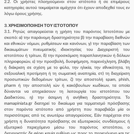
2.2. Οι χρήστες πλοηγούμενοι στον ιστότοπο ή σε επιμέρους
κατηγορίες αυτού τεκμαίρεται αμάχητα ότι έχουν αποδεχθεί τους εν
λόγω όρους χρήσης.
3. ΧΡΗΣΙΜΟΠΟΙΗΣΗ ΤΟΥ ΙΣΤΟΤΟΠΟΥ
3.1. Ρητώς απαγορεύεται η χρήση του παρόντος Ιστοτόπου με
σκοπό: α) την παράνομη δραστηριότητα β) την παραβίαση διεθνών
και εθνικών νόμων, ρυθμίσεων και κανόνων, γ) την παραβίαση των
δικαιωμάτων πνευματικής ιδιοκτησίας του Διαχειριστή του
ιστοτόπου ή τρίτων, δ) την προσκόμιση παραπλανητικών ή δόλιων
πληροφοριών, ε) την προσβολή, δυσφήμηση, παρενόχληση, βλάβη
ή διάκριση σε σχέση με το φύλο, την ηλικία, την εθνικότητα, τη
σεξουαλική προτίμηση ή τη σωματική αναπηρία, στ) τη διαχείριση
προσωπικών δεδομένων τρίτων, ζ) την αποστολή spam, phish,
pharm ή την αποστολή ιών ή κακόβουλων κωδίκων, τα οποία
δύνανται να επηρεάσουν τη λειτουργία του ιστοτόπου του
Διαδικτύου, η) την άσεμνη ή ανήθικη δραστηριότητα. Το
mamapiniata.gr διατηρεί το δικαίωμα για τερματισμό πρόσβασης
στον παρόντα ιστότοπο από χρήστη που παραβιάζει μία οι
περισσότερες από τις ανωτέρω απαγορεύσεις. Εάν παρέχεται στο
χρήστη η δυνατότητα πρόσβασης σε εξωτερικούς συνδέσμους ή
εξωτερικό περιεχόμενο μέσω του παρόντος ιστοτόπου, ο
Διαχειριστής δε φέρει καμία ευθύνη ως προς το περιεχόμενο και τις