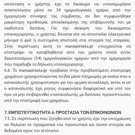
απόσταση ο χρήστης έχει το δικαίωμα να υπαναχωρήσει
αναιτιολόγητα μέσα σε 14 ημερολογιακές ημέρες από την
ημερομηνία σύναψης της σύμβασης, αν δεν συμφωνήθηκε
μακρότερη προθεσμία, αποκλειομένης της επιβάρυνσής του με
οιαδήποτε δαπάνη. Για την άσκηση του δικαιώματος
υπαναχώρησης, ο χρήστης δύναται είτε να αποστείλει ηλεκτρονικό
μήνυμα ή φαξ ή συστημένη επιστολή στα στοιχεία της εταιρείας.
Στην περίπτωση αυτή το mamapiniata.gr υποχρεούται να
επιστρέψει τα καταβληθέντα από τον χρήστη ποσά εντός
δεκατεσσάρων (14) ημερολογιακών ημερών από την ημερομηνία
που παρέλαβε τη δήλωση υπαναχώρησης.
6.6. Το mamapiniata.gr προβαίνει στην προβλεπόμενη επιστροφή
χρημάτων χρησιμοποιώντας τα ίδια μέσα πληρωμής με εκείνα που ο
καταναλωτής χρησιμοποίησε για την αρχική συναλλαγή, εκτός κι αν
ο καταναλωτής έχει ρητώς συμφωνήσει διαφορετικά και υπό τον
όρο να μην επιβαρυνθεί ο καταναλωτής με δαπάνες προκύπτουσες
από την επιστροφή των χρημάτων.
7. ΕΜΠΙΣΤΕΥΤΙΚΟΤΗΤΑ & ΠΡΟΣΤΑΣΙΑ ΤΩΝ ΕΠΙΚΟΙΝΩΝΙΩΝ
7.1. Σε περίπτωση που ζητηθεί από το χρήστη, έχει την υποχρέωση
να δηλώνει τα πραγματικά του προσωπικά και λοιπά στοιχεία και
δεδομένα προς τον ιστότοπο.