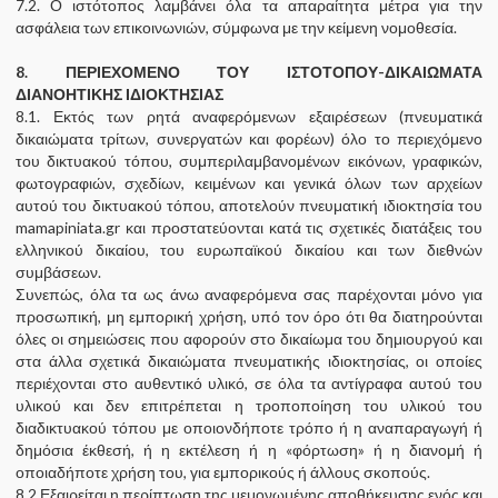
7.2. Ο ιστότοπος λαμβάνει όλα τα απαραίτητα μέτρα για την
ασφάλεια των επικοινωνιών, σύμφωνα με την κείμενη νομοθεσία.
8. ΠΕΡΙΕΧΟΜΕΝΟ ΤΟΥ ΙΣΤΟΤΟΠΟΥ-ΔΙΚΑΙΩΜΑΤΑ
ΔΙΑΝΟΗΤΙΚΗΣ ΙΔΙΟΚΤΗΣΙΑΣ
8.1. Εκτός των ρητά αναφερόμενων εξαιρέσεων (πνευματικά
δικαιώματα τρίτων, συνεργατών και φορέων) όλο το περιεχόμενο
του δικτυακού τόπου, συμπεριλαμβανομένων εικόνων, γραφικών,
φωτογραφιών, σχεδίων, κειμένων και γενικά όλων των αρχείων
αυτού του δικτυακού τόπου, αποτελούν πνευματική ιδιοκτησία του
mamapiniata.gr και προστατεύονται κατά τις σχετικές διατάξεις του
ελληνικού δικαίου, του ευρωπαϊκού δικαίου και των διεθνών
συμβάσεων.
Συνεπώς, όλα τα ως άνω αναφερόμενα σας παρέχονται μόνο για
προσωπική, μη εμπορική χρήση, υπό τον όρο ότι θα διατηρούνται
όλες οι σημειώσεις που αφορούν στο δικαίωμα του δημιουργού και
στα άλλα σχετικά δικαιώματα πνευματικής ιδιοκτησίας, οι οποίες
περιέχονται στο αυθεντικό υλικό, σε όλα τα αντίγραφα αυτού του
υλικού και δεν επιτρέπεται η τροποποίηση του υλικού του
διαδικτυακού τόπου με οποιονδήποτε τρόπο ή η αναπαραγωγή ή
δημόσια έκθεσή, ή η εκτέλεση ή η «φόρτωση» ή η διανομή ή
οποιαδήποτε χρήση του, για εμπορικούς ή άλλους σκοπούς.
8.2 Εξαιρείται η περίπτωση της μεμονωμένης αποθήκευσης ενός και