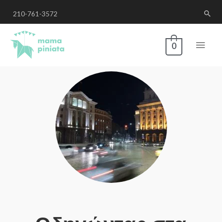
210-761-3572
0