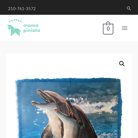
210-761-3572
0