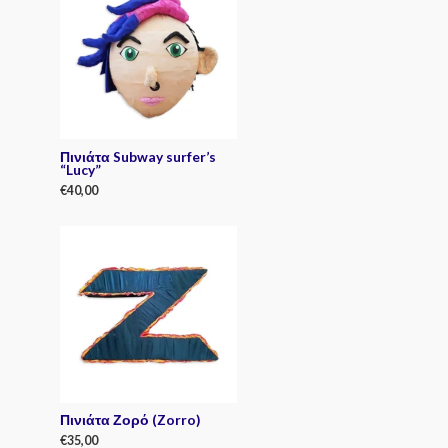
d
0
o
u
t
o
f
5
Πινιάτα Subway surfer’s
“Lucy”
€
40,00
R
a
t
e
d
0
o
u
t
o
f
5
Πινιάτα Ζορό (Zorro)
€
35,00