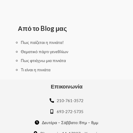
R
a
t
e
d
0
Από το Blog μας
o
u
t
o
f
Πως παίζεται η πινιάτα!
5
Θεματικό πάρτι γενεθλίων
Πως φτιάχνω μια πινιάτα
Τι είναι η πινιάτα
Επικοινωνία
210-761-3572
693-272-5735
Δευτέρα – Σάββατο: 8πμ – 8μμ