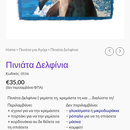
Home
>
Πινιάτα για Αγόρι
> Πινιάτα Δελφίνια
Πινιάτα Δελφίνια
Κωδικός: 0536
€
35,00
(δεν περιλαμβάνει ΦΠΑ)
Πινιάτα Δελφίνια | γεμίστε τη, κρεμάστε τη και … διαλύστε τη!
Περιλαμβάνει:
Δεν περιλαμβάνει:
+ σχοινί για να την κρεμάσετε
–
γλυκίσματα
ή
μικροδωράκια
+ πορτάκι για να την γεμίσετε
–
ρόπαλο
για να τη σπάσετε
+ κορδονάκια αν δε θέλετε να
–
μάσκα
τη σπάσετε
– κομφετί