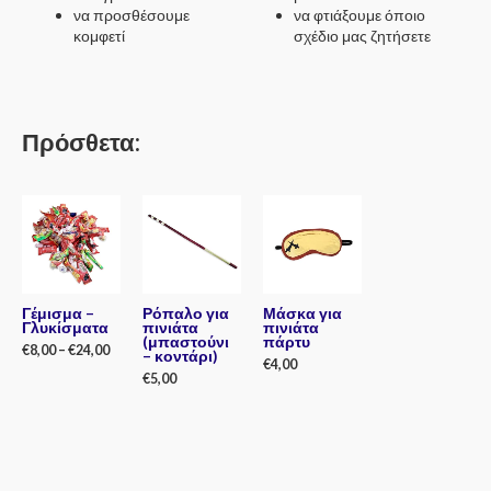
να προσθέσουμε
να φτιάξουμε όποιο
κομφετί
σχέδιο μας ζητήσετε
Πρόσθετα:
Γέμισμα –
Ρόπαλο για
Μάσκα για
Γλυκίσματα
πινιάτα
πινιάτα
(μπαστούνι
πάρτυ
€
8,00
–
€
24,00
– κοντάρι)
€
4,00
€
5,00
Rated
0
Rated
out
0
Rated
of
out
0
5
of
out
5
of
5