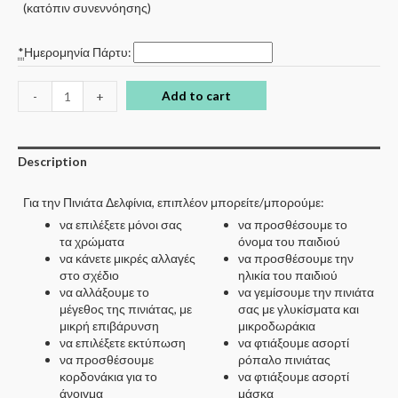
(κατόπιν συνεννόησης)
*
Ημερομηνία Πάρτυ:
Add to cart
-
+
Description
Για την Πινιάτα Δελφίνια, επιπλέον μπορείτε/μπορούμε:
να επιλέξετε μόνοι σας
να προσθέσουμε το
τα χρώματα
όνομα του παιδιού
να κάνετε μικρές αλλαγές
να προσθέσουμε την
στο σχέδιο
ηλικία του παιδιού
να αλλάξουμε το
να γεμίσουμε την πινιάτα
μέγεθος της πινιάτας, με
σας με γλυκίσματα και
μικρή επιβάρυνση
μικροδωράκια
να επιλέξετε εκτύπωση
να φτιάξουμε ασορτί
να προσθέσουμε
ρόπαλο πινιάτας
κορδονάκια για το
να φτιάξουμε ασορτί
άνοιγμα
μάσκα