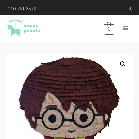
210-761-3572
0