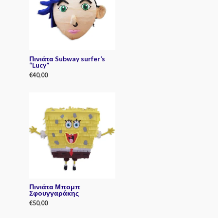
u
t
o
f
5
Πινιάτα Subway surfer’s
“Lucy”
€
40,00
R
a
t
e
d
0
o
u
t
o
f
5
Πινιάτα Μπομπ
Σφουγγαράκης
€
50,00