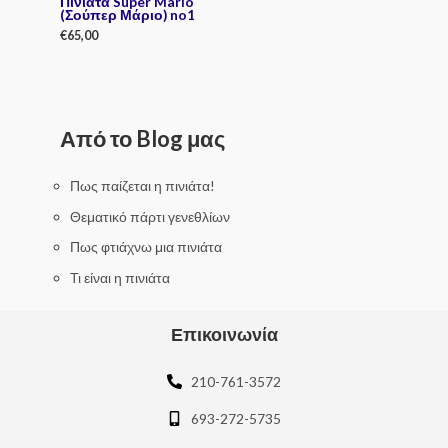
Πινιάτα Super Mario
(Σούπερ Μάριο) no1
€
65,00
R
a
t
e
d
0
Από το Blog μας
o
u
t
o
f
Πως παίζεται η πινιάτα!
5
Θεματικό πάρτι γενεθλίων
Πως φτιάχνω μια πινιάτα
Τι είναι η πινιάτα
Επικοινωνία
210-761-3572
693-272-5735