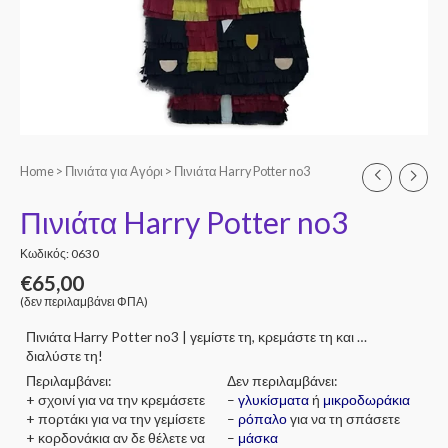
Home
>
Πινιάτα για Αγόρι
> Πινιάτα Harry Potter no3
Πινιάτα Harry Potter no3
Κωδικός: 0630
€
65,00
(δεν περιλαμβάνει ΦΠΑ)
Πινιάτα Harry Potter no3 | γεμίστε τη, κρεμάστε τη και …
διαλύστε τη!
Περιλαμβάνει:
Δεν περιλαμβάνει:
+ σχοινί για να την κρεμάσετε
–
γλυκίσματα
ή
μικροδωράκια
+ πορτάκι για να την γεμίσετε
–
ρόπαλο
για να τη σπάσετε
+ κορδονάκια αν δε θέλετε να
–
μάσκα