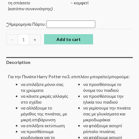
τη σπάσετε
– κομφετί
(κατόπιν συνεννόησης)
*
Ημερομηνία Πάρτυ:
Add to cart
-
+
Description
Για την Πινιάτα Harry Potter no3, επιπλέον μπορείτε/μπορούμε:
να επιλέξετε μόνοι σας
να προσθέσουμε το
τα χρώματα
όνομα του παιδιού
να κάνετε μικρές αλλαγές
να προσθέσουμε την
στο σχέδιο
ηλικία του παιδιού
να αλλάξουμε το
να γεμίσουμε την πινιάτα
μέγεθος της πινιάτας, με
σας με γλυκίσματα και
μικρή επιβάρυνση
μικροδωράκια
να επιλέξετε εκτύπωση
να φτιάξουμε ασορτί
να προσθέσουμε
ρόπαλο πινιάτας
κορδονάκια για το
να φτιάξουμε ασορτί