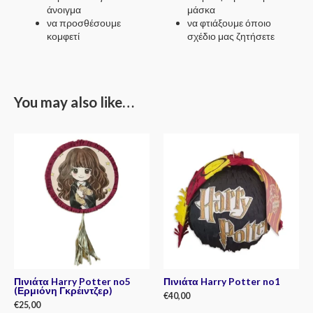
άνοιγμα
μάσκα
να προσθέσουμε
να φτιάξουμε όποιο
κομφετί
σχέδιο μας ζητήσετε
You may also like…
Πινιάτα Harry Potter no5
Πινιάτα Harry Potter no1
(Ερμιόνη Γκρέιντζερ)
€
40,00
€
25,00