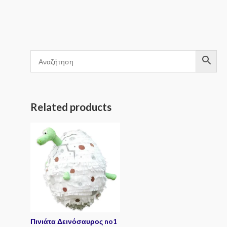
out
of
5
Related products
Πινιάτα Δεινόσαυρος no1