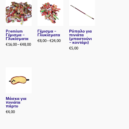
Premium
Γέμισμα –
Ρόπαλο για
Γέμισμα –
Γλυκίσματα
πινιάτα
Γλυκίσματα
(μπαστούνι
€
8,00
–
€
24,00
– κοντάρι)
€
16,00
–
€
48,00
€
5,00
Rated
0
Rated
out
0
Rated
of
out
0
5
of
out
5
of
5
Μάσκα για
πινιάτα
πάρτυ
€
4,00
Rated
0