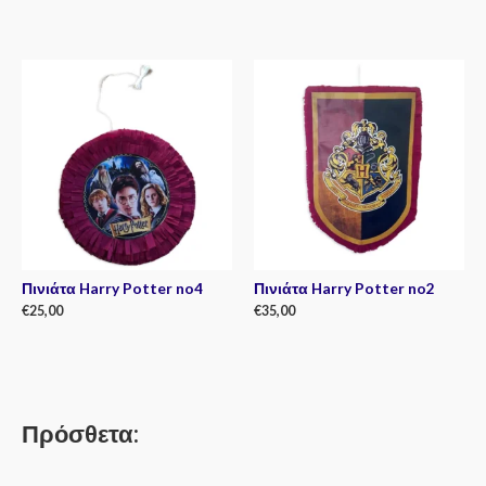
Rated
0
Rated
out
0
of
out
5
of
5
Πινιάτα Harry Potter no4
Πινιάτα Harry Potter no2
€
25,00
€
35,00
Rated
Rated
0
0
out
out
of
of
5
5
Πρόσθετα: