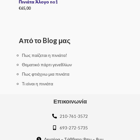
Πινιάτα Άλογο no1
€
65,00
R
a
t
e
d
0
Από το Blog μας
o
u
t
o
f
Πως παίζεται η πινιάτα!
5
Θεματικό πάρτι γενεθλίων
Πως φτιάχνω μια πινιάτα
Τι είναι η πινιάτα
Επικοινωνία
210-761-3572
693-272-5735
Δευτέρα – Σάββατο: 8πμ – 8μμ