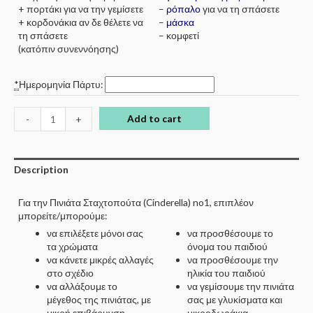
+ πορτάκι για να την γεμίσετε
–
ρόπαλο
για να τη σπάσετε
+ κορδονάκια αν δε θέλετε να
–
μάσκα
τη σπάσετε
– κομφετί
(κατόπιν συνεννόησης)
*
Ημερομηνία Πάρτυ:
Add to cart
-
+
Description
Για την Πινιάτα Σταχτοπούτα (Cinderella) no1, επιπλέον
μπορείτε/μπορούμε:
να επιλέξετε μόνοι σας
να προσθέσουμε το
τα χρώματα
όνομα του παιδιού
να κάνετε μικρές αλλαγές
να προσθέσουμε την
στο σχέδιο
ηλικία του παιδιού
να αλλάξουμε το
να γεμίσουμε την πινιάτα
μέγεθος της πινιάτας, με
σας με γλυκίσματα και
μικρή επιβάρυνση
μικροδωράκια