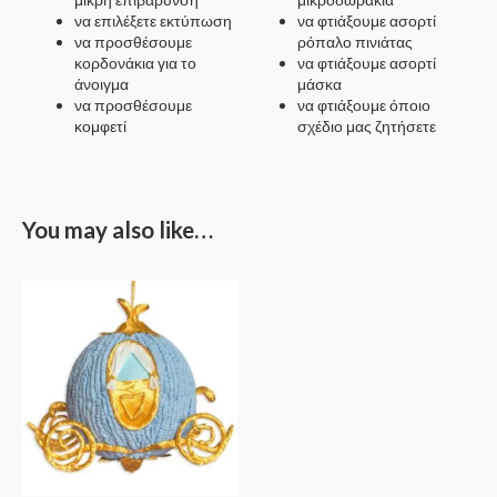
να επιλέξετε εκτύπωση
να φτιάξουμε ασορτί
να προσθέσουμε
ρόπαλο πινιάτας
κορδονάκια για το
να φτιάξουμε ασορτί
άνοιγμα
μάσκα
να προσθέσουμε
να φτιάξουμε όποιο
κομφετί
σχέδιο μας ζητήσετε
You may also like…