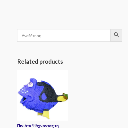
of
out
5
of
5
Related products
Πινιάτα Ψάχνοντας τη