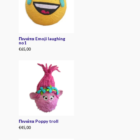
u
t
o
f
5
Πινιάτα Emoji laughing
no1
€
65,00
R
a
t
e
d
0
o
u
t
o
f
5
Πινιάτα Poppy troll
€
45,00
R