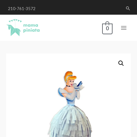
210-761-3572
0