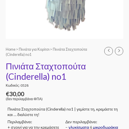
Home
>
Πινιάτα για Κορίτσι
> Πινιάτα Σταχτοπούτα
(Cinderella) no1
Πινιάτα Σταχτοπούτα
(Cinderella) no1
Κωδικός: 0528
€
30,00
(δεν περιλαμβάνει ΦΠΑ)
Πινιάτα Σταχτοπούτα (Cinderella) no1 | γεμίστε τη, κρεμάστε τη
και … διαλύστε τη!
Περιλαμβάνει:
Δεν περιλαμβάνει:
+ σχοινί για να την κρεμάσετε
–
γλυκίσματα
ή
μικροδωράκια