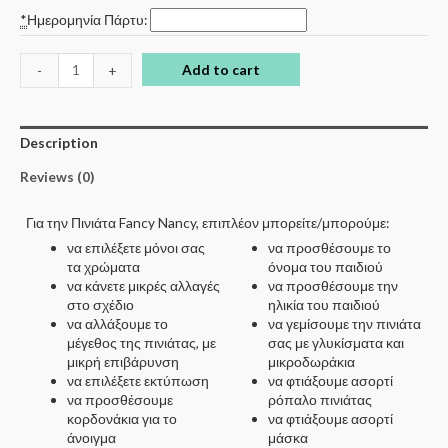
*
Ημερομηνία Πάρτυ:
Add to cart
-
+
Description
Reviews (0)
Για την Πινιάτα Fancy Nancy, επιπλέον μπορείτε/μπορούμε:
να επιλέξετε μόνοι σας
να προσθέσουμε το
τα χρώματα
όνομα του παιδιού
να κάνετε μικρές αλλαγές
να προσθέσουμε την
στο σχέδιο
ηλικία του παιδιού
να αλλάξουμε το
να γεμίσουμε την πινιάτα
μέγεθος της πινιάτας, με
σας με γλυκίσματα και
μικρή επιβάρυνση
μικροδωράκια
να επιλέξετε εκτύπωση
να φτιάξουμε ασορτί
να προσθέσουμε
ρόπαλο πινιάτας
κορδονάκια για το
να φτιάξουμε ασορτί
άνοιγμα
μάσκα