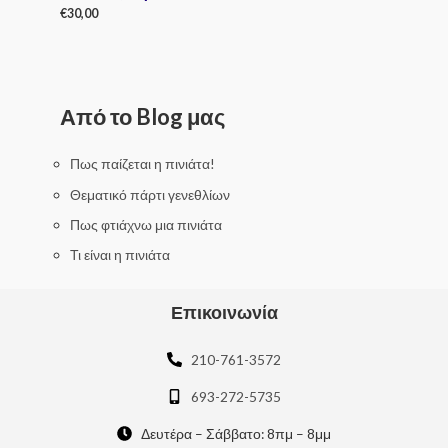
€
30,00
R
a
t
e
d
0
Από το Blog μας
o
u
t
o
f
Πως παίζεται η πινιάτα!
5
Θεματικό πάρτι γενεθλίων
Πως φτιάχνω μια πινιάτα
Τι είναι η πινιάτα
Επικοινωνία
210-761-3572
693-272-5735
Δευτέρα – Σάββατο: 8πμ – 8μμ