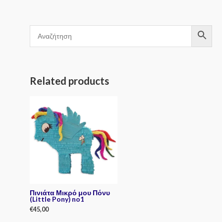
Related products
Πινιάτα Μικρό μου Πόνυ
(Little Pony) no1
€
45,00