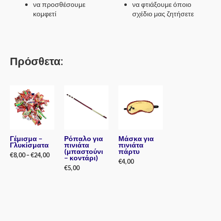
να προσθέσουμε
να φτιάξουμε όποιο
κομφετί
σχέδιο μας ζητήσετε
Πρόσθετα:
Γέμισμα –
Ρόπαλο για
Μάσκα για
Γλυκίσματα
πινιάτα
πινιάτα
(μπαστούνι
πάρτυ
€
8,00
–
€
24,00
– κοντάρι)
€
4,00
€
5,00
Rated
0
Rated
out
0
Rated
of
out
0
5
of
out
5
of
5