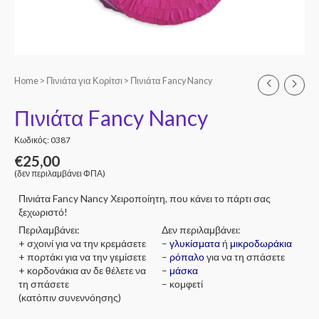
Home
>
Πινιάτα για Κορίτσι
> Πινιάτα Fancy Nancy
Πινιάτα Fancy Nancy
Κωδικός: 0387
€
25,00
(δεν περιλαμβάνει ΦΠΑ)
Πινιάτα Fancy Nancy Χειροποίητη, που κάνει το πάρτι σας
ξεχωριστό!
Περιλαμβάνει:
Δεν περιλαμβάνει:
+ σχοινί για να την κρεμάσετε
–
γλυκίσματα
ή
μικροδωράκια
+ πορτάκι για να την γεμίσετε
–
ρόπαλο
για να τη σπάσετε
+ κορδονάκια αν δε θέλετε να
–
μάσκα
τη σπάσετε
– κομφετί
(κατόπιν συνεννόησης)