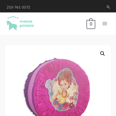
210-761-3572
0