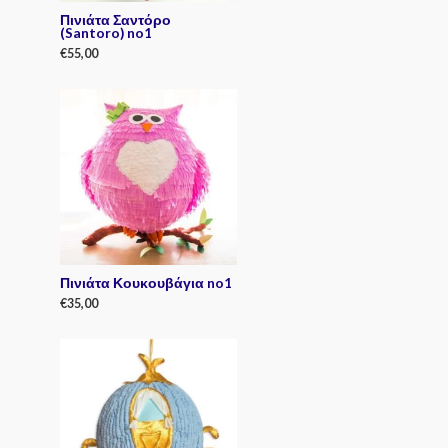
Πινιάτα Σαντόρο
(Santoro) no1
€
55,00
R
a
t
e
d
0
o
u
t
o
f
5
Πινιάτα Κουκουβάγια no1
€
35,00
R
a
t
e
d
0
o
u
t
o