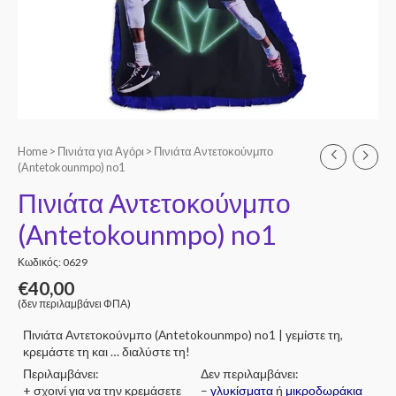
Home
>
Πινιάτα για Αγόρι
> Πινιάτα Αντετοκούνμπο
(Antetokounmpo) no1
Πινιάτα Αντετοκούνμπο
(Antetokounmpo) no1
Κωδικός: 0629
€
40,00
(δεν περιλαμβάνει ΦΠΑ)
Πινιάτα Αντετοκούνμπο (Antetokounmpo) no1 | γεμίστε τη,
κρεμάστε τη και … διαλύστε τη!
Περιλαμβάνει:
Δεν περιλαμβάνει:
+ σχοινί για να την κρεμάσετε
–
γλυκίσματα
ή
μικροδωράκια