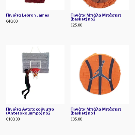
Πινιάτα Lebron James
Πινιάτα Μπάλα Μπάσκετ
(basket) no2
€
40,00
€
25,00
Rated
0
Rated
out
0
of
out
5
of
5
Πινιάτα Αντετοκούνμπο
Πινιάτα Μπάλα Μπάσκετ
(Antetokounmpo) no2
(basket) no1
€
100,00
€
35,00
Rated
Rated
0
0