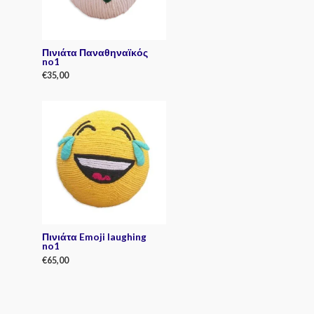
5
Πινιάτα Παναθηναϊκός
no1
€
35,00
R
a
t
e
d
0
o
u
t
o
f
5
Πινιάτα Emoji laughing
no1
€
65,00
R
a
t
e