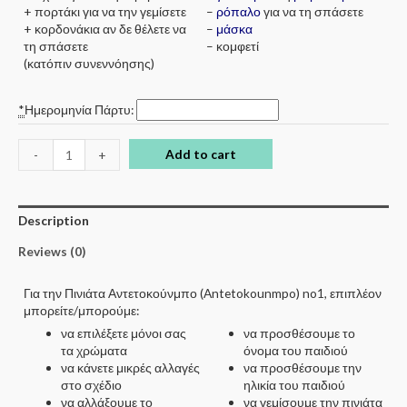
+ πορτάκι για να την γεμίσετε
–
ρόπαλο
για να τη σπάσετε
+ κορδονάκια αν δε θέλετε να
–
μάσκα
τη σπάσετε
– κομφετί
(κατόπιν συνεννόησης)
*
Ημερομηνία Πάρτυ:
Add to cart
-
+
Description
Reviews (0)
Για την Πινιάτα Αντετοκούνμπο (Antetokounmpo) no1, επιπλέον
μπορείτε/μπορούμε:
να επιλέξετε μόνοι σας
να προσθέσουμε το
τα χρώματα
όνομα του παιδιού
να κάνετε μικρές αλλαγές
να προσθέσουμε την
στο σχέδιο
ηλικία του παιδιού
να αλλάξουμε το
να γεμίσουμε την πινιάτα