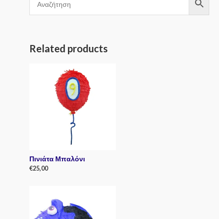
Related products
Πινιάτα Μπαλόνι
€
25,00
R
a
t
e
d
0