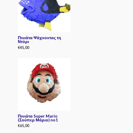
o
u
t
o
f
5
Πινιάτα Ψάχνοντας τη
Ντόρι
€
45,00
R
a
t
e
d
0
o
u
t
o
f
5
Πινιάτα Super Mario
(Σούπερ Μάριο) no1
€
65,00