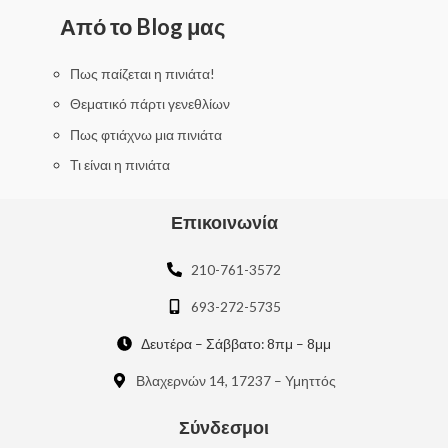
d
0
Από το Blog μας
o
u
t
o
f
Πως παίζεται η πινιάτα!
5
Θεματικό πάρτι γενεθλίων
Πως φτιάχνω μια πινιάτα
Τι είναι η πινιάτα
Επικοινωνία
210-761-3572
693-272-5735
Δευτέρα – Σάββατο: 8πμ – 8μμ
Βλαχερνών 14, 17237 – Υμηττός
Σύνδεσμοι