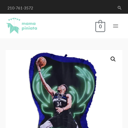
210-761-3572
0