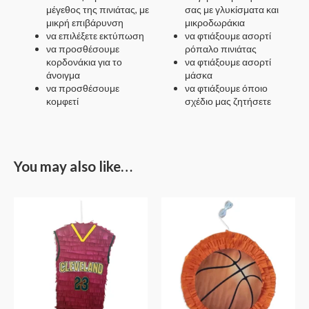
μέγεθος της πινιάτας, με
σας με γλυκίσματα και
μικρή επιβάρυνση
μικροδωράκια
να επιλέξετε εκτύπωση
να φτιάξουμε ασορτί
να προσθέσουμε
ρόπαλο πινιάτας
κορδονάκια για το
να φτιάξουμε ασορτί
άνοιγμα
μάσκα
να προσθέσουμε
να φτιάξουμε όποιο
κομφετί
σχέδιο μας ζητήσετε
You may also like…