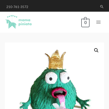
210-761-3572
0