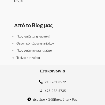
€
35,00
R
a
t
e
d
0
Από το Blog μας
o
u
t
o
f
Πως παίζεται η πινιάτα!
5
Θεματικό πάρτι γενεθλίων
Πως φτιάχνω μια πινιάτα
Τι είναι η πινιάτα
Επικοινωνία
210-761-3572
693-272-5735
Δευτέρα – Σάββατο: 8πμ – 8μμ