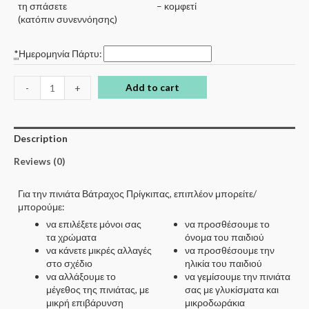
τη σπάσετε
– κομφετί
(κατόπιν συνεννόησης)
*
Ημερομηνία Πάρτυ:
Add to cart
-
+
Description
Reviews (0)
Για την πινιάτα Βάτραχος Πρίγκιπας, επιπλέον μπορείτε/
μπορούμε:
να επιλέξετε μόνοι σας
να προσθέσουμε το
τα χρώματα
όνομα του παιδιού
να κάνετε μικρές αλλαγές
να προσθέσουμε την
στο σχέδιο
ηλικία του παιδιού
να αλλάξουμε το
να γεμίσουμε την πινιάτα
μέγεθος της πινιάτας, με
σας με γλυκίσματα και
μικρή επιβάρυνση
μικροδωράκια