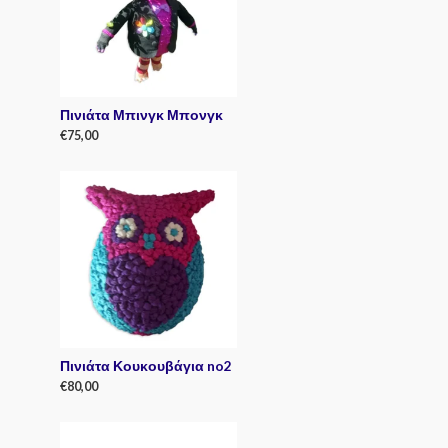
t
o
f
5
Πινιάτα Μπινγκ Μπονγκ
€
75,00
R
a
t
e
d
0
o
u
t
o
f
5
Πινιάτα Κουκουβάγια no2
€
80,00
R
a
t