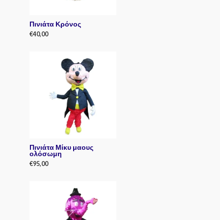
Πινιάτα Κρόνος
€
40,00
R
a
t
e
d
0
o
u
t
o
f
5
Πινιάτα Μίκυ μαους
ολόσωμη
€
95,00
R
a
t
e
d
0
o
u