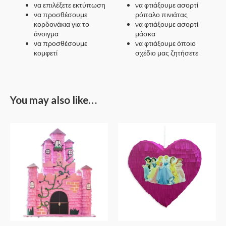
να επιλέξετε εκτύπωση
να φτιάξουμε ασορτί
να προσθέσουμε
ρόπαλο πινιάτας
κορδονάκια για το
να φτιάξουμε ασορτί
άνοιγμα
μάσκα
να προσθέσουμε
να φτιάξουμε όποιο
κομφετί
σχέδιο μας ζητήσετε
You may also like…