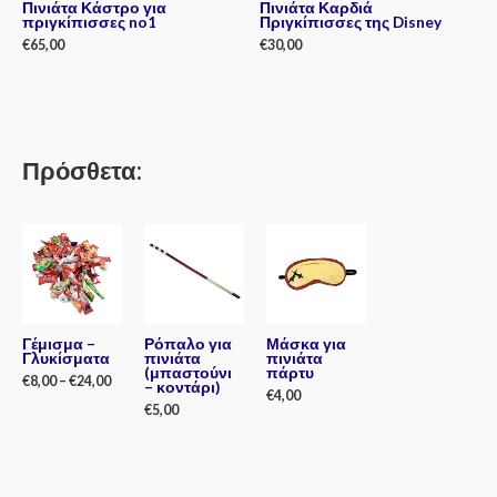
Πινιάτα Κάστρο για
Πινιάτα Καρδιά
πριγκίπισσες no1
Πριγκίπισσες της Disney
€
65,00
€
30,00
Rated
Rated
0
0
out
out
of
of
5
5
Πρόσθετα:
Γέμισμα –
Ρόπαλο για
Μάσκα για
Γλυκίσματα
πινιάτα
πινιάτα
(μπαστούνι
πάρτυ
€
8,00
–
€
24,00
– κοντάρι)
€
4,00
€
5,00
Rated
0
Rated
out
0
Rated
of
out
0
5
of
out
5
of