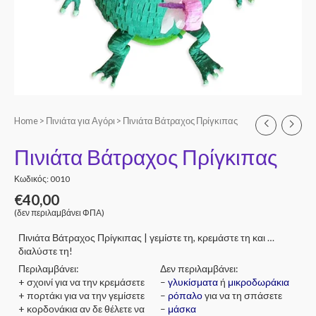
Home
>
Πινιάτα για Αγόρι
> Πινιάτα Βάτραχος Πρίγκιπας
Πινιάτα Βάτραχος Πρίγκιπας
Κωδικός: 0010
€
40,00
(δεν περιλαμβάνει ΦΠΑ)
Πινιάτα Βάτραχος Πρίγκιπας | γεμίστε τη, κρεμάστε τη και …
διαλύστε τη!
Περιλαμβάνει:
Δεν περιλαμβάνει:
+ σχοινί για να την κρεμάσετε
–
γλυκίσματα
ή
μικροδωράκια
+ πορτάκι για να την γεμίσετε
–
ρόπαλο
για να τη σπάσετε
+ κορδονάκια αν δε θέλετε να
–
μάσκα