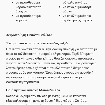
να προσθέσουμε
ρόπαλο πινιάτας
κορδονάκια για το
να φτιάξουμε ασορτί
άνοιγμα
μάσκα
να προσθέσουμε
να φτιάξουμε όποιο
κομφετί
σχέδιο μας ζητήσετε
Χειροποίητη Πινιάτα Βαλίτσα
Έτοιμοι για το πιο περιπετειώδες ταξίδι
Η πινιάτα βαλίτσα αποτελεί την ιδανική επιλογή για ένα πάρτι με
θέμα τα ταξίδια και τους μικρούς εξερευνητές. Σχεδιάζουμε το
προϊόν με vintage αισθητική που θυμίζει κλασικές αποσκευές
περασμένων δεκαετιών. Επιπλέον, προσθέτουμε χειροποίητες
λεπτομέρειες όπως χάρτινα αυτοκόλλητα από διάφορους
προορισμούς του κόσμου. Έτσι, δημιουργούμε μια μοναδική
ατμόσφαιρα που παρασύρει τους καλεσμένους σε μια
φανταστική περιπέτεια.
Ποιότητα και αντοχή MamaPiniata
Κατασκευάζουμε την πινιάτα με ενισχυμένα υλικά για να
εξασφαλίσουμε τη μέγιστη δυνατή διασκέδαση. Ωστόσο,