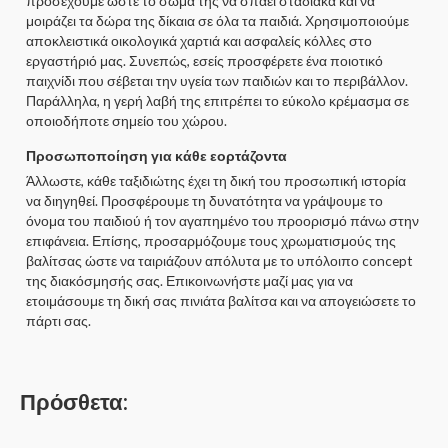
προσέχουμε ώστε το σώμα της να σπάει σταδιακά και να
μοιράζει τα δώρα της δίκαια σε όλα τα παιδιά. Χρησιμοποιούμε
αποκλειστικά οικολογικά χαρτιά και ασφαλείς κόλλες στο
εργαστήριό μας. Συνεπώς, εσείς προσφέρετε ένα ποιοτικό
παιχνίδι που σέβεται την υγεία των παιδιών και το περιβάλλον.
Παράλληλα, η γερή λαβή της επιτρέπει το εύκολο κρέμασμα σε
οποιοδήποτε σημείο του χώρου.
Προσωποποίηση για κάθε εορτάζοντα
Άλλωστε, κάθε ταξιδιώτης έχει τη δική του προσωπική ιστορία
να διηγηθεί. Προσφέρουμε τη δυνατότητα να γράψουμε το
όνομα του παιδιού ή τον αγαπημένο του προορισμό πάνω στην
επιφάνεια. Επίσης, προσαρμόζουμε τους χρωματισμούς της
βαλίτσας ώστε να ταιριάζουν απόλυτα με το υπόλοιπο concept
της διακόσμησής σας. Επικοινωνήστε μαζί μας για να
ετοιμάσουμε τη δική σας πινιάτα βαλίτσα και να απογειώσετε το
πάρτι σας.
Πρόσθετα: