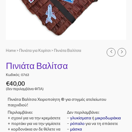
Home
>
Πινιάτα για Κορίτσι
> Πινιάτα Βαλίτσα
Πινιάτα Βαλίτσα
Κωδικός: 0763
€
40,00
(δεν περιλαμβάνει ΦΠΑ)
Πινιάτα Βαλίτσα Xειροποίητη ® για στιγμές ατελείωτου
παιχνιδιού!
Περιλαμβάνει:
Δεν περιλαμβάνει:
+ σχοινί για να την κρεμάσετε
–
γλυκίσματα
ή
μικροδωράκια
+ πορτάκι για να την γεμίσετε
–
ρόπαλο
για να τη σπάσετε
+ κορδονάκια αν δε θέλετε να
–
μάσκα