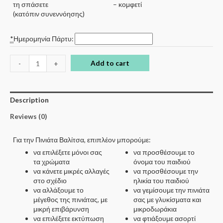
τη σπάσετε
– κομφετί
(κατόπιν συνεννόησης)
*
Ημερομηνία Πάρτυ:
Add to cart
-
+
Description
Reviews (0)
Για την Πινιάτα Βαλίτσα, επιπλέον μπορούμε:
να επιλέξετε μόνοι σας
να προσθέσουμε το
τα χρώματα
όνομα του παιδιού
να κάνετε μικρές αλλαγές
να προσθέσουμε την
στο σχέδιο
ηλικία του παιδιού
να αλλάξουμε το
να γεμίσουμε την πινιάτα
μέγεθος της πινιάτας, με
σας με γλυκίσματα και
μικρή επιβάρυνση
μικροδωράκια
να επιλέξετε εκτύπωση
να φτιάξουμε ασορτί