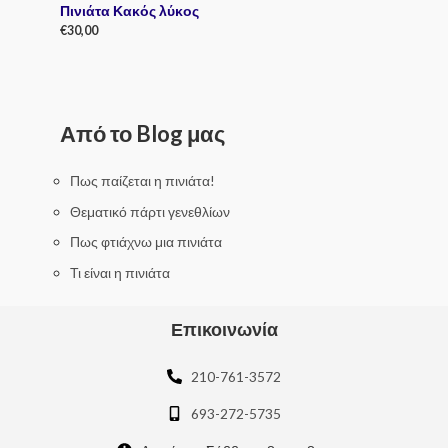
Πινιάτα Κακός λύκος
€
30,00
R
a
t
e
d
0
Από το Blog μας
o
u
t
o
f
Πως παίζεται η πινιάτα!
5
Θεματικό πάρτι γενεθλίων
Πως φτιάχνω μια πινιάτα
Τι είναι η πινιάτα
Επικοινωνία
210-761-3572
693-272-5735