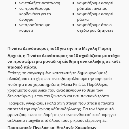
να επιλέξετε εκτύπωση
να φτιάξουμε ασορτί
να προσθέσουμε
ρόπαλο πινιάτας
κορδονάκια για το
να φτιάξουμε ασορτί
άνοιγμα
μάσκα
να προσθέσουμε
να φτιάξουμε όποιο
κομφετί
σχέδιο μας ζητήσετε
Πινιάτα Δεινόσαυρος no10 για την πιο Μεγάλη Γιορτή
Αρχικά, η Πινιάτα Δεινόσαυρος no10 σχεδιάζεται με στόχο
να προσφέρει μια μοναδική αίσθηση ανακάλυψης σε κάθε
παιδικό πάρτυ.
Επίσης, τη συγκεκριμένη κατασκευή τη δημιουργούμε εξ
ολοκλήρου στο χέρι, ώστε να εξασφαλίσουμε την κορυφαία
ποιότητα που χαρακτηρίζει τη Mama Piniata. Παράλληλα,
χρησιμοποιούμε υλικά που αναδεικνύουν το θέμα των
δεινοσαύρων με τον πιο ζωντανό και εντυπωσιακό τρόπο.
Πράγματι, γνωρίζουμε καλά ότι η στιγμή που σπάει η πινιάτα
αποτελεί την κορύφωση κάθε εκδήλωσης. Για τον λόγο αυτό,
φροντίζουμε ώστε η δομή της να είναι ανθεκτική και έτοιμη για
ατέλειωτο παιχνίδι από όλους τους μικρούς εξερευνητές.
Προσωπικές Πινελιές και Επιλογές Χρωμάτων