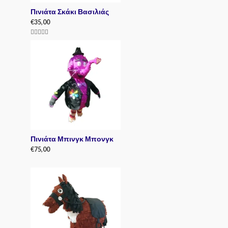
Πινιάτα Σκάκι Βασιλιάς
€
35,00
Rated
5.00
out of 5
Πινιάτα Μπινγκ Μπονγκ
€
75,00
R
a
t
e
d
0
o
u
t
o
f