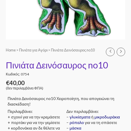
Home
>
Πινιάτα για Αγόρι
> Πινιάτα Δεινόσαυρος no10
Πινιάτα Δεινόσαυρος no10
Κωδικός: 0754
€
40,00
(δεν περιλαμβάνει ΦΠΑ)
Πινιάτα Δεινόσαυρος no10 Χειροποίητη, που απογειώνει τη
διασκέδαση!
Περιλαμβάνει:
Δεν περιλαμβάνει:
+ σχοινί για να την κρεμάσετε
–
γλυκίσματα
ή
μικροδωράκια
+ πορτάκι για να την γεμίσετε
–
ρόπαλο
για να τη σπάσετε
+ κορδονάκια αν δε θέλετε να
–
μάσκα