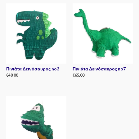
out
out
of
of
5
5
Πινιάτα Δεινόσαυρος no3
Πινιάτα Δεινόσαυρος no7
€
40,00
€
65,00
Rated
Rated
0
0
out
out
of
of
5
5