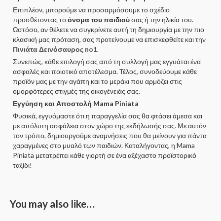
Επιπλέον, μπορούμε να προσαρμόσουμε το σχέδιο
προσθέτοντας το
όνομα του παιδιού
σας ή την ηλικία του.
Ωστόσο, αν θέλετε να συγκρίνετε αυτή τη δημιουργία με την πιο
κλασική μας πρόταση, σας προτείνουμε να επισκεφθείτε και την
Πινιάτα Δεινόσαυρος no1
.
Συνεπώς, κάθε επιλογή σας από τη συλλογή μας εγγυάται ένα
ασφαλές και ποιοτικό αποτέλεσμα. Τέλος, συνοδεύουμε κάθε
προϊόν μας με την αγάπη και το μεράκι που αρμόζει στις
ομορφότερες στιγμές της οικογένειάς σας.
Εγγύηση και Αποστολή Mama Piniata
Φυσικά, εγγυόμαστε ότι η παραγγελία σας θα φτάσει άμεσα και
με απόλυτη ασφάλεια στον χώρο της εκδήλωσής σας. Με αυτόν
τον τρόπο, δημιουργούμε αναμνήσεις που θα μείνουν για πάντα
χαραγμένες στο μυαλό των παιδιών. Καταλήγοντας, η Mama
Piniata μετατρέπει κάθε γιορτή σε ένα αξέχαστο προϊστορικό
ταξίδι!
You may also like…