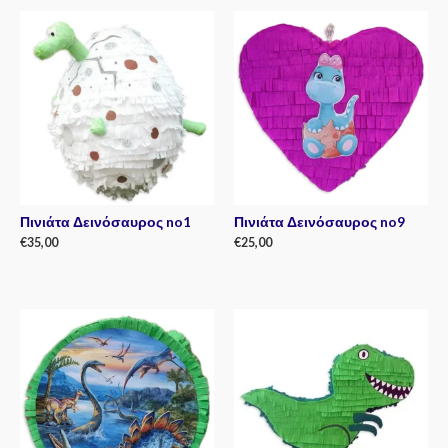
Πινιάτα Δεινόσαυρος no1
Πινιάτα Δεινόσαυρος no9
€
35,00
€
25,00
Rated
Rated
0
0
out
out
of
of
5
5