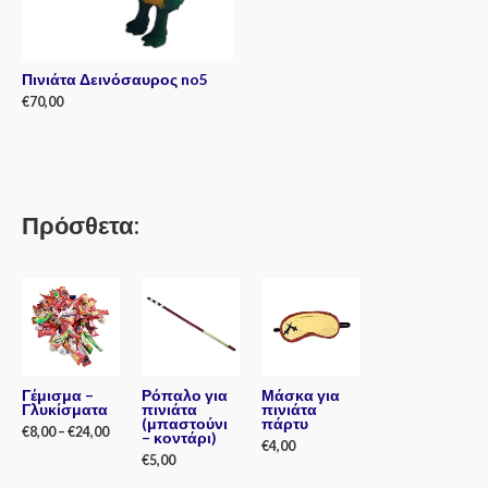
Πινιάτα Δεινόσαυρος no5
€
70,00
Rated
0
out
of
5
Πρόσθετα:
Γέμισμα –
Ρόπαλο για
Μάσκα για
Γλυκίσματα
πινιάτα
πινιάτα
(μπαστούνι
πάρτυ
€
8,00
–
€
24,00
– κοντάρι)
€
4,00
€
5,00
Rated
0
Rated