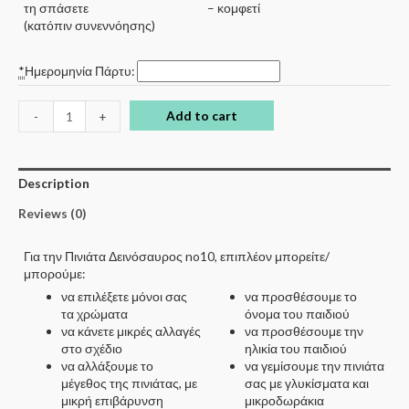
τη σπάσετε
– κομφετί
(κατόπιν συνεννόησης)
*
Ημερομηνία Πάρτυ:
Add to cart
-
+
Description
Reviews (0)
Για την Πινιάτα Δεινόσαυρος no10, επιπλέον μπορείτε/
μπορούμε:
να επιλέξετε μόνοι σας
να προσθέσουμε το
τα χρώματα
όνομα του παιδιού
να κάνετε μικρές αλλαγές
να προσθέσουμε την
στο σχέδιο
ηλικία του παιδιού
να αλλάξουμε το
να γεμίσουμε την πινιάτα
μέγεθος της πινιάτας, με
σας με γλυκίσματα και
μικρή επιβάρυνση
μικροδωράκια