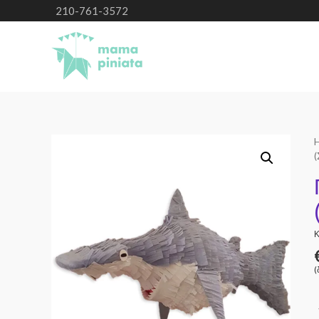
210-761-3572
Κ
(