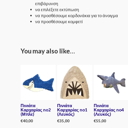
επιβάρυνση
να επιλέξετε εκτύπωση
να προσθέσουμε κορδονάκια για το άνοιγμα
να προσθέσουμε κομφετί
You may also like…
Πινιάτα
Πινιάτα
Πινιάτα
Καρχαρίας no2
Καρχαρίας no1
Καρχαρίας no4
(Μπλε)
(Λευκός)
(Λευκός)
€
40,00
€
35,00
€
55,00