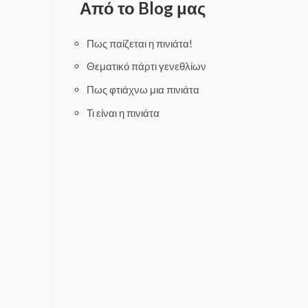
Από το Blog μας
u
o
t
u
o
t
f
o
5
f
Πως παίζεται η πινιάτα!
5
Θεματικό πάρτι γενεθλίων
Πως φτιάχνω μια πινιάτα
Τι είναι η πινιάτα