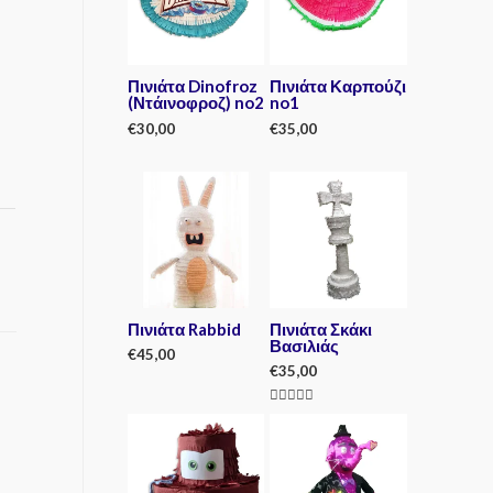
Πινιάτα Dinofroz
Πινιάτα Καρπούζι
(Ντάινοφροζ) no2
no1
€
30,00
€
35,00
R
R
a
a
t
t
e
e
d
d
0
0
o
o
u
u
t
t
o
o
f
f
5
5
Πινιάτα Rabbid
Πινιάτα Σκάκι
Βασιλιάς
€
45,00
€
35,00
R
a
Rated
t
5.00
e
out of 5
d
0
o
u