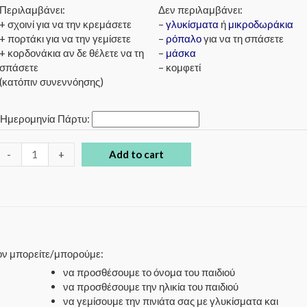
Περιλαμβάνει:
Δεν περιλαμβάνει:
+ σχοινί για να την κρεμάσετε
–
γλυκίσματα
ή
μικροδωράκια
+ πορτάκι για να την γεμίσετε
–
ρόπαλο
για να τη σπάσετε
+ κορδονάκια αν δε θέλετε να τη
–
μάσκα
σπάσετε
– κομφετί
(κατόπιν συνεννόησης)
*
Ημερομηνία Πάρτυ:
-
+
Add to cart
έον μπορείτε/μπορούμε:
να προσθέσουμε το όνομα του παιδιού
να προσθέσουμε την ηλικία του παιδιού
να γεμίσουμε την πινιάτα σας με γλυκίσματα και