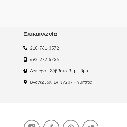
of
out
5
of
5
Επικοινωνία
210-761-3572
693-272-5735
Δευτέρα – Σάββατο: 8πμ – 8μμ
Βλαχερνών 14, 17237 – Υμηττός