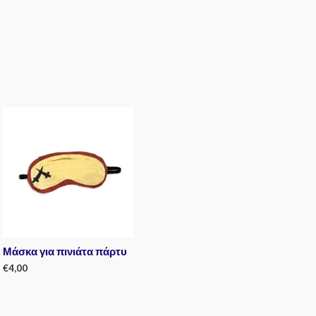
Μάσκα για πινιάτα πάρτυ
€
4,00
Rated
0
out