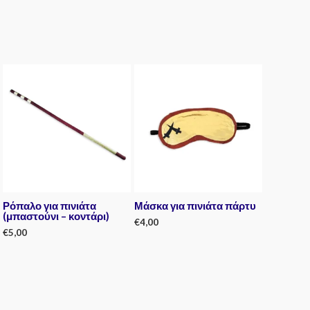
Ρόπαλο για πινιάτα
Μάσκα για πινιάτα πάρτυ
(μπαστούνι – κοντάρι)
€
4,00
€
5,00
Rated
0
Rated
out
0
of
out
5
of
5