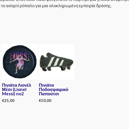
ι το ασορτί ρόπαλο για μια ολοκληρωμένη εμπειρία δράσης.
Πινιάτα Λιονέλ
Πινιάτα
Μέσι (Lionel
Ποδοσφαιρικό
Messi) no2
Παπούτσι
€
25,00
€
50,00
Rated
Rated
0
0
out
out
of
of
5
5