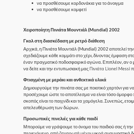
να προσθέσουμε κορδονάκια για το άνοιγμα
να προσθέσουμε κομφετί
Χειροποίητη Πινιάτα Μουντιάλ (Mundial) 2002
Γκολ στη διασκέδαση με ρετρό διάθεση
Αρχικά, η Πινιάτα Μουντιάλ (Mundial) 2002 αποτελεί την
σχεδιάζουμε κάθε κομμάτι στο χέρι, δίνοντας έμφαση στα
έναν πραγματικό ποδοσφαιρικό αγώνα. Επιπλέον, αν ο μ
να δείτε και την εντυπωσιακή μας
Πινιάτα Lionel Messi
π
Φτιαγμένη με μεράκι και ανθεκτικά υλικά
Δημιουργούμε την πινιάτα σας με ποιοτικό χαρτόνι για
προσέχουμε ώστε το αποτέλεσμα να είναι τόσο όμορφο π
σκοπός είναι το παιχνίδι και τα χαμόγελα. Συνεπώς, ετο
απελευθέρωση των δώρων.
Προσωπικές πινελιές για κάθε παιδί
Μπορούμε να γράψουμε το όνομα του παιδιού σας ή την ηλ
περιεχόμενο, από ζαχαρωτά μέχρι μικρά αναμνηστικά δωρ