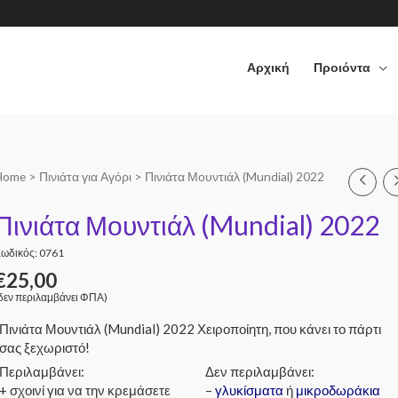
Αρχική
Προιόντα
Home
>
Πινιάτα για Αγόρι
> Πινιάτα Μουντιάλ (Mundial) 2022
Πινιάτα Μουντιάλ (Mundial) 2022
ωδικός: 0761
€
25,00
δεν περιλαμβάνει ΦΠΑ)
Πινιάτα Μουντιάλ (Mundial) 2022 Χειροποίητη, που κάνει το πάρτι
σας ξεχωριστό!
Περιλαμβάνει:
Δεν περιλαμβάνει:
+ σχοινί για να την κρεμάσετε
–
γλυκίσματα
ή
μικροδωράκια