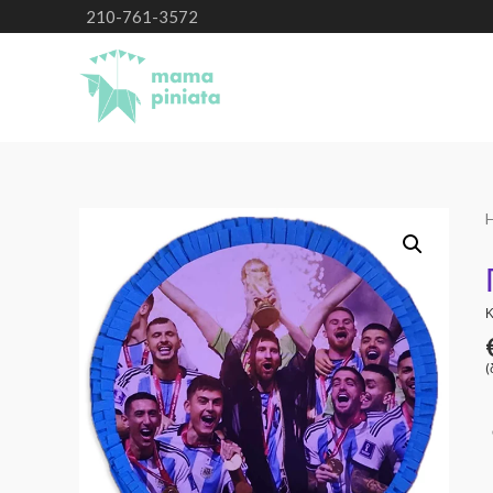
210-761-3572
Κ
(