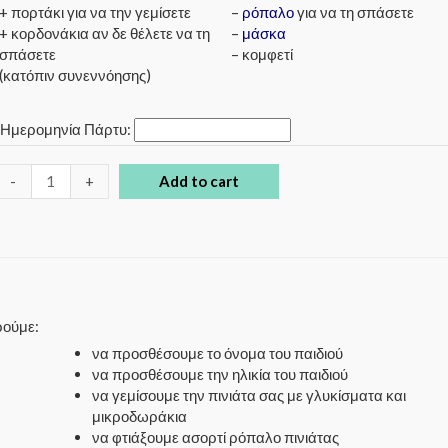
+ πορτάκι για να την γεμίσετε
–
ρόπαλο
για να τη σπάσετε
+ κορδονάκια αν δε θέλετε να τη
–
μάσκα
σπάσετε
– κομφετί
(κατόπιν συνεννόησης)
*
Ημερομηνία Πάρτυ:
-
+
Add to cart
ρούμε:
να προσθέσουμε το όνομα του παιδιού
να προσθέσουμε την ηλικία του παιδιού
να γεμίσουμε την πινιάτα σας με γλυκίσματα και
μικροδωράκια
να φτιάξουμε ασορτί ρόπαλο πινιάτας