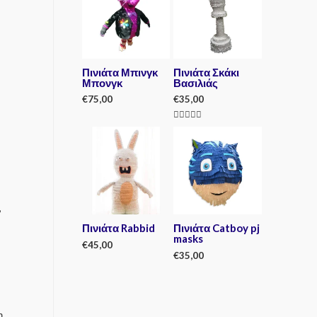
d
d
0
0
o
o
u
u
t
t
o
o
f
f
5
5
Πινιάτα Μπινγκ
Πινιάτα Σκάκι
Μπονγκ
Βασιλιάς
€
75,00
€
35,00
R
Rated
a
5.00
t
out of 5
e
d
0
o
u
t
o
,
f
5
Πινιάτα Rabbid
Πινιάτα Catboy pj
masks
€
45,00
€
35,00
R
a
R
t
a
e
t
d
e
η
0