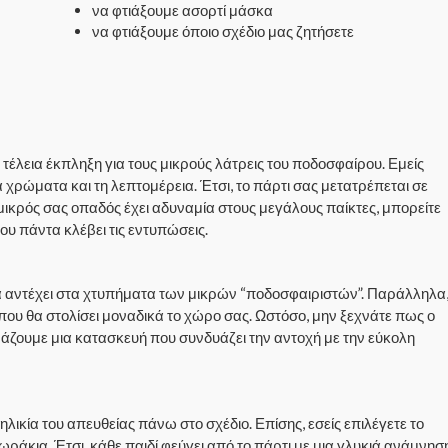
να φτιάξουμε ασορτί μάσκα
να φτιάξουμε όποιο σχέδιο μας ζητήσετε
 τέλεια έκπληξη για τους μικρούς λάτρεις του ποδοσφαίρου. Εμείς
 χρώματα και τη λεπτομέρεια. Έτσι, το πάρτι σας μετατρέπεται σε
ικρός σας οπαδός έχει αδυναμία στους μεγάλους παίκτες, μπορείτε
ου πάντα κλέβει τις εντυπώσεις.
 να αντέχει στα χτυπήματα των μικρών “ποδοσφαιριστών”. Παράλληλα
ου θα στολίσει μοναδικά το χώρο σας. Ωστόσο, μην ξεχνάτε πως ο
ιμάζουμε μια κατασκευή που συνδυάζει την αντοχή με την εύκολη
ικία του απευθείας πάνω στο σχέδιο. Επίσης, εσείς επιλέγετε το
άκια. Έτσι, κάθε παιδί φεύγει από το πάρτι με μια γλυκιά ανάμνησ