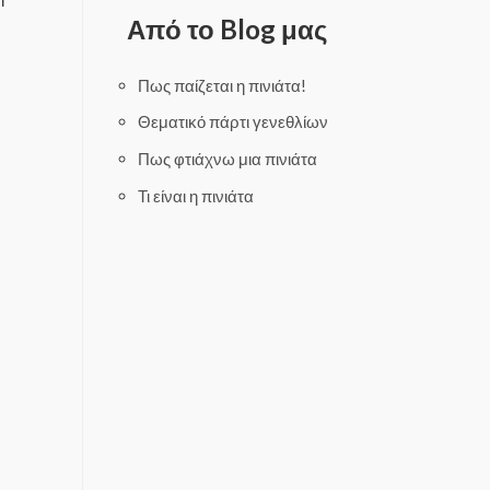
d
o
0
Από το Blog μας
u
o
t
u
o
t
f
o
5
f
Πως παίζεται η πινιάτα!
5
Θεματικό πάρτι γενεθλίων
Πως φτιάχνω μια πινιάτα
Τι είναι η πινιάτα