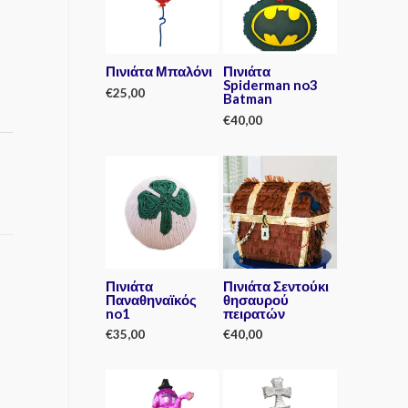
Πινιάτα Μπαλόνι
Πινιάτα
Spiderman no3
€
25,00
Batman
€
40,00
R
a
t
R
e
a
d
t
0
e
o
d
u
0
t
o
o
u
f
t
5
o
f
5
Πινιάτα
Πινιάτα Σεντούκι
Παναθηναϊκός
θησαυρού
no1
πειρατών
€
35,00
€
40,00
R
R
a
a
t
t
e
e