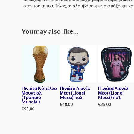
στην τσέπη του. Τέλος, αναλαμβάνουμε να φτιάξουμε κα
You may also like…
Πινιάτα Κύπελλο
Πινιάτα Λιονέλ
Πινιάτα Λιονέλ
Μουντιάλ
Μέσι (Lionel
Μέσι (Lionel
(Τρόπαιο
Messi) no3
Messi) no1
Mundial)
€
40,00
€
35,00
€
95,00
Rated
Rated
0
0
Rated
out
out
0
of
of
out
5
5
of