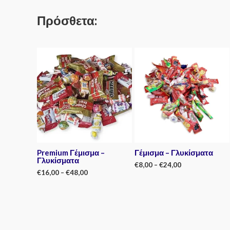
5
Πρόσθετα:
Premium Γέμισμα –
Γέμισμα – Γλυκίσματα
Γλυκίσματα
€
8,00
–
€
24,00
€
16,00
–
€
48,00
Rated
0
Rated
out
0
of
out
5
of
5