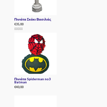
Πινιάτα Σκάκι Βασιλιάς
€
35,00
Rated
5.00
out of 5
Πινιάτα Spiderman no3
Batman
€
40,00
R
a
t
e
d