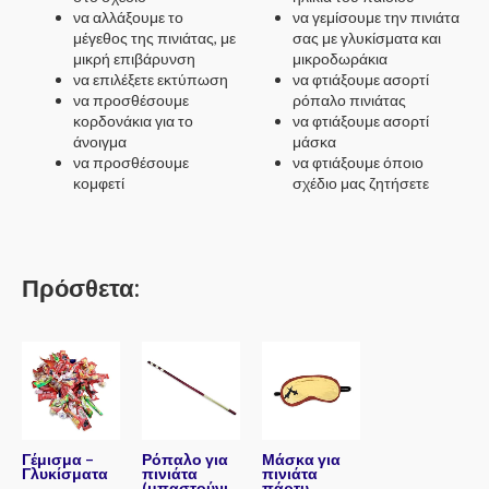
να αλλάξουμε το
να γεμίσουμε την πινιάτα
μέγεθος της πινιάτας, με
σας με γλυκίσματα και
μικρή επιβάρυνση
μικροδωράκια
να επιλέξετε εκτύπωση
να φτιάξουμε ασορτί
να προσθέσουμε
ρόπαλο πινιάτας
κορδονάκια για το
να φτιάξουμε ασορτί
άνοιγμα
μάσκα
να προσθέσουμε
να φτιάξουμε όποιο
κομφετί
σχέδιο μας ζητήσετε
Πρόσθετα:
Γέμισμα –
Ρόπαλο για
Μάσκα για
Γλυκίσματα
πινιάτα
πινιάτα
(μπαστούνι
πάρτυ