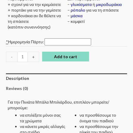
+ σχοινί για να την κρεμάσετε
–
γλυκίσματα
ή
μικροδωράκια
+ πορτάκι για να την γεμίσετε
–
ρόπαλο
για να τη σπάσετε
+ κορδονάκια αν δε θέλετε να
–
μάσκα
τη σπάσετε
– κομφετί
(κατόπιν συνεννόησης)
*
Ημερομηνία Πάρτυ:
Add to cart
-
+
Description
Reviews (0)
Για την Πινιάτα Μπάλα Μπιλιάρδου, επιπλέον μπορείτε/
μπορούμε:
να επιλέξετε μόνοι σας
να προσθέσουμε το
τα χρώματα
όνομα του παιδιού
να κάνετε μικρές αλλαγές
να προσθέσουμε την
στο σχέδιο
ηλικία του παιδιού