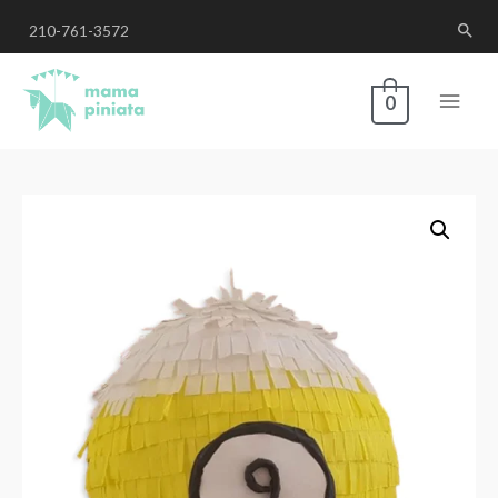
210-761-3572
0