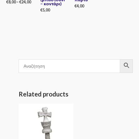
€
8,00
–
€
24,00
– κοντάρι)
€
4,00
€
5,00
Rated
0
Rated
out
0
Rated
of
out
0
5
of
out
5
of
5
Related products