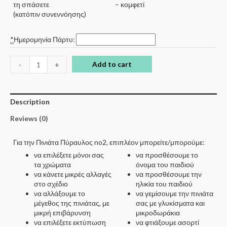
τη σπάσετε
– κομφετί
(κατόπιν συνεννόησης)
*
Ημερομηνία Πάρτυ:
Add to cart
-
+
Description
Reviews (0)
Για την Πινιάτα Πύραυλος no2, επιπλέον μπορείτε/μπορούμε:
να επιλέξετε μόνοι σας
να προσθέσουμε το
τα χρώματα
όνομα του παιδιού
να κάνετε μικρές αλλαγές
να προσθέσουμε την
στο σχέδιο
ηλικία του παιδιού
να αλλάξουμε το
να γεμίσουμε την πινιάτα
μέγεθος της πινιάτας, με
σας με γλυκίσματα και
μικρή επιβάρυνση
μικροδωράκια
να επιλέξετε εκτύπωση
να φτιάξουμε ασορτί