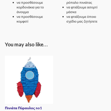
να προσθέσουμε
ρόπαλο πινιάτας
κορδονάκια για το
να φτιάξουμε ασορτί
άνοιγμα
μάσκα
να προσθέσουμε
να φτιάξουμε όποιο
κομφετί
σχέδιο μας ζητήσετε
You may also like…
Πινιάτα Πύραυλος no1