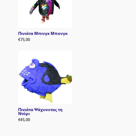
t
o
f
5
Πινιάτα Μπινγκ Μπονγκ
€
75,00
R
a
t
e
d
0
o
u
t
o
f
5
Πινιάτα Ψάχνοντας τη
Ντόρι
€
45,00
R
a