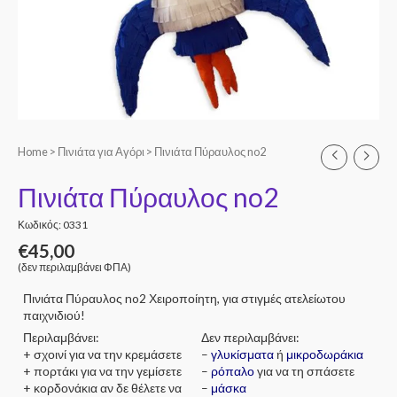
Home
>
Πινιάτα για Αγόρι
> Πινιάτα Πύραυλος no2
Πινιάτα Πύραυλος no2
Κωδικός: 0331
€
45,00
(δεν περιλαμβάνει ΦΠΑ)
Πινιάτα Πύραυλος no2 Χειροποίητη, για στιγμές ατελείωτου
παιχνιδιού!
Περιλαμβάνει:
Δεν περιλαμβάνει:
+ σχοινί για να την κρεμάσετε
–
γλυκίσματα
ή
μικροδωράκια
+ πορτάκι για να την γεμίσετε
–
ρόπαλο
για να τη σπάσετε
+ κορδονάκια αν δε θέλετε να
–
μάσκα