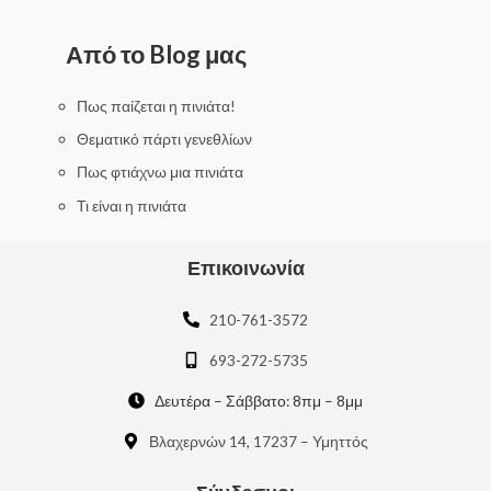
t
e
d
0
Από το Blog μας
o
u
t
o
f
Πως παίζεται η πινιάτα!
5
Θεματικό πάρτι γενεθλίων
Πως φτιάχνω μια πινιάτα
Τι είναι η πινιάτα
Επικοινωνία
210-761-3572
693-272-5735
Δευτέρα – Σάββατο: 8πμ – 8μμ
Βλαχερνών 14, 17237 – Υμηττός