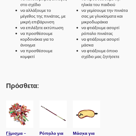
στο σχέδιο
ηλικία του παιδιού
να αλλάξουμε το
να γεμίσουμε την πινιάτα
μέγεθος της πινιάτας, με
σας με γλυκίσματα και
μικρή επιβάρυνση
μικροδωράκια
να επιλέξετε εκτύπωση
να φτιάξουμε ασορτί
να προσθέσουμε
ρόπαλο πινιάτας
κορδονάκια για το
να φτιάξουμε ασορτί
άνοιγμα
μάσκα
να προσθέσουμε
να φτιάξουμε όποιο
κομφετί
σχέδιο μας ζητήσετε
Πρόσθετα:
Γέμισμα –
Ρόπαλο για
Μάσκα για