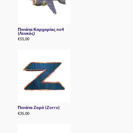
Πινιάτα Καρχαρίας no4
(Λευκός)
€
55,00
R
a
t
e
d
0
o
u
t
o
f
5
Πινιάτα Ζορό (Zorro)
€
35,00
R
a
t