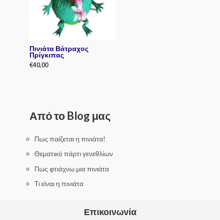
o
f
5
Πινιάτα Βάτραχος
Πρίγκιπας
€
40,00
R
a
t
e
d
0
Από το Blog μας
o
u
t
o
f
Πως παίζεται η πινιάτα!
5
Θεματικό πάρτι γενεθλίων
Πως φτιάχνω μια πινιάτα
Τι είναι η πινιάτα
Επικοινωνία