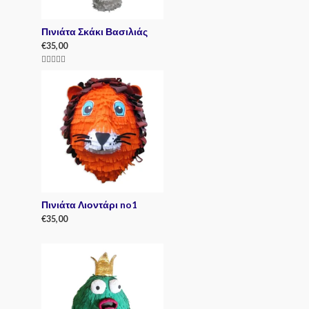
Πινιάτα Σκάκι Βασιλιάς
€
35,00
Rated
5.00
out of 5
Πινιάτα Λιοντάρι no1
€
35,00
R
a
t
e
d
0
o
u
t