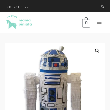
210-761-3572
0