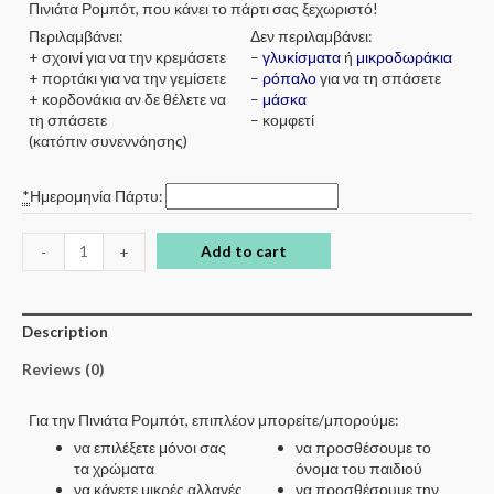
Πινιάτα Ρομπότ, που κάνει το πάρτι σας ξεχωριστό!
Περιλαμβάνει:
Δεν περιλαμβάνει:
+ σχοινί για να την κρεμάσετε
–
γλυκίσματα
ή
μικροδωράκια
+ πορτάκι για να την γεμίσετε
–
ρόπαλο
για να τη σπάσετε
+ κορδονάκια αν δε θέλετε να
–
μάσκα
τη σπάσετε
– κομφετί
(κατόπιν συνεννόησης)
*
Ημερομηνία Πάρτυ:
Add to cart
-
+
Description
Reviews (0)
Για την Πινιάτα Ρομπότ, επιπλέον μπορείτε/μπορούμε:
να επιλέξετε μόνοι σας
να προσθέσουμε το
τα χρώματα
όνομα του παιδιού
να κάνετε μικρές αλλαγές
να προσθέσουμε την