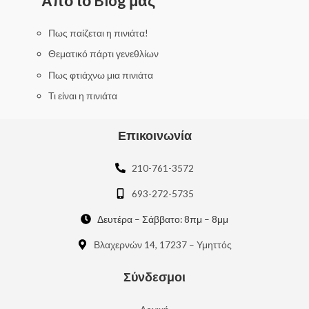
Από το Blog μας
o
u
t
o
f
Πως παίζεται η πινιάτα!
5
Θεματικό πάρτι γενεθλίων
Πως φτιάχνω μια πινιάτα
Τι είναι η πινιάτα
Επικοινωνία
210-761-3572
693-272-5735
Δευτέρα – Σάββατο: 8πμ – 8μμ
Βλαχερνών 14, 17237 – Υμηττός
Σύνδεσμοι