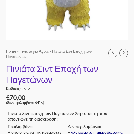
Home
>
Πινιάτα για Αγόρι
> Πινιάτα Σιντ Εποχή των
Παγετώνων
Πινιάτα Σιντ Εποχή των
Παγετώνων
Κωδικός: 0439
€
70,00
(δεν περιλαμβάνει ΦΠΑ)
Πινιάτα Σιντ Εποχή των Παγετώνων Χειροποίητη, που
απογειώνει τη διασκέδαση!
Περιλαμβάνει:
Δεν περιλαμβάνει:
+ σχοινί για να την κρεμάσετε
–
γλυκίσματα
ή
μικροδωράκια