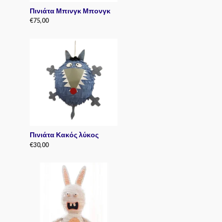
Πινιάτα Μπινγκ Μπονγκ
€
75,00
R
a
t
e
d
0
o
u
t
o
f
5
Πινιάτα Κακός λύκος
€
30,00
R
a
t
e
d
0
o
u
t
o
f