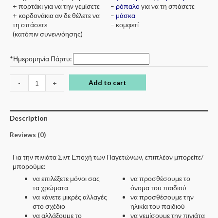
+ πορτάκι για να την γεμίσετε
–
ρόπαλο
για να τη σπάσετε
+ κορδονάκια αν δε θέλετε να
–
μάσκα
τη σπάσετε
– κομφετί
(κατόπιν συνεννόησης)
*
Ημερομηνία Πάρτυ:
Add to cart
-
+
Description
Reviews (0)
Για την πινιάτα Σιντ Εποχή των Παγετώνων, επιπλέον μπορείτε/
μπορούμε:
να επιλέξετε μόνοι σας
να προσθέσουμε το
τα χρώματα
όνομα του παιδιού
να κάνετε μικρές αλλαγές
να προσθέσουμε την
στο σχέδιο
ηλικία του παιδιού
να αλλάξουμε το
να γεμίσουμε την πινιάτα