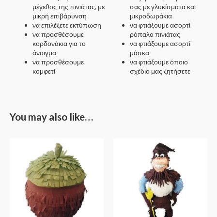
μέγεθος της πινιάτας, με
σας με γλυκίσματα και
μικρή επιβάρυνση
μικροδωράκια
να επιλέξετε εκτύπωση
να φτιάξουμε ασορτί
να προσθέσουμε
ρόπαλο πινιάτας
κορδονάκια για το
να φτιάξουμε ασορτί
άνοιγμα
μάσκα
να προσθέσουμε
να φτιάξουμε όποιο
κομφετί
σχέδιο μας ζητήσετε
You may also like…