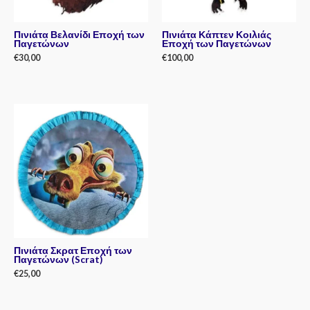
Πινιάτα Βελανίδι Εποχή των
Πινιάτα Κάπτεν Κοιλιάς
Παγετώνων
Εποχή των Παγετώνων
€
30,00
€
100,00
Rated
Rated
0
0
out
out
of
of
5
5
Πινιάτα Σκρατ Εποχή των
Παγετώνων (Scrat)
€
25,00
Rated
0