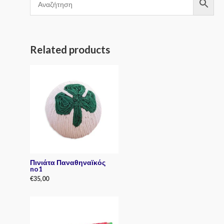
Related products
Πινιάτα Παναθηναϊκός
no1
€
35,00
R
a
t
e
d