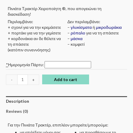
Πινιάτα Τρακτέρ Χειροποίητη ®, που απογειώνει τη
διασκέδαση!
Περιλαμβάνει:
Δεν περιλαμβάνει:
+ σχοινί για να την κρεμάσετε
–
γλυκίσματα
ή
μικροδωράκια
+ πορτάκι για να την γεμίσετε
–
ρόπαλο
για να τη σπάσετε
+ κορδονάκια αν δε θέλετε να
–
μάσκα
τη σπάσετε
– κομφετί
(κατόπιν συνεννόησης)
*
Ημερομηνία Πάρτυ:
Add to cart
-
+
Description
Reviews (0)
Για την Πινιάτα Τρακτέρ, επιπλέον μπορείτε/μπορούμε:
να επιλέξετε μόνοι σας
να προσθέσουμε το