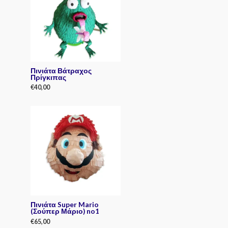
Πινιάτα Βάτραχος
Πρίγκιπας
€
40,00
R
a
t
e
d
0
o
u
t
o
f
5
Πινιάτα Super Mario
(Σούπερ Μάριο) no1
€
65,00