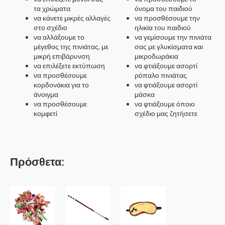
τα χρώματα
όνομα του παιδιού
να κάνετε μικρές αλλαγές
να προσθέσουμε την
στο σχέδιο
ηλικία του παιδιού
να αλλάξουμε το
να γεμίσουμε την πινιάτα
μέγεθος της πινιάτας, με
σας με γλυκίσματα και
μικρή επιβάρυνση
μικροδωράκια
να επιλέξετε εκτύπωση
να φτιάξουμε ασορτί
να προσθέσουμε
ρόπαλο πινιάτας
κορδονάκια για το
να φτιάξουμε ασορτί
άνοιγμα
μάσκα
να προσθέσουμε
να φτιάξουμε όποιο
κομφετί
σχέδιο μας ζητήσετε
Πρόσθετα: