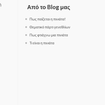
d
o
0
ή
Από το Blog μας
u
o
t
u
o
t
f
o
5
f
Πως παίζεται η πινιάτα!
5
Θεματικό πάρτι γενεθλίων
Πως φτιάχνω μια πινιάτα
Τι είναι η πινιάτα