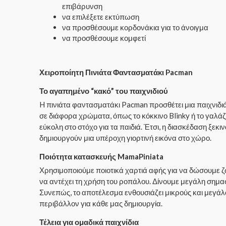
επιβάρυνση
να επιλέξετε εκτύπωση
να προσθέσουμε κορδονάκια για το άνοιγμα
να προσθέσουμε κομφετί
Χειροποίητη Πινιάτα Φαντασματάκι Pacman
Το αγαπημένο “κακό” του παιχνιδιού
H πινιάτα φαντασματάκι Pacman προσθέτει μια παιχνιδι
σε διάφορα χρώματα, όπως το κόκκινο Blinky ή το γαλάζιο
εύκολη στο στόχο για τα παιδιά. Έτσι, η διασκέδαση ξε
δημιουργούν μια υπέροχη γιορτινή εικόνα στο χώρο.
Ποιότητα κατασκευής MamaPiniata
Χρησιμοποιούμε ποιοτικά χαρτιά αφής για να δώσουμε ζω
να αντέχει τη χρήση του ροπάλου. Δίνουμε μεγάλη σημασ
Συνεπώς, το αποτέλεσμα ενθουσιάζει μικρούς και μεγάλ
περιβάλλον για κάθε μας δημιουργία.
Τέλεια για ομαδικά παιχνίδια