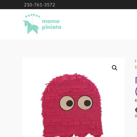
210-761-3572
Κ
(