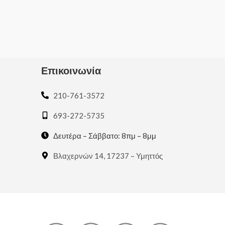
0
Rated
out
0
of
out
5
of
5
Επικοινωνία
210-761-3572
693-272-5735
Δευτέρα – Σάββατο: 8πμ – 8μμ
Βλαχερνών 14, 17237 – Υμηττός