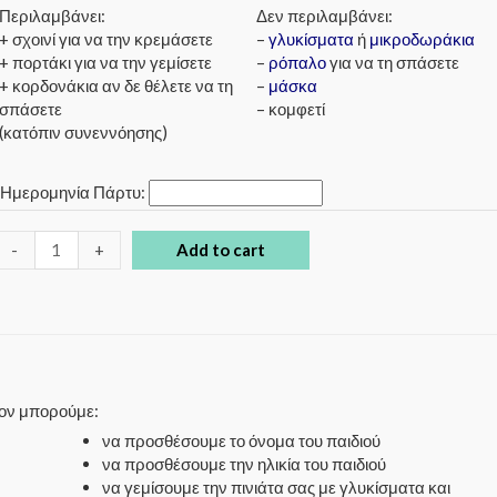
Περιλαμβάνει:
Δεν περιλαμβάνει:
+ σχοινί για να την κρεμάσετε
–
γλυκίσματα
ή
μικροδωράκια
+ πορτάκι για να την γεμίσετε
–
ρόπαλο
για να τη σπάσετε
+ κορδονάκια αν δε θέλετε να τη
–
μάσκα
σπάσετε
– κομφετί
(κατόπιν συνεννόησης)
*
Ημερομηνία Πάρτυ:
-
+
Add to cart
έον μπορούμε:
να προσθέσουμε το όνομα του παιδιού
να προσθέσουμε την ηλικία του παιδιού
να γεμίσουμε την πινιάτα σας με γλυκίσματα και