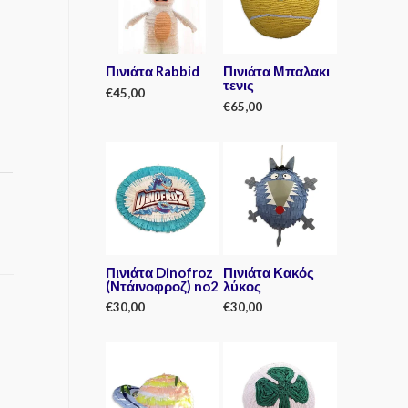
Πινιάτα Rabbid
Πινιάτα Μπαλακι
τενις
€
45,00
€
65,00
R
a
R
t
a
e
t
d
e
0
d
o
0
u
o
t
u
o
t
f
o
5
f
5
Πινιάτα Dinofroz
Πινιάτα Κακός
(Ντάινοφροζ) no2
λύκος
€
30,00
€
30,00
R
R
a
a
t
t
e
e
d
d
0
0