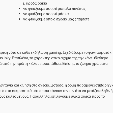
μικροδωράκια
να φτιάξουμε ασορτί ρόπαλο πινιάτας
να φτιάξουμε ασορτί μάσκα
να φτιάξουμε όποιο σχέδιο μας ζητήσετε
άρικη νότα σε κάθε εκδήλωση gaming. Σχεδιάζουμε το φαντασματάκι
 Inky. Επιπλέον, το χαρακτηριστικό σχήμα της την κάνει ιδιαίτερα
κινά από την πρώτη κιόλας προσπάθεια. Επίσης, τα ζωηρά χρώματα
ντάνια και κίνηση στο σχέδιο. Ωστόσο, η δομή παραμένει στιβαρή γι
ία στα εκφραστικά μάτια που κάνουν την πινιάτα να μοιάζει αληθινή
ους καλεσμένους. Παράλληλα, επιλέγουμε υλικά φιλικά προς το