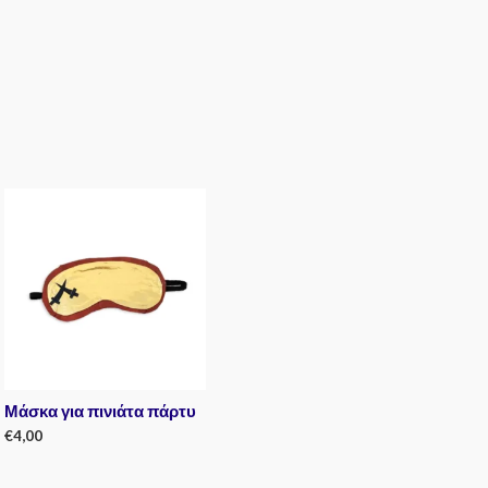
Μάσκα για πινιάτα πάρτυ
€
4,00
Rated