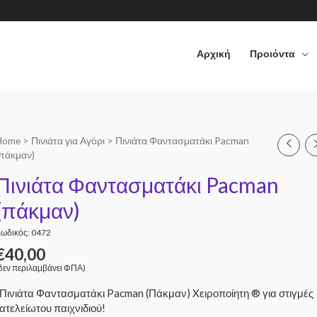
Αρχική
Προιόντα
Home
>
Πινιάτα για Αγόρι
> Πινιάτα Φαντασματάκι Pacman
(πάκμαν)
Πινιάτα Φαντασματάκι Pacman
(πάκμαν)
ωδικός: 0472
€
40,00
δεν περιλαμβάνει ΦΠΑ)
Πινιάτα Φαντασματάκι Pacman (Πάκμαν) Xειροποίητη ® για στιγμές
ατελείωτου παιχνιδιού!