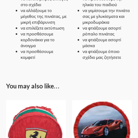
στο σχέδιο
ηλικία του παιδιού
να αλλάξουμε το
να γεμίσουμε την πινιάτα
μέγεθος της πινιάτας, με
σας με γλυκίσματα και
μικρή επιβάρυνση
μικροδωράκια
να επιλέξετε εκτύπωση
να φτιάξουμε ασορτί
να προσθέσουμε
ρόπαλο πινιάτας
κορδονάκια για το
να φτιάξουμε ασορτί
άνοιγμα
μάσκα
να προσθέσουμε
να φτιάξουμε όποιο
κομφετί
σχέδιο μας ζητήσετε
You may also like…