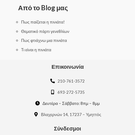
d
0
Από το Blog μας
o
u
t
o
f
Πως παίζεται η πινιάτα!
5
Θεματικό πάρτι γενεθλίων
Πως φτιάχνω μια πινιάτα
Τι είναι η πινιάτα
Επικοινωνία
210-761-3572
693-272-5735
Δευτέρα – Σάββατο: 8πμ – 8μμ
Βλαχερνών 14, 17237 – Υμηττός
Σύνδεσμοι