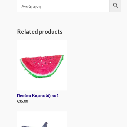
Related products
Πινιάτα Καρπούζι no1
€
35,00
R
a
t
e
d