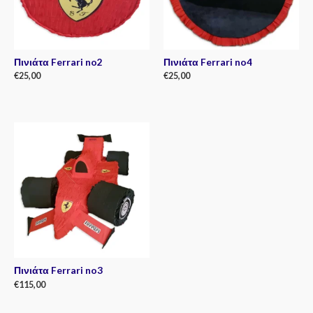
Πινιάτα Ferrari no2
Πινιάτα Ferrari no4
€
25,00
€
25,00
Rated
Rated
0
0
out
out
of
of
5
5
Πινιάτα Ferrari no3
€
115,00
Rated