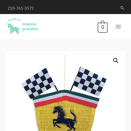
210-761-3572
0