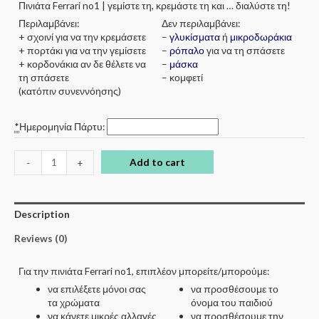
Πινιάτα Ferrari no1 | γεμίστε τη, κρεμάστε τη και … διαλύστε τη!
Περιλαμβάνει:
Δεν περιλαμβάνει:
+ σχοινί για να την κρεμάσετε
–
γλυκίσματα
ή
μικροδωράκια
+ πορτάκι για να την γεμίσετε
–
ρόπαλο
για να τη σπάσετε
+ κορδονάκια αν δε θέλετε να
–
μάσκα
τη σπάσετε
– κομφετί
(κατόπιν συνεννόησης)
*
Ημερομηνία Πάρτυ:
Add to cart
-
+
Description
Reviews (0)
Για την πινιάτα Ferrari no1, επιπλέον μπορείτε/μπορούμε:
να επιλέξετε μόνοι σας
να προσθέσουμε το
τα χρώματα
όνομα του παιδιού
να κάνετε μικρές αλλαγές
να προσθέσουμε την