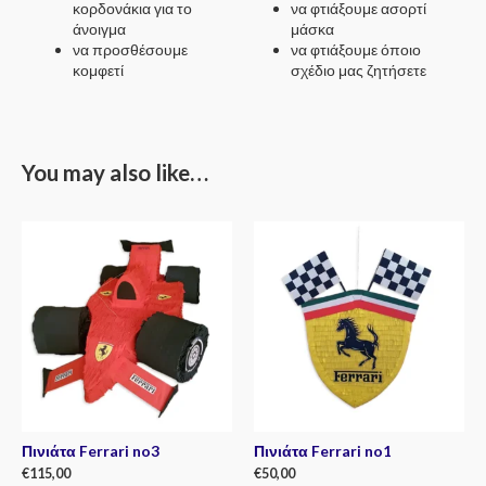
κορδονάκια για το
να φτιάξουμε ασορτί
άνοιγμα
μάσκα
να προσθέσουμε
να φτιάξουμε όποιο
κομφετί
σχέδιο μας ζητήσετε
You may also like…
Πινιάτα Ferrari no3
Πινιάτα Ferrari no1
€
115,00
€
50,00