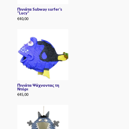
Πινιάτα Subway surfer’s
“Lucy”
€
40,00
R
a
t
e
d
0
o
u
t
o
f
5
Πινιάτα Ψάχνοντας τη
Ντόρι
€
45,00
R
a
t
e
d
0
o
u