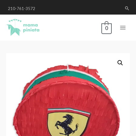
210-761-3572
0