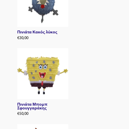
t
o
f
5
Πινιάτα Κακός λύκος
€
30,00
R
a
t
e
d
0
o
u
t
o
f
5
Πινιάτα Μπομπ
Σφουγγαράκης
€
50,00
R
a