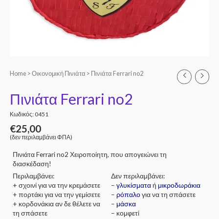
Home
>
Οικονομική Πινιάτα
> Πινιάτα Ferrari no2
Πινιάτα Ferrari no2
Κωδικός: 0451
€
25,00
(δεν περιλαμβάνει ΦΠΑ)
Πινιάτα Ferrari no2 Χειροποίητη, που απογειώνει τη
διασκέδαση!
Περιλαμβάνει:
Δεν περιλαμβάνει:
+ σχοινί για να την κρεμάσετε
–
γλυκίσματα
ή
μικροδωράκια
+ πορτάκι για να την γεμίσετε
–
ρόπαλο
για να τη σπάσετε
+ κορδονάκια αν δε θέλετε να
–
μάσκα
τη σπάσετε
– κομφετί