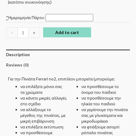
(κατόπιν συνεννόησης)
*
Ημερομηνία Πάρτυ:
Add to cart
-
+
Description
Reviews (0)
Για την Πινιάτα Ferrari no2, επιπλέον μπορείτε/μπορούμε:
να επιλέξετε μόνοι σας
να προσθέσουμε το
τα χρώματα
όνομα του παιδιού
να κάνετε μικρές αλλαγές
να προσθέσουμε την
στο σχέδιο
ηλικία του παιδιού
να αλλάξουμε το
να γεμίσουμε την πινιάτα
μέγεθος της πινιάτας, με
σας με γλυκίσματα και
μικρή επιβάρυνση
μικροδωράκια
να επιλέξετε εκτύπωση
να φτιάξουμε ασορτί
να προσθέσουμε
ρόπαλο πινιάτας