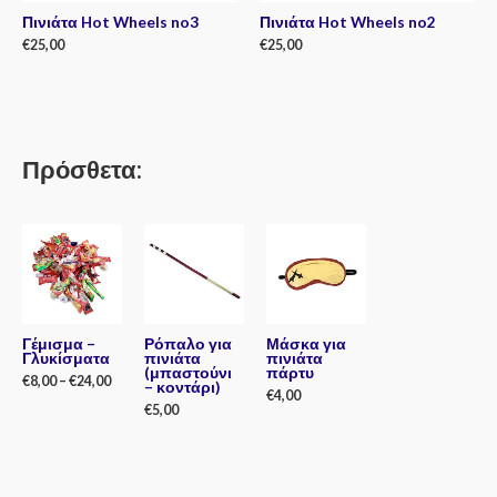
Πινιάτα Hot Wheels no3
Πινιάτα Hot Wheels no2
€
25,00
€
25,00
Rated
Rated
0
0
out
out
of
of
5
5
Πρόσθετα:
Γέμισμα –
Ρόπαλο για
Μάσκα για
Γλυκίσματα
πινιάτα
πινιάτα
(μπαστούνι
πάρτυ
€
8,00
–
€
24,00
– κοντάρι)
€
4,00
€
5,00
Rated
0
Rated
out
0
Rated
of
out
0
5
of
out
5
of