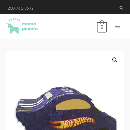
210-761-3572
0