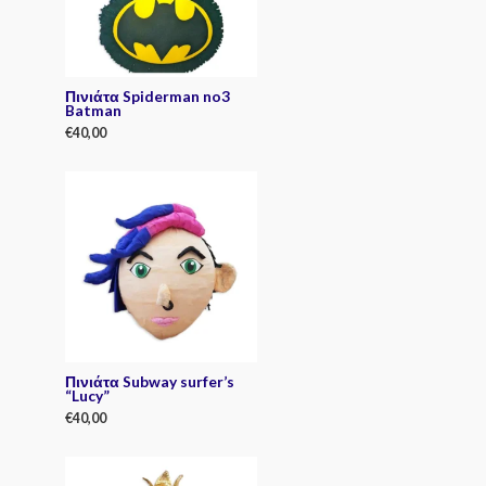
f
5
Πινιάτα Spiderman no3
Batman
€
40,00
R
a
t
e
d
0
o
u
t
o
f
5
Πινιάτα Subway surfer’s
“Lucy”
€
40,00
R
a
t