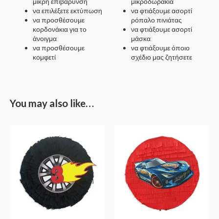
μικρή επιβάρυνση
μικροδωράκια
να επιλέξετε εκτύπωση
να φτιάξουμε ασορτί
να προσθέσουμε
ρόπαλο πινιάτας
κορδονάκια για το
να φτιάξουμε ασορτί
άνοιγμα
μάσκα
να προσθέσουμε
να φτιάξουμε όποιο
κομφετί
σχέδιο μας ζητήσετε
You may also like…