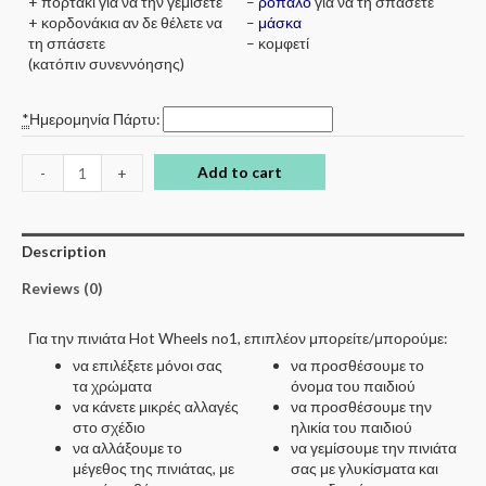
+ πορτάκι για να την γεμίσετε
–
ρόπαλο
για να τη σπάσετε
+ κορδονάκια αν δε θέλετε να
–
μάσκα
τη σπάσετε
– κομφετί
(κατόπιν συνεννόησης)
*
Ημερομηνία Πάρτυ:
Add to cart
-
+
Description
Reviews (0)
Για την πινιάτα Hot Wheels no1, επιπλέον μπορείτε/μπορούμε:
να επιλέξετε μόνοι σας
να προσθέσουμε το
τα χρώματα
όνομα του παιδιού
να κάνετε μικρές αλλαγές
να προσθέσουμε την
στο σχέδιο
ηλικία του παιδιού
να αλλάξουμε το
να γεμίσουμε την πινιάτα
μέγεθος της πινιάτας, με
σας με γλυκίσματα και