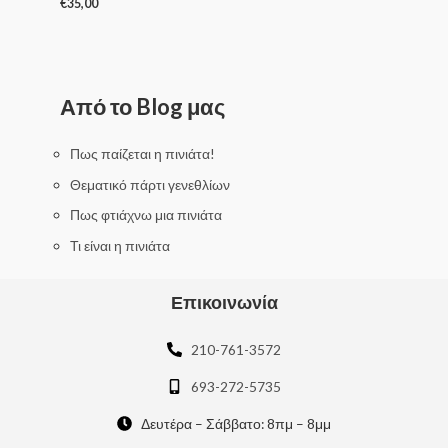
€
35,00
R
a
t
e
d
0
Από το Blog μας
o
u
t
o
f
Πως παίζεται η πινιάτα!
5
Θεματικό πάρτι γενεθλίων
Πως φτιάχνω μια πινιάτα
Τι είναι η πινιάτα
Επικοινωνία
210-761-3572
693-272-5735
Δευτέρα – Σάββατο: 8πμ – 8μμ