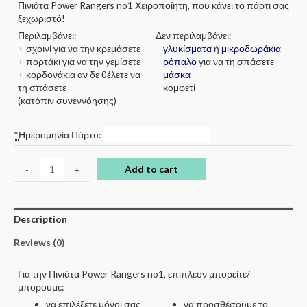
Πινιάτα Power Rangers no1 Χειροποίητη, που κάνει το πάρτι σας
ξεχωριστό!
Περιλαμβάνει:
Δεν περιλαμβάνει:
+ σχοινί για να την κρεμάσετε
–
γλυκίσματα
ή
μικροδωράκια
+ πορτάκι για να την γεμίσετε
–
ρόπαλο
για να τη σπάσετε
+ κορδονάκια αν δε θέλετε να
–
μάσκα
τη σπάσετε
– κομφετί
(κατόπιν συνεννόησης)
*
Ημερομηνία Πάρτυ:
Add to cart
-
+
Description
Reviews (0)
Για την Πινιάτα Power Rangers no1, επιπλέον μπορείτε/
μπορούμε:
να επιλέξετε μόνοι σας
να προσθέσουμε το