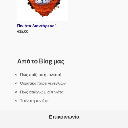
Πινιάτα Λιοντάρι no1
€
35,00
R
a
t
e
d
0
Από το Blog μας
o
u
t
o
f
Πως παίζεται η πινιάτα!
5
Θεματικό πάρτι γενεθλίων
Πως φτιάχνω μια πινιάτα
Τι είναι η πινιάτα
Επικοινωνία