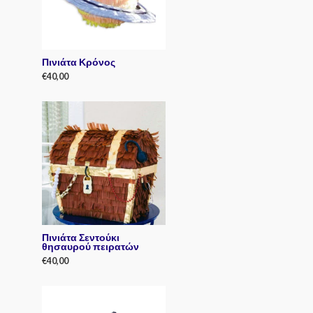
Πινιάτα Κρόνος
€
40,00
R
a
t
e
d
0
o
u
t
o
f
5
Πινιάτα Σεντούκι
θησαυρού πειρατών
€
40,00
R
a
t
e