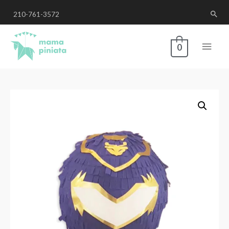
210-761-3572
0