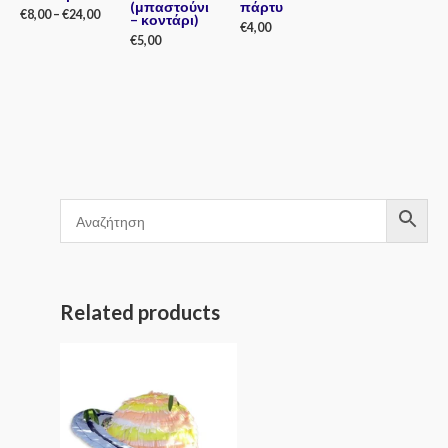
(μπαστούνι
πάρτυ
€
8,00
–
€
24,00
– κοντάρι)
€
4,00
€
5,00
Rated
0
Rated
out
0
Rated
of
out
0
5
of
out
5
of
5
Related products