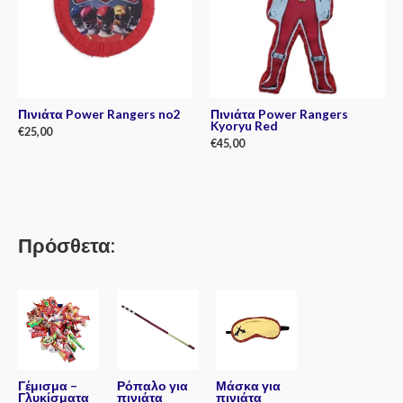
Πινιάτα Power Rangers no2
Πινιάτα Power Rangers
Kyoryu Red
€
25,00
€
45,00
Rated
0
Rated
out
0
of
out
5
of
5
Πρόσθετα:
Γέμισμα –
Ρόπαλο για
Μάσκα για
Γλυκίσματα
πινιάτα
πινιάτα