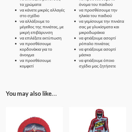
τα χρώματα
όνομα του παιδιού
να κάνετε μικρές αλλαγές
να προσθέσουμε την
στο σχέδιο
ηλικία του παιδιού
να αλλάξουμε το
να γεμίσουμε την πινιάτα
μέγεθος της πινιάτας, με
σας με γλυκίσματα και
μικρή επιβάρυνση
μικροδωράκια
να επιλέξετε εκτύπωση
να φτιάξουμε ασορτί
να προσθέσουμε
ρόπαλο πινιάτας
κορδονάκια για το
να φτιάξουμε ασορτί
άνοιγμα
μάσκα
να προσθέσουμε
να φτιάξουμε όποιο
κομφετί
σχέδιο μας ζητήσετε
You may also like…