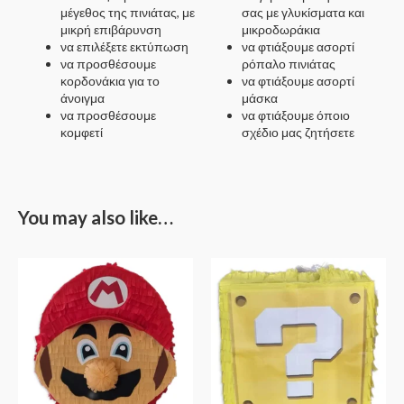
μέγεθος της πινιάτας, με
σας με γλυκίσματα και
μικρή επιβάρυνση
μικροδωράκια
να επιλέξετε εκτύπωση
να φτιάξουμε ασορτί
να προσθέσουμε
ρόπαλο πινιάτας
κορδονάκια για το
να φτιάξουμε ασορτί
άνοιγμα
μάσκα
να προσθέσουμε
να φτιάξουμε όποιο
κομφετί
σχέδιο μας ζητήσετε
You may also like…