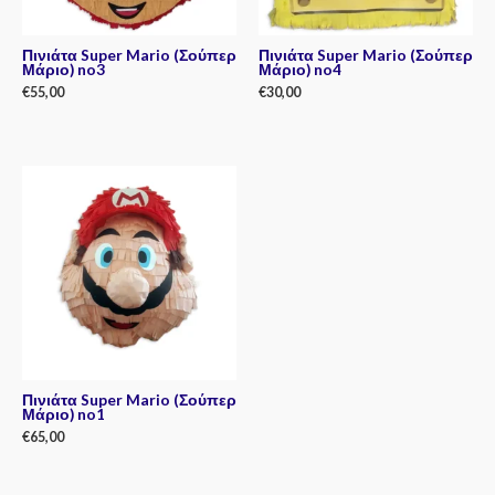
Πινιάτα Super Mario (Σούπερ
Πινιάτα Super Mario (Σούπερ
Μάριο) no3
Μάριο) no4
€
55,00
€
30,00
Rated
Rated
0
0
out
out
of
of
5
5
Πινιάτα Super Mario (Σούπερ
Μάριο) no1
€
65,00
Rated
0