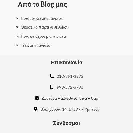
0
Από το Blog μας
o
u
t
o
f
Πως παίζεται η πινιάτα!
5
Θεματικό πάρτι γενεθλίων
Πως φτιάχνω μια πινιάτα
Τι είναι η πινιάτα
Επικοινωνία
210-761-3572
693-272-5735
Δευτέρα – Σάββατο: 8πμ – 8μμ
Βλαχερνών 14, 17237 – Υμηττός
Σύνδεσμοι