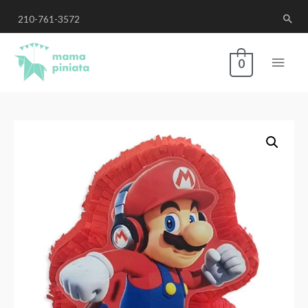
210-761-3572
0