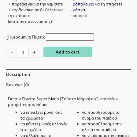
+ πορτάκι για να την γεμίσετε
–
ρόπαλο
για να τη σπάσετε
+ κορδονάκια αν δε θέλετε να
–
μάσκα
τη σπάσετε
– κομφετί
(κατόπιν συνεννόησης)
*
Ημερομηνία Πάρτυ:
Add to cart
-
+
Description
Reviews (0)
Για την Πινιάτα Super Mario (Σούπερ Μάριο) no2, επιπλέον
μπορείτε/μπορούμε:
να επιλέξετε μόνοι σας
να προσθέσουμε το
τα χρώματα
όνομα του παιδιού
να κάνετε μικρές αλλαγές
να προσθέσουμε την
στο σχέδιο
ηλικία του παιδιού
να αλλάξουμε το
να γεμίσουμε την πινιάτα