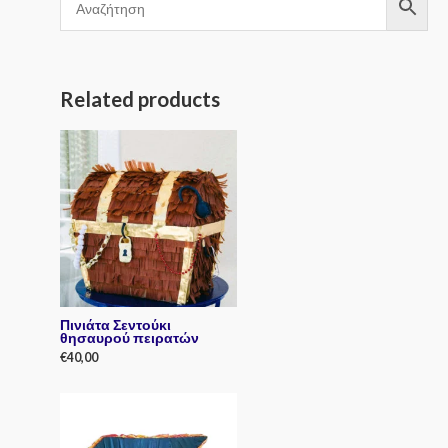
Related products
Πινιάτα Σεντούκι
θησαυρού πειρατών
€
40,00
R
a
t
e
d