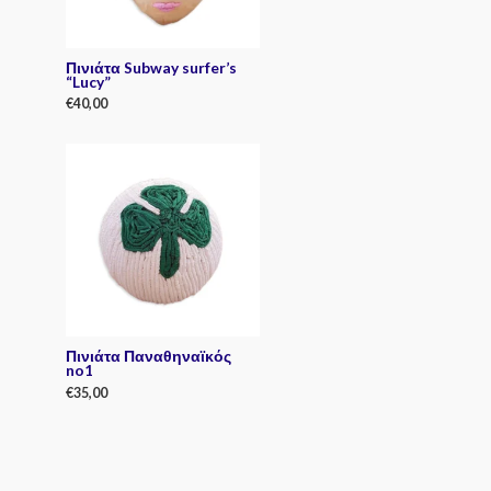
Πινιάτα Subway surfer’s
“Lucy”
€
40,00
R
a
t
e
d
0
o
u
t
o
f
5
Πινιάτα Παναθηναϊκός
no1
€
35,00
R
a
t
e
d