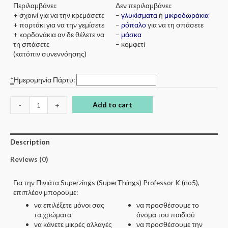
Περιλαμβάνει:
Δεν περιλαμβάνει:
+ σχοινί για να την κρεμάσετε
–
γλυκίσματα
ή
μικροδωράκια
+ πορτάκι για να την γεμίσετε
–
ρόπαλο
για να τη σπάσετε
+ κορδονάκια αν δε θέλετε να
–
μάσκα
τη σπάσετε
– κομφετί
(κατόπιν συνεννόησης)
*
Ημερομηνία Πάρτυ:
Add to cart
-
+
Description
Reviews (0)
Για την Πινιάτα Superzings (SuperThings) Professor K (no5),
επιπλέον μπορούμε:
να επιλέξετε μόνοι σας
να προσθέσουμε το
τα χρώματα
όνομα του παιδιού
να κάνετε μικρές αλλαγές
να προσθέσουμε την