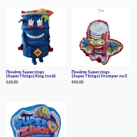
0
0
out
out
of
of
5
5
Πινιάτα Superzings
Πινιάτα Superzings
(SuperThings) King (no6)
(SuperThings) Stomper no3
€
60,00
€
40,00
Rated
Rated
0
0
out
out
of
of
5
5