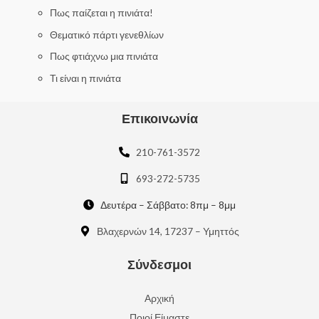
o
f
Πως παίζεται η πινιάτα!
5
Θεματικό πάρτι γενεθλίων
Πως φτιάχνω μια πινιάτα
Τι είναι η πινιάτα
Επικοινωνία
210-761-3572
693-272-5735
Δευτέρα – Σάββατο: 8πμ – 8μμ
Βλαχερνών 14, 17237 – Υμηττός
Σύνδεσμοι
Αρχική
Ποιοί Είμαστε