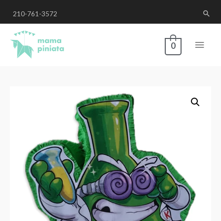
210-761-3572
0