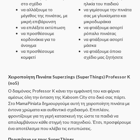
στο σχέδιο
ηλικία του παιδιού
να αλλάξουμε το
να γεμίσουμε την πινιάτα
μέγεθος της πινιάτας, με
σας με γλυκίσματα και
μικρή επιβάρυνση
μικροδωράκια
να επιλέξετε εκτύπωση
να φτιάξουμε ασορτί
να προσθέσουμε
ρόπαλο πινιάτας
κορδονάκια για το
να φτιάξουμε ασορτί
άνοιγμα
μάσκα
να προσθέσουμε
να φτιάξουμε όποιο
κομφετί
σχέδιο μας ζητήσετε
Χειροποίητη Πινιάτα Superzings (SuperThings) Professor K
(no5)
Ο δαιμόνιος Professor K κάνει την εμφάνισή του και φέρνει
αμέσως όλη την ένταση της Kaboom City στο δικό σας πάρτι.
Στο MamaPiniata δημιουργούμε αυτή τη χειροποίητη πινιάτα με
έντονα χρώματα και αυθεντικό σχεδιασμό. Επιπλέον,
φροντίζουμε για τη γερή κατασκευή της ώστε τα παιδιά να
απολαμβάνουν κάθε στιγμή του παιχνιδιού. Έτσι, προσφέρουμε
ένα αποτέλεσμα που κλέβει τις εντυπώσεις.
Περιπέτεια με τους SuperThings