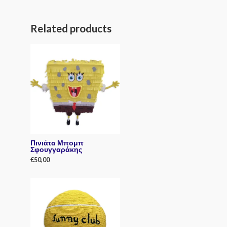
Related products
Πινιάτα Μπομπ
Σφουγγαράκης
€
50,00
R
a
t
e
d
0
o
u
t