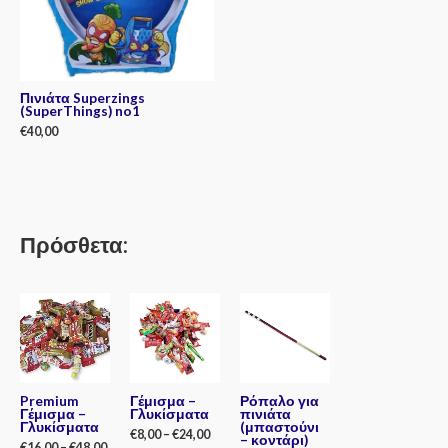
Πινιάτα Superzings
(SuperThings) no1
€
40,00
Rated
0
out
of
5
Πρόσθετα:
Premium
Γέμισμα –
Ρόπαλο για
Γέμισμα –
Γλυκίσματα
πινιάτα
Γλυκίσματα
(μπαστούνι
€
8,00
–
€
24,00
– κοντάρι)
€
16,00
–
€
48,00