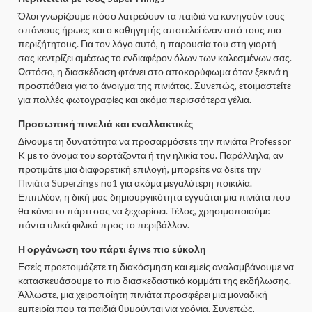
Όλοι γνωρίζουμε πόσο λατρεύουν τα παιδιά να κυνηγούν τους
σπάνιους ήρωες και ο καθηγητής αποτελεί έναν από τους πιο
περιζήτητους. Για τον λόγο αυτό, η παρουσία του στη γιορτή
σας κεντρίζει αμέσως το ενδιαφέρον όλων των καλεσμένων σας.
Ωστόσο, η διασκέδαση φτάνει στο αποκορύφωμα όταν ξεκινά η
προσπάθεια για το άνοιγμα της πινιάτας. Συνεπώς, ετοιμαστείτε
για πολλές φωτογραφίες και ακόμα περισσότερα γέλια.
Προσωπική πινελιά και εναλλακτικές
Δίνουμε τη δυνατότητα να προσαρμόσετε την πινιάτα Professor
K με το όνομα του εορτάζοντα ή την ηλικία του. Παράλληλα, αν
προτιμάτε μια διαφορετική επιλογή, μπορείτε να δείτε την
Πινιάτα Superzings no1
για ακόμα μεγαλύτερη ποικιλία.
Επιπλέον, η δική μας δημιουργικότητα εγγυάται μια πινιάτα που
θα κάνει το πάρτι σας να ξεχωρίσει. Τέλος, χρησιμοποιούμε
πάντα υλικά φιλικά προς το περιβάλλον.
Η οργάνωση του πάρτι έγινε πιο εύκολη
Εσείς προετοιμάζετε τη διακόσμηση και εμείς αναλαμβάνουμε να
κατασκευάσουμε το πιο διασκεδαστικό κομμάτι της εκδήλωσης.
Άλλωστε, μια χειροποίητη πινιάτα προσφέρει μια μοναδική
εμπειρία που τα παιδιά θυμούνται για χρόνια. Συνεπώς,