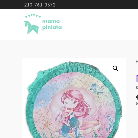
210-761-3572
Κ
(