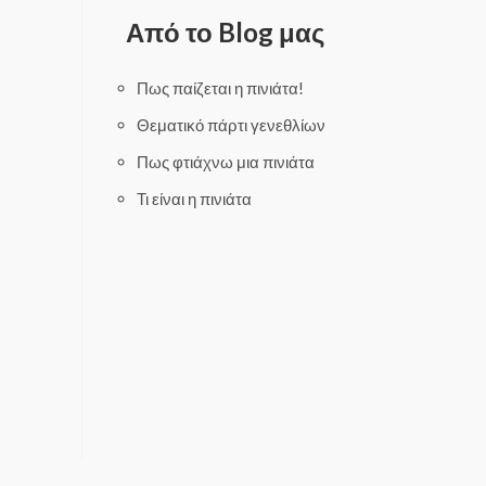
d
d
0
0
Από το Blog μας
o
o
u
u
t
t
o
o
f
f
Πως παίζεται η πινιάτα!
5
5
Θεματικό πάρτι γενεθλίων
Πως φτιάχνω μια πινιάτα
Τι είναι η πινιάτα