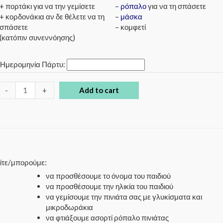
+ πορτάκι για να την γεμίσετε
–
ρόπαλο
για να τη σπάσετε
+ κορδονάκια αν δε θέλετε να τη
–
μάσκα
σπάσετε
– κομφετί
(κατόπιν συνεννόησης)
*
Ημερομηνία Πάρτυ:
-
+
Add to cart
είτε/μπορούμε:
να προσθέσουμε το όνομα του παιδιού
να προσθέσουμε την ηλικία του παιδιού
να γεμίσουμε την πινιάτα σας με γλυκίσματα και
μικροδωράκια
να φτιάξουμε ασορτί ρόπαλο πινιάτας