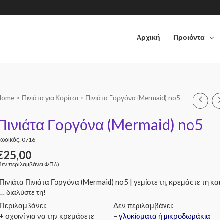
Αρχική
Προιόντα
Home
>
Πινιάτα για Κορίτσι
> Πινιάτα Γοργόνα (Mermaid) no5
Πινιάτα Γοργόνα (Mermaid) no5
ωδικός: 0716
€
25,00
δεν περιλαμβάνει ΦΠΑ)
Πινιάτα Πινιάτα Γοργόνα (Mermaid) no5 | γεμίστε τη, κρεμάστε τη κα
… διαλύστε τη!
Περιλαμβάνει:
Δεν περιλαμβάνει:
+ σχοινί για να την κρεμάσετε
–
γλυκίσματα
ή
μικροδωράκια