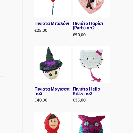
Πινιάτα Μπαλόνι
Πινιάτα Παρίσι
(Paris) no2
€
25,00
€
50,00
R
a
R
t
a
e
t
d
e
0
d
o
0
u
o
t
u
o
t
f
o
5
f
5
Πινιάτα Μάγισσα
Πινιάτα Hello
no3
Kitty no2
€
40,00
€
35,00
R
R
a
a
t
t
e
e
d
d
0
0