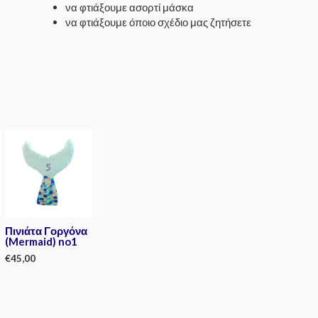
να φτιάξουμε ασορτί μάσκα
να φτιάξουμε όποιο σχέδιο μας ζητήσετε
Πινιάτα Γοργόνα
(Mermaid) no1
€
45,00
Rated
0
out
of