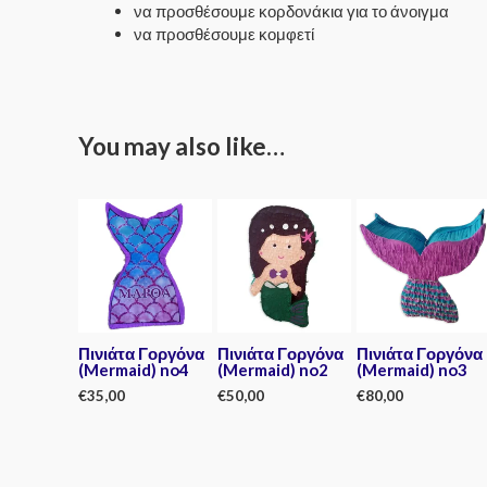
να προσθέσουμε κορδονάκια για το άνοιγμα
να προσθέσουμε κομφετί
You may also like…
Πινιάτα Γοργόνα
Πινιάτα Γοργόνα
Πινιάτα Γοργόνα
(Mermaid) no4
(Mermaid) no2
(Mermaid) no3
€
35,00
€
50,00
€
80,00
Rated
Rated
Rated
0
0
0
out
out
out
of
of
of