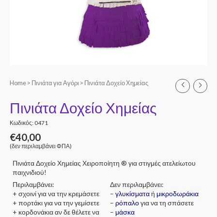
Home
>
Πινιάτα για Αγόρι
> Πινιάτα Δοχείο Χημείας
Πινιάτα Δοχείο Χημείας
Κωδικός: 0471
€
40,00
(δεν περιλαμβάνει ΦΠΑ)
Πινιάτα Δοχείο Χημείας Χειροποίητη ® για στιγμές ατελείωτου
παιχνιδιού!
Περιλαμβάνει:
Δεν περιλαμβάνει:
+ σχοινί για να την κρεμάσετε
–
γλυκίσματα
ή
μικροδωράκια
+ πορτάκι για να την γεμίσετε
–
ρόπαλο
για να τη σπάσετε
+ κορδονάκια αν δε θέλετε να
–
μάσκα