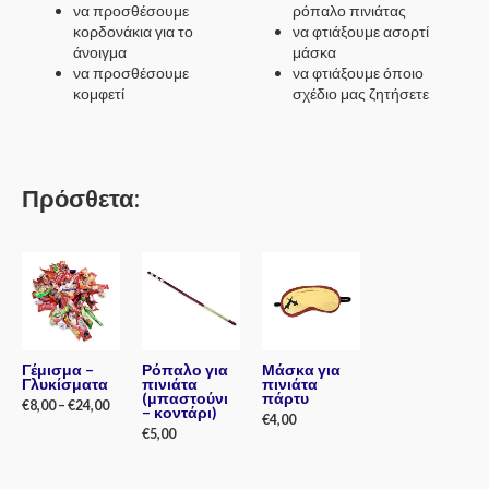
να προσθέσουμε
ρόπαλο πινιάτας
κορδονάκια για το
να φτιάξουμε ασορτί
άνοιγμα
μάσκα
να προσθέσουμε
να φτιάξουμε όποιο
κομφετί
σχέδιο μας ζητήσετε
Πρόσθετα:
Γέμισμα –
Ρόπαλο για
Μάσκα για
Γλυκίσματα
πινιάτα
πινιάτα
(μπαστούνι
πάρτυ
€
8,00
–
€
24,00
– κοντάρι)
€
4,00
€
5,00
Rated
0
Rated
out
0
Rated
of
out
0