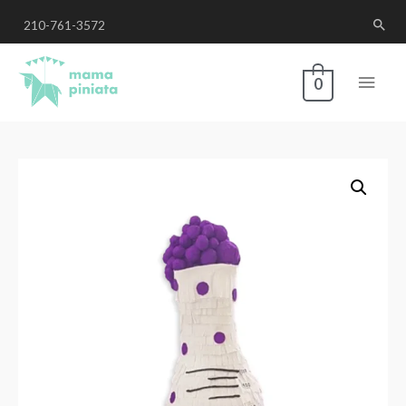
210-761-3572
0