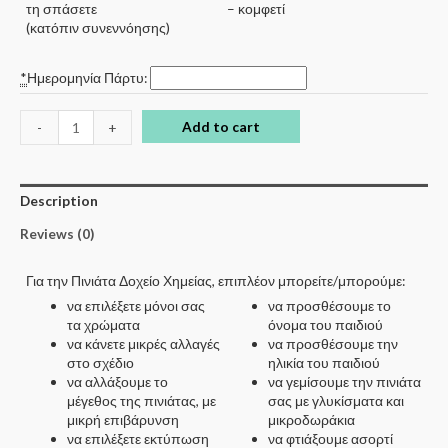
τη σπάσετε
– κομφετί
(κατόπιν συνεννόησης)
*
Ημερομηνία Πάρτυ:
Add to cart
-
+
Description
Reviews (0)
Για την Πινιάτα Δοχείο Χημείας, επιπλέον μπορείτε/μπορούμε:
να επιλέξετε μόνοι σας
να προσθέσουμε το
τα χρώματα
όνομα του παιδιού
να κάνετε μικρές αλλαγές
να προσθέσουμε την
στο σχέδιο
ηλικία του παιδιού
να αλλάξουμε το
να γεμίσουμε την πινιάτα
μέγεθος της πινιάτας, με
σας με γλυκίσματα και
μικρή επιβάρυνση
μικροδωράκια
να επιλέξετε εκτύπωση
να φτιάξουμε ασορτί