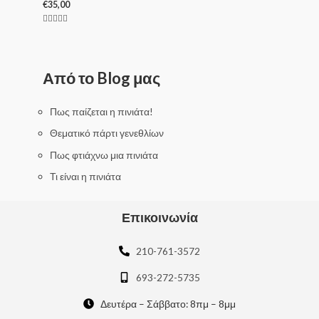
€
35,00
Rated
5.00
out of 5
Από το Blog μας
Πως παίζεται η πινιάτα!
Θεματικό πάρτι γενεθλίων
Πως φτιάχνω μια πινιάτα
Τι είναι η πινιάτα
Επικοινωνία
210-761-3572
693-272-5735
Δευτέρα – Σάββατο: 8πμ – 8μμ