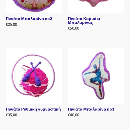
Πινιάτα Μπαλαρίνα no3
Πινιάτα Κορμάκι
Μπαλαρίνας
€
25,00
€
50,00
Rated
0
Rated
out
0
of
out
5
of
5
Πινιάτα Ρυθμική γυμναστική
Πινιάτα Μπαλαρίνα no1
€
35,00
€
40,00
Rated
Rated
0
0