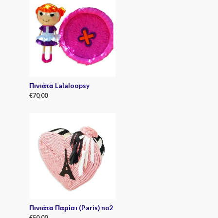
Πινιάτα Lalaloopsy
€
70,00
R
a
t
e
d
0
o
u
t
o
f
5
Πινιάτα Παρίσι (Paris) no2
€
50,00