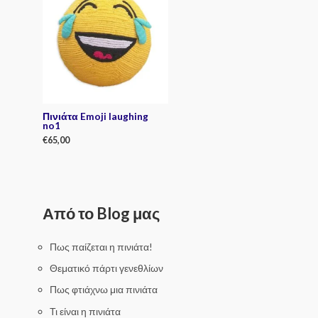
e
d
0
o
u
t
o
f
5
Πινιάτα Emoji laughing
no1
€
65,00
R
a
t
e
d
0
Από το Blog μας
o
u
t
o
f
Πως παίζεται η πινιάτα!
5
Θεματικό πάρτι γενεθλίων
Πως φτιάχνω μια πινιάτα
Τι είναι η πινιάτα