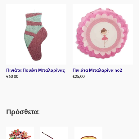
out
out
of
of
5
5
Πινιάτα Πουέντ Μπαλαρίνας
Πινιάτα Μπαλαρίνα no2
€
60,00
€
25,00
Rated
Rated
0
0
out
out
of
of
5
5
Πρόσθετα: