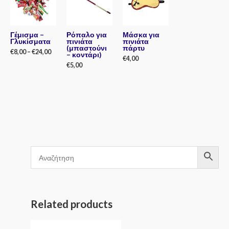
Γέμισμα –
Ρόπαλο για
Μάσκα για
Γλυκίσματα
πινιάτα
πινιάτα
(μπαστούνι
πάρτυ
€
8,00
–
€
24,00
– κοντάρι)
€
4,00
€
5,00
Rated
0
Rated
out
0
Rated
of
out
0
5
of
out
5
of
5
Related products