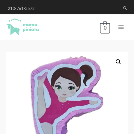
210-761-3572
0