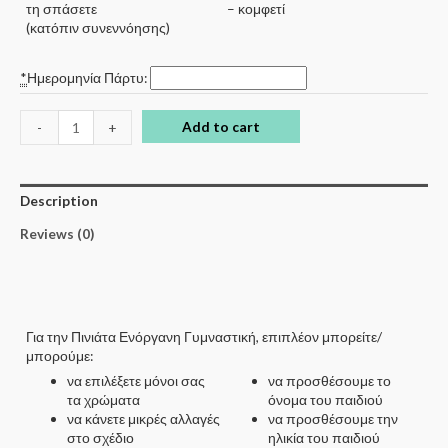
τη σπάσετε
– κομφετί
(κατόπιν συνεννόησης)
*
Ημερομηνία Πάρτυ:
Add to cart
-
+
Description
Reviews (0)
Για την Πινιάτα Ενόργανη Γυμναστική, επιπλέον μπορείτε/
μπορούμε:
να επιλέξετε μόνοι σας
να προσθέσουμε το
τα χρώματα
όνομα του παιδιού
να κάνετε μικρές αλλαγές
να προσθέσουμε την
στο σχέδιο
ηλικία του παιδιού