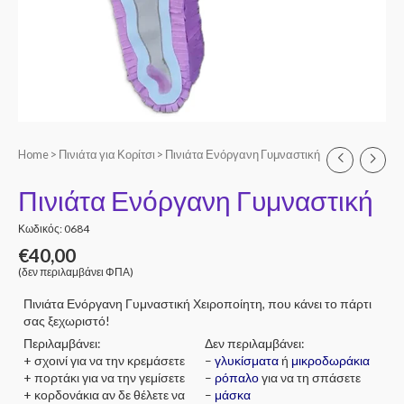
Home
>
Πινιάτα για Κορίτσι
> Πινιάτα Ενόργανη Γυμναστική
Πινιάτα Ενόργανη Γυμναστική
Κωδικός: 0684
€
40,00
(δεν περιλαμβάνει ΦΠΑ)
Πινιάτα Ενόργανη Γυμναστική Χειροποίητη, που κάνει το πάρτι
σας ξεχωριστό!
Περιλαμβάνει:
Δεν περιλαμβάνει:
+ σχοινί για να την κρεμάσετε
–
γλυκίσματα
ή
μικροδωράκια
+ πορτάκι για να την γεμίσετε
–
ρόπαλο
για να τη σπάσετε
+ κορδονάκια αν δε θέλετε να
–
μάσκα