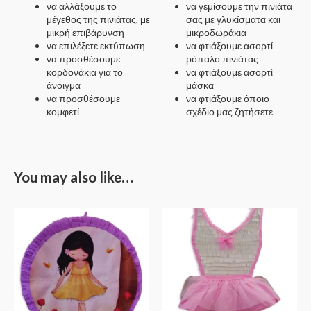
να αλλάξουμε το
να γεμίσουμε την πινιάτα
μέγεθος της πινιάτας, με
σας με γλυκίσματα και
μικρή επιβάρυνση
μικροδωράκια
να επιλέξετε εκτύπωση
να φτιάξουμε ασορτί
να προσθέσουμε
ρόπαλο πινιάτας
κορδονάκια για το
να φτιάξουμε ασορτί
άνοιγμα
μάσκα
να προσθέσουμε
να φτιάξουμε όποιο
κομφετί
σχέδιο μας ζητήσετε
You may also like…