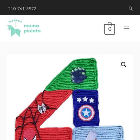
210-761-3572
0