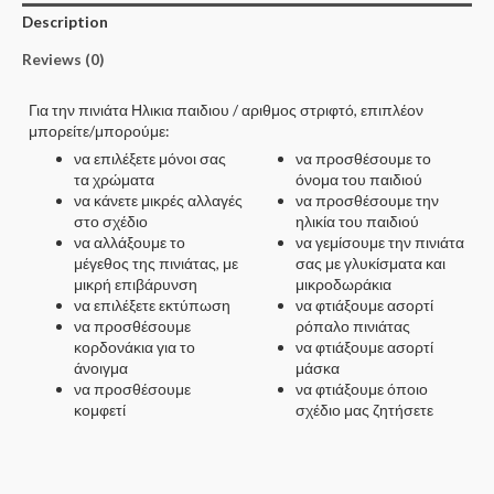
Description
Reviews (0)
Για την πινιάτα Ηλικια παιδιου / αριθμος στριφτό, επιπλέον
μπορείτε/μπορούμε:
να επιλέξετε μόνοι σας
να προσθέσουμε το
τα χρώματα
όνομα του παιδιού
να κάνετε μικρές αλλαγές
να προσθέσουμε την
στο σχέδιο
ηλικία του παιδιού
να αλλάξουμε το
να γεμίσουμε την πινιάτα
μέγεθος της πινιάτας, με
σας με γλυκίσματα και
μικρή επιβάρυνση
μικροδωράκια
να επιλέξετε εκτύπωση
να φτιάξουμε ασορτί
να προσθέσουμε
ρόπαλο πινιάτας
κορδονάκια για το
να φτιάξουμε ασορτί
άνοιγμα
μάσκα
να προσθέσουμε
να φτιάξουμε όποιο
κομφετί
σχέδιο μας ζητήσετε