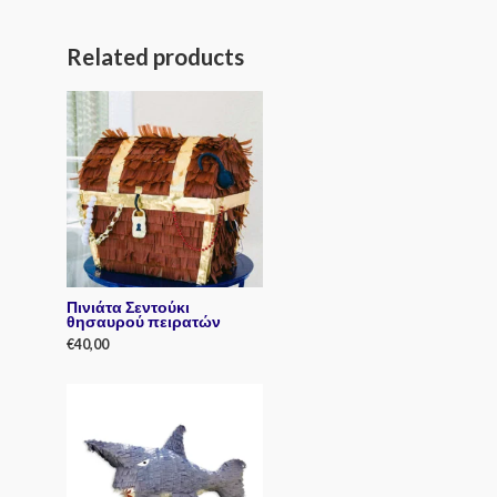
Related products
Πινιάτα Σεντούκι
θησαυρού πειρατών
€
40,00
R
a
t
e
d
0
o
u
t
o