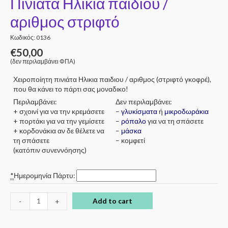
Πινιάτα Ηλικια παιδιου /
αριθμος στριφτό
Κωδικός: 0136
€
50,00
(δεν περιλαμβάνει ΦΠΑ)
Χειροποίητη πινιάτα Ηλικια παιδιου / αριθμος (στριφτό γκοφρέ),
που θα κάνει το πάρτι σας μοναδικο!
Περιλαμβάνει:
Δεν περιλαμβάνει:
+ σχοινί για να την κρεμάσετε
–
γλυκίσματα
ή
μικροδωράκια
+ πορτάκι για να την γεμίσετε
–
ρόπαλο
για να τη σπάσετε
+ κορδονάκια αν δε θέλετε να
–
μάσκα
τη σπάσετε
– κομφετί
(κατόπιν συνεννόησης)
*
Ημερομηνία Πάρτυ:
Add to cart
-
+