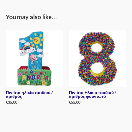
You may also like…
Πινιάτα ηλικία παιδιού /
Πινιάτα Ηλικία παιδιού /
αριθμός
αριθμός φουντωτό
€
35,00
€
55,00
Rated
Rated
0
0
out
out
of
of
5
5