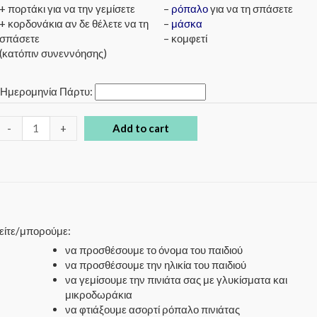
+ πορτάκι για να την γεμίσετε
–
ρόπαλο
για να τη σπάσετε
+ κορδονάκια αν δε θέλετε να τη
–
μάσκα
σπάσετε
– κομφετί
(κατόπιν συνεννόησης)
*
Ημερομηνία Πάρτυ:
-
+
Add to cart
ρείτε/μπορούμε:
να προσθέσουμε το όνομα του παιδιού
να προσθέσουμε την ηλικία του παιδιού
να γεμίσουμε την πινιάτα σας με γλυκίσματα και
μικροδωράκια
να φτιάξουμε ασορτί ρόπαλο πινιάτας