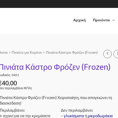
Αρχική
Προιόντα
Home
>
Πινιάτα για Κορίτσι
> Πινιάτα Κάστρο Φρόζεν (Frozen)
Πινιάτα Κάστρο Φρόζεν (Frozen)
ωδικός: 0431
€
40,00
δεν περιλαμβάνει ΦΠΑ)
Πινιάτα Κάστρο Φρόζεν (Frozen) Χειροποίητη, που απογειώνει τη
διασκέδαση!
Περιλαμβάνει:
Δεν περιλαμβάνει:
+ σχοινί για να την κρεμάσετε
–
γλυκίσματα
ή
μικροδωράκια