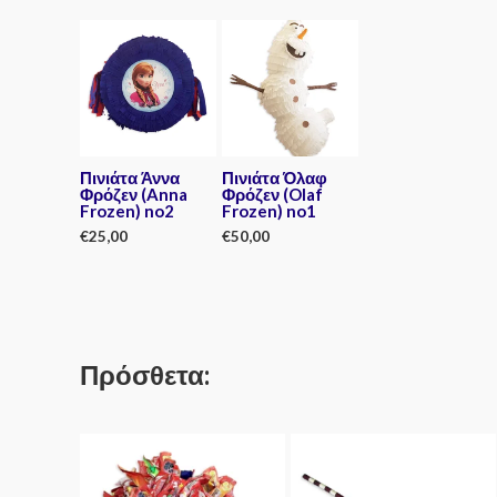
of
out
out
5
of
of
5
5
Πινιάτα Άννα
Πινιάτα Όλαφ
Φρόζεν (Anna
Φρόζεν (Olaf
Frozen) no2
Frozen) no1
€
25,00
€
50,00
Rated
Rated
0
0
out
out
of
of
5
5
Πρόσθετα: