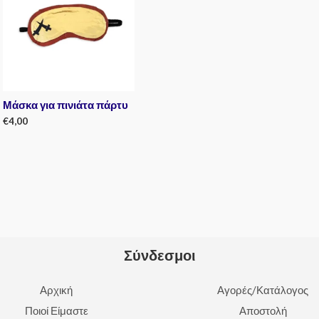
Μάσκα για πινιάτα πάρτυ
€
4,00
Rated
0
out
of
5
Σύνδεσμοι
Αρχική
Αγορές/Κατάλογος
Ποιοί Είμαστε
Αποστολή