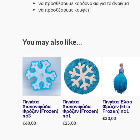
να προσθέσουμε κορδονάκια για το άνοιγμα
να προσθέσουμε κομφετί
You may also like…
Πινιάτα
Πινιάτα
Πινιάτα Έλσα
Χιονονιφάδα
Χιονονιφάδα
Φρόζεν (Elsa
Φρόζεν (Frozen)
Φρόζεν (Frozen)
Frozen) no1
no3
no1
€
30,00
€
60,00
€
25,00
Rated
0
Rated
Rated
out
0
0