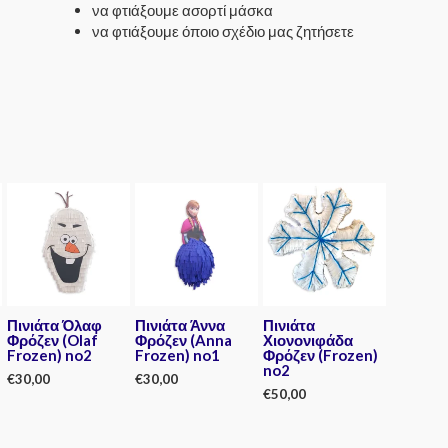
να φτιάξουμε ασορτί μάσκα
να φτιάξουμε όποιο σχέδιο μας ζητήσετε
Πινιάτα Όλαφ
Πινιάτα Άννα
Πινιάτα
Φρόζεν (Olaf
Φρόζεν (Anna
Χιονονιφάδα
Frozen) no2
Frozen) no1
Φρόζεν (Frozen)
no2
€
30,00
€
30,00
€
50,00
Rated
Rated
0
0
Rated
out
out
0