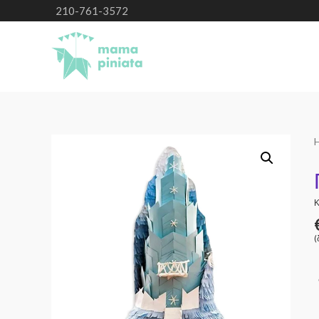
210-761-3572
Κ
(