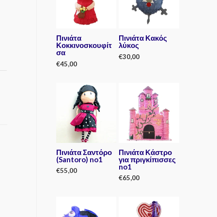
Πινιάτα
Πινιάτα Κακός
Κοκκινοσκουφίτ
λύκος
σα
€
30,00
€
45,00
R
a
R
t
a
e
t
d
e
0
d
o
0
u
o
t
u
o
t
f
o
5
f
5
Πινιάτα Σαντόρο
Πινιάτα Κάστρο
(Santoro) no1
για πριγκίπισσες
no1
€
55,00
€
65,00
R
a
R
t
a
e
t
d
e