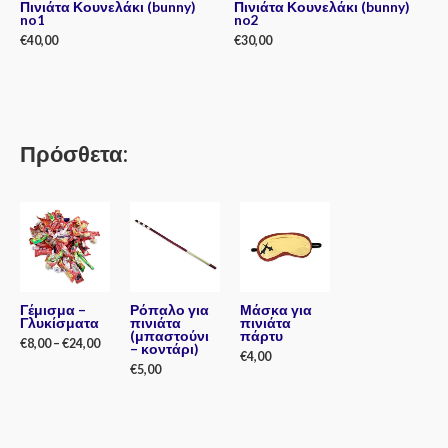
Πινιάτα Κουνελάκι (bunny)
Πινιάτα Κουνελάκι (bunny)
no1
no2
€
40,00
€
30,00
Rated
Rated
0
0
out
out
of
of
5
5
Πρόσθετα:
Γέμισμα –
Ρόπαλο για
Μάσκα για
Γλυκίσματα
πινιάτα
πινιάτα
(μπαστούνι
πάρτυ
€
8,00
–
€
24,00
– κοντάρι)
€
4,00
€
5,00
Rated
0
Rated
out
0
Rated
of
out
0
5
of
out
5
of