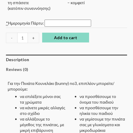
τη σπάσετε
– κομφετί
(κατόπιν συνεννόησης)
*
Ημερομηνία Πάρτυ:
Add to cart
-
+
Description
Reviews (0)
Για την Πινιάτα Κουνελάκι (bunny) no3, επιπλέον μπορείτε/
μπορούμε:
να επιλέξετε μόνοι σας
να προσθέσουμε το
τα χρώματα
όνομα του παιδιού
να κάνετε μικρές αλλαγές
να προσθέσουμε την
στο σχέδιο
ηλικία του παιδιού
να αλλάξουμε το
να γεμίσουμε την πινιάτα
μέγεθος της πινιάτας, με
σας με γλυκίσματα και
μικρή επιβάρυνση
μικροδωράκια