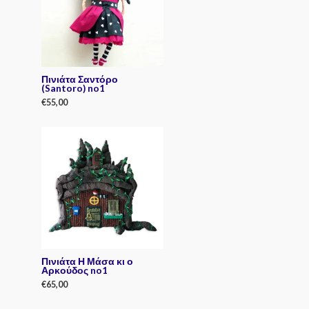
t
o
f
5
Πινιάτα Σαντόρο
(Santoro) no1
€
55,00
R
a
t
e
d
0
o
u
t
o
f
5
Πινιάτα Η Μάσα κι ο
Αρκούδος no1
€
65,00