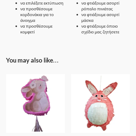
να επιλέξετε εκτύπωση
να φτιάξουμε ασορτί
να προσθέσουμε
ρόπαλο πινιάτας
κορδονάκια για το
να φτιάξουμε ασορτί
άνοιγμα
μάσκα
να προσθέσουμε
να φτιάξουμε όποιο
κομφετί
σχέδιο μας ζητήσετε
You may also like…