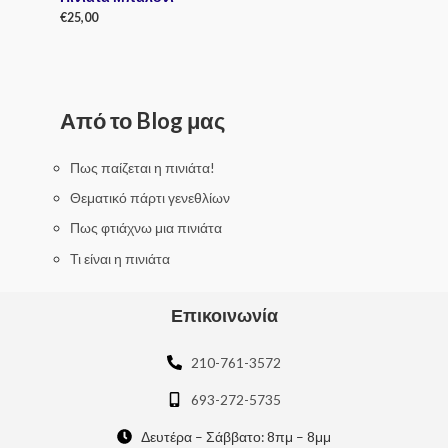
€
25,00
R
a
t
e
d
0
Από το Blog μας
o
u
t
o
f
Πως παίζεται η πινιάτα!
5
Θεματικό πάρτι γενεθλίων
Πως φτιάχνω μια πινιάτα
Τι είναι η πινιάτα
Επικοινωνία
210-761-3572
693-272-5735
Δευτέρα – Σάββατο: 8πμ – 8μμ