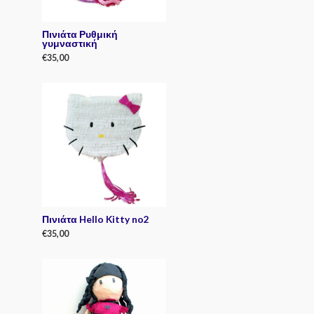
Πινιάτα Ρυθμική
γυμναστική
€
35,00
R
a
t
e
d
0
o
u
t
o
f
5
Πινιάτα Hello Kitty no2
€
35,00
R
a
t
e
d
0
o
u