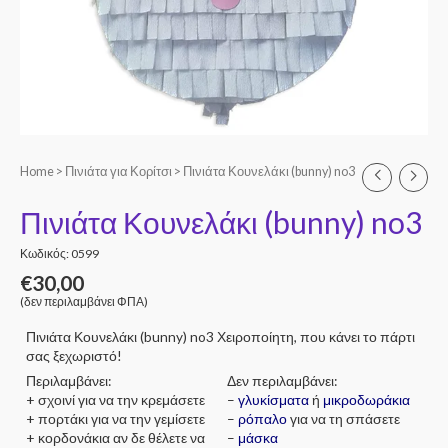
Home
>
Πινιάτα για Κορίτσι
> Πινιάτα Κουνελάκι (bunny) no3
Πινιάτα Κουνελάκι (bunny) no3
Κωδικός: 0599
€
30,00
(δεν περιλαμβάνει ΦΠΑ)
Πινιάτα Κουνελάκι (bunny) no3 Χειροποίητη, που κάνει το πάρτι
σας ξεχωριστό!
Περιλαμβάνει:
Δεν περιλαμβάνει:
+ σχοινί για να την κρεμάσετε
–
γλυκίσματα
ή
μικροδωράκια
+ πορτάκι για να την γεμίσετε
–
ρόπαλο
για να τη σπάσετε
+ κορδονάκια αν δε θέλετε να
–
μάσκα