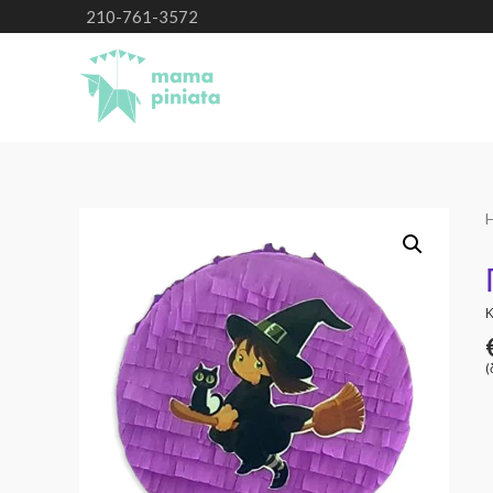
210-761-3572
Κ
(