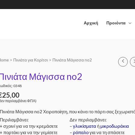
Αρχική
Προιόντα
Home
>
Πινιάτα για Κορίτσι
> Πινιάτα Μάγισσα no2
Πινιάτα Μάγισσα no2
ωδικός: 0348
€
25,00
δεν περιλαμβάνει ΦΠΑ)
Πινιάτα Μάγισσα no2 Χειροποίητη, που κάνει το πάρτι σας ξεχωριστ
Περιλαμβάνει:
Δεν περιλαμβάνει:
+ σχοινί για να την κρεμάσετε
–
γλυκίσματα
ή
μικροδωράκια
+ πορτάκι για να την γεμίσετε
–
ρόπαλο
για να τη σπάσετε