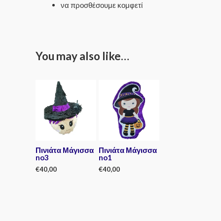
να προσθέσουμε κομφετί
You may also like…
Πινιάτα Μάγισσα
Πινιάτα Μάγισσα
no3
no1
€
40,00
€
40,00
Rated
Rated
0
0
out
out
of
of
5
5