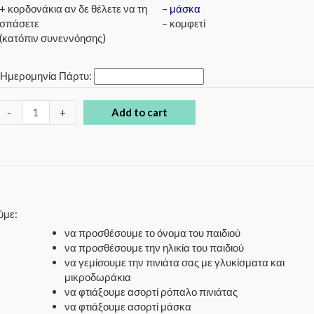
+ κορδονάκια αν δε θέλετε να τη
–
μάσκα
σπάσετε
– κομφετί
(κατόπιν συνεννόησης)
*
Ημερομηνία Πάρτυ:
-
+
Add to cart
ύμε:
να προσθέσουμε το όνομα του παιδιού
να προσθέσουμε την ηλικία του παιδιού
να γεμίσουμε την πινιάτα σας με γλυκίσματα και
μικροδωράκια
να φτιάξουμε ασορτί ρόπαλο πινιάτας
να φτιάξουμε ασορτί μάσκα