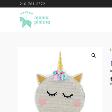
210-761-3572
Κ
(