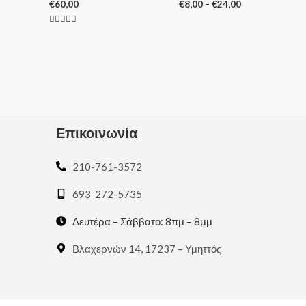
€
60,00
€
8,00
–
€
24,00
Rated
Rated
5.00
0
out of 5
out
of
5
Επικοινωνία
210-761-3572
693-272-5735
Δευτέρα – Σάββατο: 8πμ – 8μμ
Βλαχερνών 14, 17237 – Υμηττός