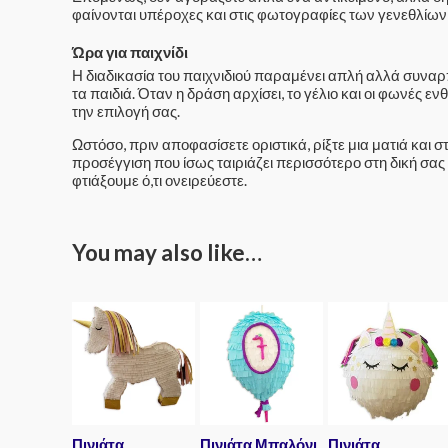
φαίνονται υπέροχες και στις φωτογραφίες των γενεθλίων
Ώρα για παιχνίδι
Η διαδικασία του παιχνιδιού παραμένει απλή αλλά συναρπ
τα παιδιά. Όταν η δράση αρχίσει, το γέλιο και οι φωνές
την επιλογή σας.
Ωστόσο, πριν αποφασίσετε οριστικά, ρίξτε μια ματιά και σ
προσέγγιση που ίσως ταιριάζει περισσότερο στη δική σας 
φτιάξουμε ό,τι ονειρεύεστε.
You may also like…
Πινιάτα
Πινιάτα Μπαλόνι
Πινιάτα