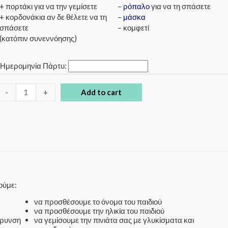
+ πορτάκι για να την γεμίσετε
–
ρόπαλο
για να τη σπάσετε
+ κορδονάκια αν δε θέλετε να τη
–
μάσκα
σπάσετε
– κομφετί
(κατόπιν συνεννόησης)
*
Ημερομηνία Πάρτυ:
-
+
Add to cart
ούμε:
να προσθέσουμε το όνομα του παιδιού
να προσθέσουμε την ηλικία του παιδιού
άρυνση
να γεμίσουμε την πινιάτα σας με γλυκίσματα και