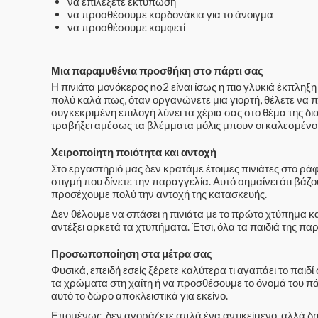
να επιλέξετε εκτύπωση
να προσθέσουμε κορδονάκια για το άνοιγμα
να προσθέσουμε κομφετί
Μια παραμυθένια προσθήκη στο πάρτι σας
Η πινιάτα μονόκερος no2 είναι ίσως η πιο γλυκιά έκπληξη
πολύ καλά πως, όταν οργανώνετε μια γιορτή, θέλετε να π
συγκεκριμένη επιλογή λύνει τα χέρια σας στο θέμα της δ
τραβήξει αμέσως τα βλέμματα μόλις μπουν οι καλεσμένο
Χειροποίητη ποιότητα και αντοχή
Στο εργαστήριό μας δεν κρατάμε έτοιμες πινιάτες στο ράφ
στιγμή που δίνετε την παραγγελία. Αυτό σημαίνει ότι βά
προσέχουμε πολύ την αντοχή της κατασκευής.
Δεν θέλουμε να σπάσει η πινιάτα με το πρώτο χτύπημα και
αντέξει αρκετά τα χτυπήματα. Έτσι, όλα τα παιδιά της π
Προσωποποίηση στα μέτρα σας
Φυσικά, επειδή εσείς ξέρετε καλύτερα τι αγαπάει το παιδ
τα χρώματα στη χαίτη ή να προσθέσουμε το όνομά του πάνω
αυτό το δώρο αποκλειστικά για εκείνο.
Επομένως, δεν αγοράζετε απλά ένα αντικείμενο, αλλά δη