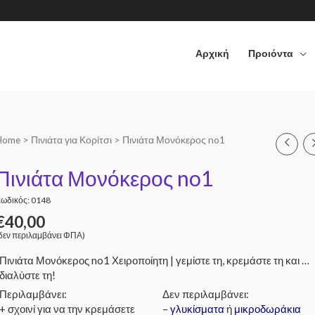
Αρχική
Προιόντα
Home
>
Πινιάτα για Κορίτσι
> Πινιάτα Μονόκερος no1
Πινιάτα Μονόκερος no1
ωδικός: 0148
€
40,00
δεν περιλαμβάνει ΦΠΑ)
Πινιάτα Μονόκερος no1 Χειροποίητη | γεμίστε τη, κρεμάστε τη και …
διαλύστε τη!
Περιλαμβάνει:
Δεν περιλαμβάνει:
+ σχοινί για να την κρεμάσετε
–
γλυκίσματα
ή
μικροδωράκια