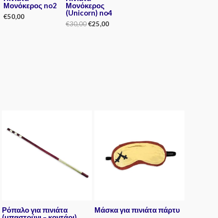
Μονόκερος no2
Μονόκερος
(Unicorn) no4
€
50,00
€
30,00
€
25,00
Rated
0
Rated
out
0
of
out
5
of
5
Ρόπαλο για πινιάτα
Μάσκα για πινιάτα πάρτυ
(μπαστούνι – κοντάρι)