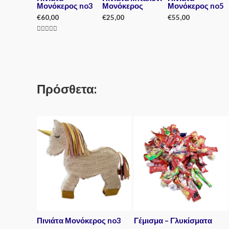
Μονόκερος no3
Μονόκερος
Μονόκερος no5
€
60,00
€
25,00
€
55,00
Rated
Rated
Rated
5.00
0
0
out of 5
out
out
of
of
5
5
Πρόσθετα:
Πινιάτα Μονόκερος no3
Γέμισμα – Γλυκίσματα