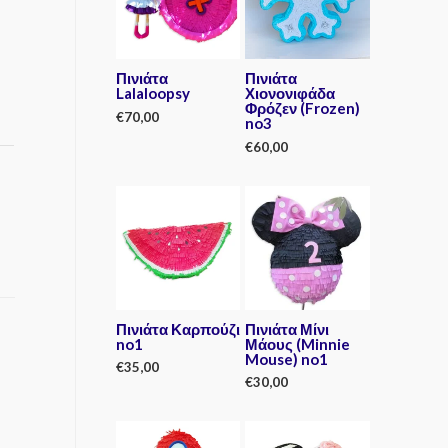
Πινιάτα
Πινιάτα
Lalaloopsy
Χιονονιφάδα
Φρόζεν (Frozen)
€
70,00
no3
€
60,00
R
a
t
R
e
a
d
t
0
e
o
d
u
0
t
o
o
u
f
t
5
o
f
5
Πινιάτα Καρπούζι
Πινιάτα Μίνι
no1
Μάους (Minnie
Mouse) no1
€
35,00
€
30,00
R
a
R
t
a
e
t