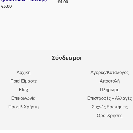
€
4,00
€
5,00
Rated
0
Rated
out
0
of
out
5
of
5
Σύνδεσμοι
Αρχική
Αγορές/Κατάλογος
Ποιοί Είμαστε
Αποστολή
Blog
Πληρωμή
Επικοινωνία
Επιστροφές – Αλλαγές
Προφίλ Χρήστη
Συχνές Ερωτήσεις
Όροι Χρήσης