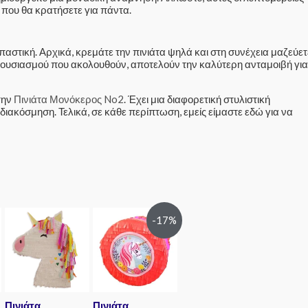
 που θα κρατήσετε για πάντα.
αστική. Αρχικά, κρεμάτε την πινιάτα ψηλά και στη συνέχεια μαζεύετ
 ενθουσιασμού που ακολουθούν, αποτελούν την καλύτερη ανταμοιβή για
την
Πινιάτα Μονόκερος No2
. Έχει μια διαφορετική στυλιστική
διακόσμηση. Τελικά, σε κάθε περίπτωση, εμείς είμαστε εδώ για να
-17%
Πινιάτα
Πινιάτα