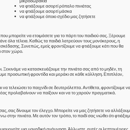
μικροδωράκια
να φτιάξουμε ασορτί ρόπαλο πινιάτας
να φτιάξουμε ασορτί μάσκα
να φτιάξουμε όποιο σχέδιο μας ζητήσετε
 που μπορείτε να ετοιμάσετε για το πάρτι του παιδιού σας. Ξέρουμε
άνε όλα τέλεια. Καθώς τα παιδιά λατρεύουν τους μονόκερους, η
ιασκέδασης. Συνεπώς, εμείς φροντίζουμε να φτιάξουμε κάτι που θα
ι στον χώρο.
ι. Ξεκινάμε να κατασκευάζουμε την πινιάτα σας από το μηδέν, τη
ζουμε προσωπική φροντίδα και μεράκι σε κάθε κόλληση. Επιπλέον,
 να τελειώσει το παιχνίδι σε δευτερόλεπτα. Αντίθετα, φροντίζουμε ν
αρέας προλαβαίνουν να παίξουν και να το χαρούν πραγματικά.
ί σας, σας δίνουμε τον έλεγχο. Μπορείτε να μας ζητήσετε να αλλάξου
 στην πινιάτα. Με αυτόν τον τρόπο, το παιδί σας νιώθει ότι φτιάξα
μιουργείτε μια μοναδική ανάμνηση. Άλλωστε, αυτές οι λεπτομέρειες