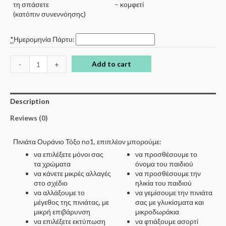
τη σπάσετε
– κομφετί
(κατόπιν συνεννόησης)
*
Ημερομηνία Πάρτυ:
Add to cart
-
+
Description
Reviews (0)
Πινιάτα Ουράνιο Τόξο no1, επιπλέον μπορούμε:
να επιλέξετε μόνοι σας
να προσθέσουμε το
τα χρώματα
όνομα του παιδιού
να κάνετε μικρές αλλαγές
να προσθέσουμε την
στο σχέδιο
ηλικία του παιδιού
να αλλάξουμε το
να γεμίσουμε την πινιάτα
μέγεθος της πινιάτας, με
σας με γλυκίσματα και
μικρή επιβάρυνση
μικροδωράκια
να επιλέξετε εκτύπωση
να φτιάξουμε ασορτί