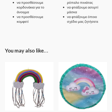
να προσθέσουμε
ρόπαλο πινιάτας
κορδονάκια για το
να φτιάξουμε ασορτί
άνοιγμα
μάσκα
να προσθέσουμε
να φτιάξουμε όποιο
κομφετί
σχέδιο μας ζητήσετε
You may also like…