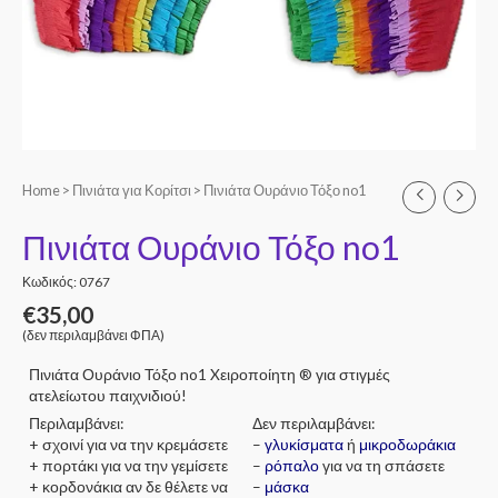
Home
>
Πινιάτα για Κορίτσι
> Πινιάτα Ουράνιο Τόξο no1
Πινιάτα Ουράνιο Τόξο no1
Κωδικός: 0767
€
35,00
(δεν περιλαμβάνει ΦΠΑ)
Πινιάτα Ουράνιο Τόξο no1 Xειροποίητη ® για στιγμές
ατελείωτου παιχνιδιού!
Περιλαμβάνει:
Δεν περιλαμβάνει:
+ σχοινί για να την κρεμάσετε
–
γλυκίσματα
ή
μικροδωράκια
+ πορτάκι για να την γεμίσετε
–
ρόπαλο
για να τη σπάσετε
+ κορδονάκια αν δε θέλετε να
–
μάσκα