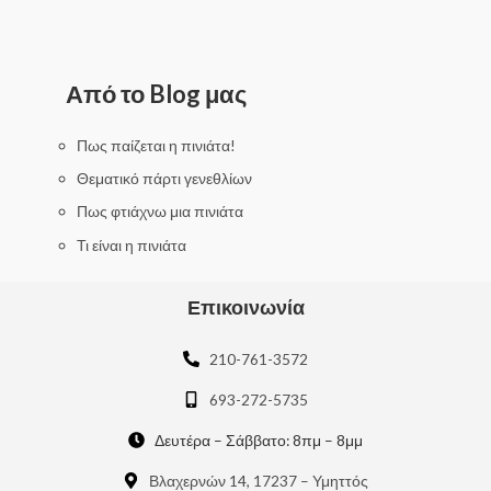
R
a
t
e
d
0
Από το Blog μας
o
u
t
o
f
Πως παίζεται η πινιάτα!
5
Θεματικό πάρτι γενεθλίων
Πως φτιάχνω μια πινιάτα
Τι είναι η πινιάτα
Επικοινωνία
210-761-3572
693-272-5735
Δευτέρα – Σάββατο: 8πμ – 8μμ
Βλαχερνών 14, 17237 – Υμηττός