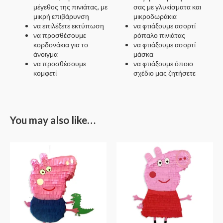
μέγεθος της πινιάτας, με
σας με γλυκίσματα και
μικρή επιβάρυνση
μικροδωράκια
να επιλέξετε εκτύπωση
να φτιάξουμε ασορτί
να προσθέσουμε
ρόπαλο πινιάτας
κορδονάκια για το
να φτιάξουμε ασορτί
άνοιγμα
μάσκα
να προσθέσουμε
να φτιάξουμε όποιο
κομφετί
σχέδιο μας ζητήσετε
You may also like…