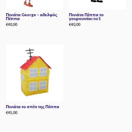
Πινιάτα George – αδελφός
Πινιάτα Πέππα το
Πέππα
γουρουνάκι no1
€
40,00
€
40,00
Rated
Rated
0
0
out
out
of
of
5
5
Πινιάτα το σπίτι της Πέππα
€
45,00
Rated
0
out