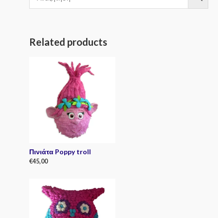
Related products
Πινιάτα Poppy troll
€
45,00
R
a
t
e
d
0
o
u