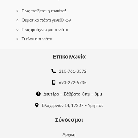
t
o
f
Πως παίζεται η πινιάτα!
5
Θεματικό πάρτι γενεθλίων
Πως φτιάχνω μια πινιάτα
Τι είναι η πινιάτα
Επικοινωνία
210-761-3572
693-272-5735
Δευτέρα – Σάββατο: 8πμ – 8μμ
Βλαχερνών 14, 17237 – Υμηττός
Σύνδεσμοι
Αρχική