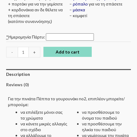
+ πορτάκι για να την γεμίσετε
–
ρόπαλο
για να τη σπάσετε
+ κορδονάκια αν δε θέλετε να
–
μάσκα
τη σπάσετε
– κομφετί
(κατόπιν συνεννόησης)
*
Ημερομηνία Πάρτυ:
Add to cart
-
+
Description
Reviews (0)
Για την πινιάτα Πέππα το γουρουνάκι no2, επιπλέον μπορείτε/
μπορούμε:
να επιλέξετε μόνοι σας
να προσθέσουμε το
τα χρώματα
όνομα του παιδιού
να κάνετε μικρές αλλαγές
να προσθέσουμε την
στο σχέδιο
ηλικία του παιδιού
να αλλάξουμε το
να γεμίσουμε την πινιάτα