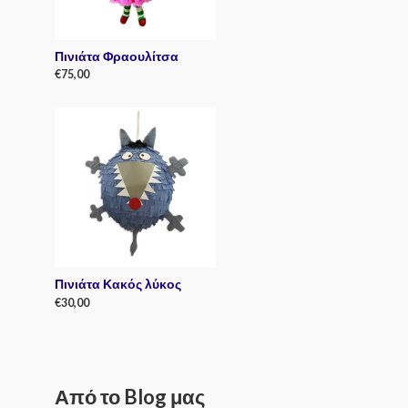
Πινιάτα Φραουλίτσα
€
75,00
R
a
t
e
d
0
o
u
t
o
f
5
Πινιάτα Κακός λύκος
€
30,00
R
a
t
e
d
0
Από το Blog μας
o
u