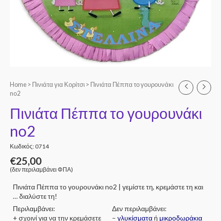
Home
>
Πινιάτα για Κορίτσι
> Πινιάτα Πέππα το γουρουνάκι
no2
Πινιάτα Πέππα το γουρουνάκι
no2
Κωδικός: 0714
€
25,00
(δεν περιλαμβάνει ΦΠΑ)
Πινιάτα Πέππα το γουρουνάκι no2 | γεμίστε τη, κρεμάστε τη και
… διαλύστε τη!
Περιλαμβάνει:
Δεν περιλαμβάνει:
+ σχοινί για να την κρεμάσετε
–
γλυκίσματα
ή
μικροδωράκια