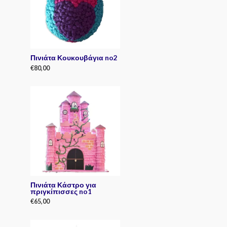
t
o
f
5
Πινιάτα Κουκουβάγια no2
€
80,00
R
a
t
e
d
0
o
u
t
o
f
5
Πινιάτα Κάστρο για
πριγκίπισσες no1
€
65,00
R
a