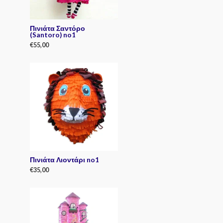
Πινιάτα Σαντόρο
(Santoro) no1
€
55,00
R
a
t
e
d
0
o
u
t
o
f
5
Πινιάτα Λιοντάρι no1
€
35,00
R
a
t
e
d
0
o