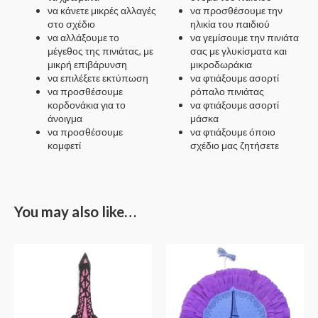
να κάνετε μικρές αλλαγές
να προσθέσουμε την
στο σχέδιο
ηλικία του παιδιού
να αλλάξουμε το
να γεμίσουμε την πινιάτα
μέγεθος της πινιάτας, με
σας με γλυκίσματα και
μικρή επιβάρυνση
μικροδωράκια
να επιλέξετε εκτύπωση
να φτιάξουμε ασορτί
να προσθέσουμε
ρόπαλο πινιάτας
κορδονάκια για το
να φτιάξουμε ασορτί
άνοιγμα
μάσκα
να προσθέσουμε
να φτιάξουμε όποιο
κομφετί
σχέδιο μας ζητήσετε
You may also like…