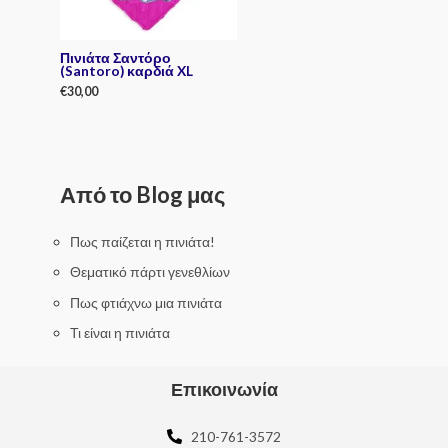
Πινιάτα Σαντόρο
(Santoro) καρδιά XL
€
30,00
R
a
t
e
d
0
Από το Blog μας
o
u
t
o
f
Πως παίζεται η πινιάτα!
5
Θεματικό πάρτι γενεθλίων
Πως φτιάχνω μια πινιάτα
Τι είναι η πινιάτα
Επικοινωνία
210-761-3572