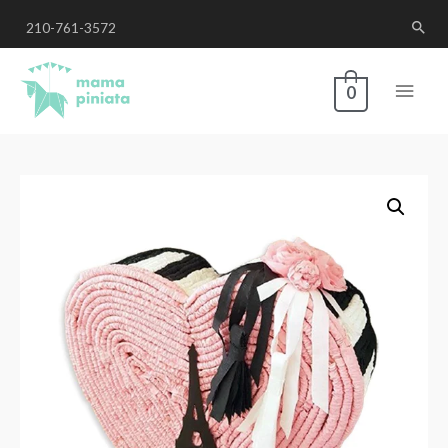
210-761-3572
0