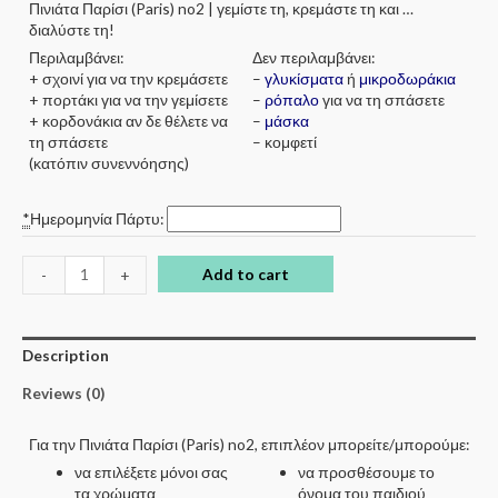
Πινιάτα Παρίσι (Paris) no2 | γεμίστε τη, κρεμάστε τη και …
διαλύστε τη!
Περιλαμβάνει:
Δεν περιλαμβάνει:
+ σχοινί για να την κρεμάσετε
–
γλυκίσματα
ή
μικροδωράκια
+ πορτάκι για να την γεμίσετε
–
ρόπαλο
για να τη σπάσετε
+ κορδονάκια αν δε θέλετε να
–
μάσκα
τη σπάσετε
– κομφετί
(κατόπιν συνεννόησης)
*
Ημερομηνία Πάρτυ:
Add to cart
-
+
Description
Reviews (0)
Για την Πινιάτα Παρίσι (Paris) no2, επιπλέον μπορείτε/μπορούμε:
να επιλέξετε μόνοι σας
να προσθέσουμε το
τα χρώματα
όνομα του παιδιού