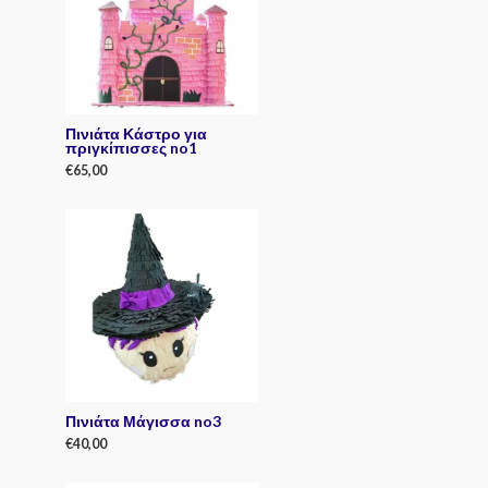
u
t
o
f
5
Πινιάτα Κάστρο για
πριγκίπισσες no1
€
65,00
R
a
t
e
d
0
o
u
t
o
f
5
Πινιάτα Μάγισσα no3
€
40,00
R