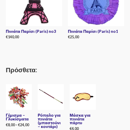
Πινιάτα Παρίσι (Paris) no3
Πινιάτα Παρίσι (Paris) no1
€
140,00
€
25,00
Rated
Rated
0
0
out
out
of
of
5
5
Πρόσθετα:
Γέμισμα –
Ρόπαλο για
Μάσκα για
Γλυκίσματα
πινιάτα
πινιάτα
(μπαστούνι
πάρτυ
€
8,00
–
€
24,00
– κοντάρι)
€
4,00