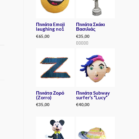
Πινιάτα Emoji
Πινιάτα Σκάκι
laughing no1
Βασιλιάς
€
65,00
€
35,00
R
Rated
a
5.00
t
out of 5
e
d
0
o
u
t
o
f
5
Πινιάτα Ζορό
Πινιάτα Subway
(Zorro)
surfer’s “Lucy”
€
35,00
€
40,00
R
R
a
a
t
t
e
e
d
d
0
0