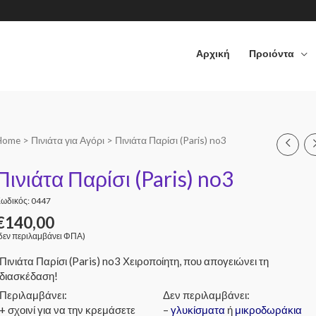
Αρχική
Προιόντα
Home
>
Πινιάτα για Αγόρι
> Πινιάτα Παρίσι (Paris) no3
Πινιάτα Παρίσι (Paris) no3
ωδικός: 0447
€
140,00
δεν περιλαμβάνει ΦΠΑ)
Πινιάτα Παρίσι (Paris) no3 Χειροποίητη, που απογειώνει τη
διασκέδαση!
Περιλαμβάνει:
Δεν περιλαμβάνει:
+ σχοινί για να την κρεμάσετε
–
γλυκίσματα
ή
μικροδωράκια