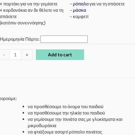
+ πορτάκι για να την γεμίσετε
–
ρόπαλο
για να τη σπάσετε
+ κορδονάκια αν δε θέλετε να τη
–
μάσκα
σπάσετε
– κομφετί
(κατόπιν συνεννόησης)
*
Ημερομηνία Πάρτυ:
-
+
Add to cart
μπορούμε:
να προσθέσουμε το όνομα του παιδιού
να προσθέσουμε την ηλικία του παιδιού
να γεμίσουμε την πινιάτα σας με γλυκίσματα και
μικροδωράκια
να φτιάξουμε ασορτί ρόπαλο πινιάτας