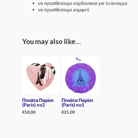
να προσθέσουμε κορδονάκια για το άνοιγμα
να προσθέσουμε κομφετί
You may also like…
Πινιάτα Παρίσι
Πινιάτα Παρίσι
(Paris) no2
(Paris) no1
€
50,00
€
25,00
Rated
Rated
0
0
out
out
of
of