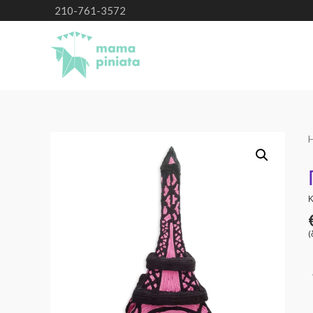
210-761-3572
Κ
(