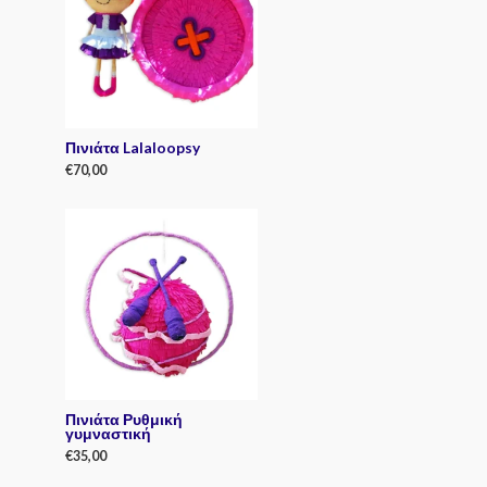
o
u
t
o
f
5
Πινιάτα Lalaloopsy
€
70,00
R
a
t
e
d
0
o
u
t
o
f
5
Πινιάτα Ρυθμική
γυμναστική
€
35,00