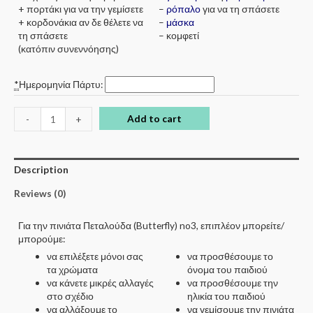
+ πορτάκι για να την γεμίσετε
–
ρόπαλο
για να τη σπάσετε
+ κορδονάκια αν δε θέλετε να
–
μάσκα
τη σπάσετε
– κομφετί
(κατόπιν συνεννόησης)
*
Ημερομηνία Πάρτυ:
Add to cart
-
+
Description
Reviews (0)
Για την πινιάτα Πεταλούδα (Butterfly) no3, επιπλέον μπορείτε/
μπορούμε:
να επιλέξετε μόνοι σας
να προσθέσουμε το
τα χρώματα
όνομα του παιδιού
να κάνετε μικρές αλλαγές
να προσθέσουμε την
στο σχέδιο
ηλικία του παιδιού
να αλλάξουμε το
να γεμίσουμε την πινιάτα