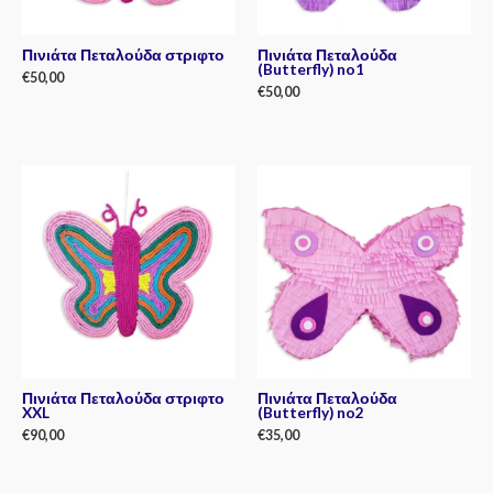
Πινιάτα Πεταλούδα στριφτο
Πινιάτα Πεταλούδα
(Butterfly) no1
€
50,00
€
50,00
Rated
0
Rated
out
0
of
out
5
of
5
Πινιάτα Πεταλούδα στριφτο
Πινιάτα Πεταλούδα
XXL
(Butterfly) no2
€
90,00
€
35,00
Rated
Rated
0
0