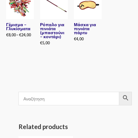
Γέμισμα –
Ρόπαλο για
Μάσκα για
Γλυκίσματα
πινιάτα
πινιάτα
(μπαστούνι
πάρτυ
€
8,00
–
€
24,00
– κοντάρι)
€
4,00
€
5,00
Rated
0
Rated
out
0
Rated
of
out
0
5
of
out
5
of
5
Related products