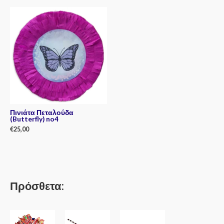
out
out
of
of
5
5
Πινιάτα Πεταλούδα
(Butterfly) no4
€
25,00
Rated
0
out
of
5
Πρόσθετα: