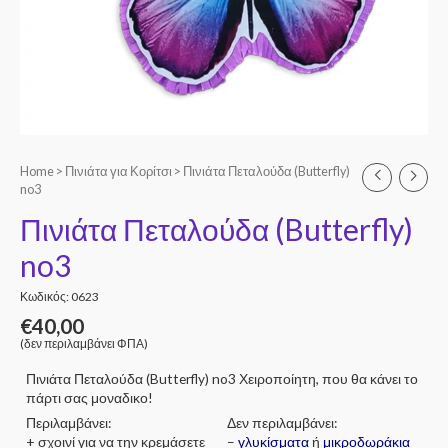
Home
>
Πινιάτα για Κορίτσι
> Πινιάτα Πεταλούδα (Butterfly)
no3
Πινιάτα Πεταλούδα (Butterfly)
no3
Κωδικός: 0623
€
40,00
(δεν περιλαμβάνει ΦΠΑ)
Πινιάτα Πεταλούδα (Butterfly) no3 Χειροποίητη, που θα κάνει το
πάρτι σας μοναδικο!
Περιλαμβάνει:
Δεν περιλαμβάνει:
+ σχοινί για να την κρεμάσετε
–
γλυκίσματα
ή
μικροδωράκια