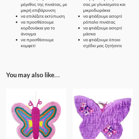
μέγεθος της πινιάτας, με
σας με γλυκίσματα και
μικρή επιβάρυνση
μικροδωράκια
να επιλέξετε εκτύπωση
να φτιάξουμε ασορτί
να προσθέσουμε
ρόπαλο πινιάτας
κορδονάκια για το
να φτιάξουμε ασορτί
άνοιγμα
μάσκα
να προσθέσουμε
να φτιάξουμε όποιο
κομφετί
σχέδιο μας ζητήσετε
You may also like…