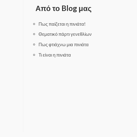
d
0
Από το Blog μας
o
u
t
o
f
Πως παίζεται η πινιάτα!
5
Θεματικό πάρτι γενεθλίων
Πως φτιάχνω μια πινιάτα
Τι είναι η πινιάτα