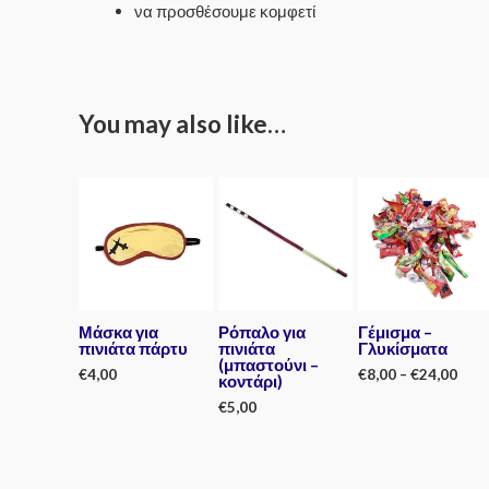
να προσθέσουμε κομφετί
You may also like…
Μάσκα για
Ρόπαλο για
Γέμισμα –
πινιάτα πάρτυ
πινιάτα
Γλυκίσματα
(μπαστούνι –
€
4,00
€
8,00
–
€
24,00
κοντάρι)
€
5,00
Rated
Rated
0
0
out
out
Rated
of
of
0
5
5
out