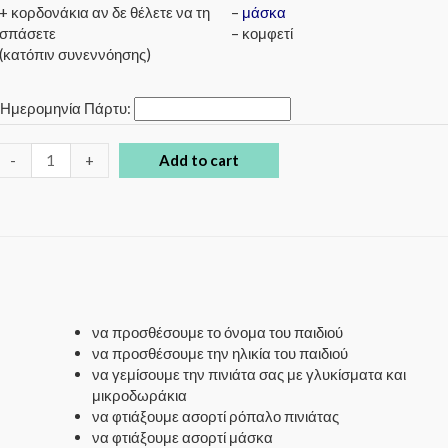
+ κορδονάκια αν δε θέλετε να τη
–
μάσκα
σπάσετε
– κομφετί
(κατόπιν συνεννόησης)
*
Ημερομηνία Πάρτυ:
-
+
Add to cart
να προσθέσουμε το όνομα του παιδιού
να προσθέσουμε την ηλικία του παιδιού
να γεμίσουμε την πινιάτα σας με γλυκίσματα και
μικροδωράκια
να φτιάξουμε ασορτί ρόπαλο πινιάτας
να φτιάξουμε ασορτί μάσκα