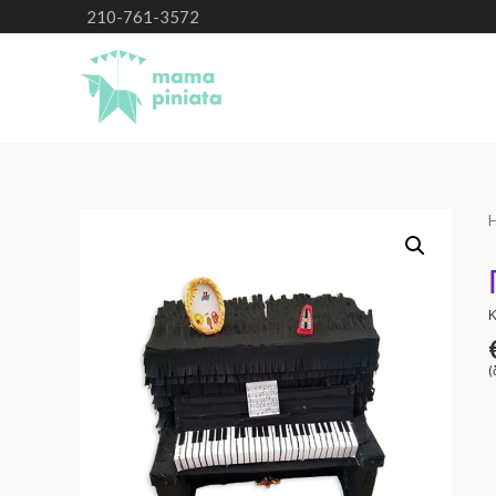
210-761-3572
Κ
(