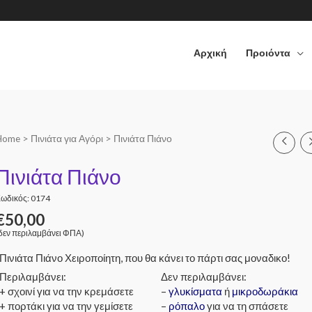
Αρχική
Προιόντα
Home
>
Πινιάτα για Αγόρι
> Πινιάτα Πιάνο
Πινιάτα Πιάνο
ωδικός: 0174
€
50,00
δεν περιλαμβάνει ΦΠΑ)
Πινιάτα Πιάνο Χειροποίητη, που θα κάνει το πάρτι σας μοναδικο!
Περιλαμβάνει:
Δεν περιλαμβάνει:
+ σχοινί για να την κρεμάσετε
–
γλυκίσματα
ή
μικροδωράκια
+ πορτάκι για να την γεμίσετε
–
ρόπαλο
για να τη σπάσετε