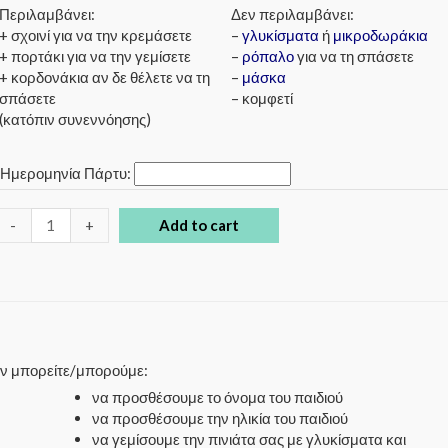
Περιλαμβάνει:
Δεν περιλαμβάνει:
+ σχοινί για να την κρεμάσετε
–
γλυκίσματα
ή
μικροδωράκια
+ πορτάκι για να την γεμίσετε
–
ρόπαλο
για να τη σπάσετε
+ κορδονάκια αν δε θέλετε να τη
–
μάσκα
σπάσετε
– κομφετί
(κατόπιν συνεννόησης)
*
Ημερομηνία Πάρτυ:
-
+
Add to cart
έον μπορείτε/μπορούμε:
να προσθέσουμε το όνομα του παιδιού
να προσθέσουμε την ηλικία του παιδιού
να γεμίσουμε την πινιάτα σας με γλυκίσματα και