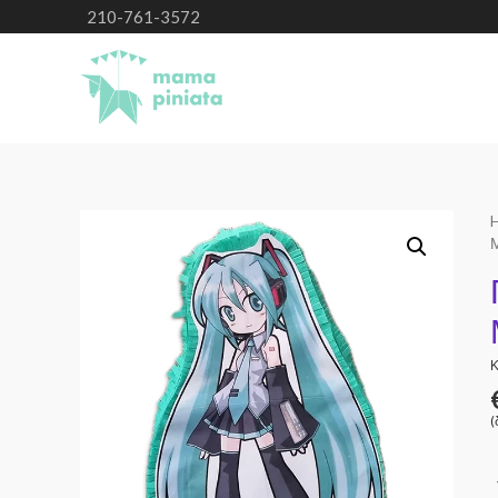
210-761-3572
Κ
(