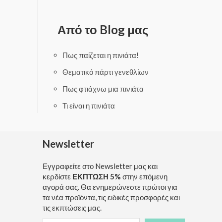
t
t
e
e
d
d
0
0
Από το Blog μας
o
o
u
u
t
t
o
o
f
f
Πως παίζεται η πινιάτα!
5
5
Θεματικό πάρτι γενεθλίων
Πως φτιάχνω μια πινιάτα
Τι είναι η πινιάτα
Newsletter
Εγγραφείτε στο Newsletter μας και
κερδίστε
ΕΚΠΤΩΣΗ 5%
στην επόμενη
αγορά σας. Θα ενημερώνεστε πρώτοι για
τα νέα προϊόντα, τις ειδικές προσφορές και
τις εκπτώσεις μας.