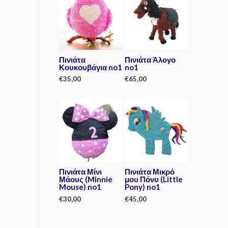
d
e
0
d
o
0
u
o
t
u
o
t
f
o
5
f
5
Πινιάτα
Πινιάτα Άλογο
Κουκουβάγια no1
no1
€
35,00
€
65,00
R
R
a
a
t
t
e
e
d
d
0
0
o
o
u
u
t
t
o
o
f
f
5
5
Πινιάτα Μίνι
Πινιάτα Μικρό
Μάους (Minnie
μου Πόνυ (Little
Mouse) no1
Pony) no1
€
30,00
€
45,00
R
R
a
a