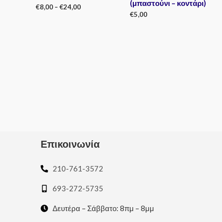
(μπαστούνι – κοντάρι)
€
8,00
–
€
24,00
€
5,00
Rated
0
Rated
out
0
of
out
5
of
5
Επικοινωνία
210-761-3572
693-272-5735
Δευτέρα – Σάββατο: 8πμ – 8μμ