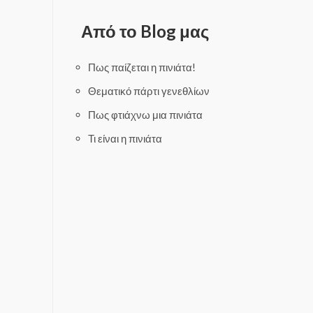
e
o
d
u
0
t
Από το Blog μας
o
o
u
f
t
5
o
f
Πως παίζεται η πινιάτα!
5
Θεματικό πάρτι γενεθλίων
Πως φτιάχνω μια πινιάτα
Τι είναι η πινιάτα