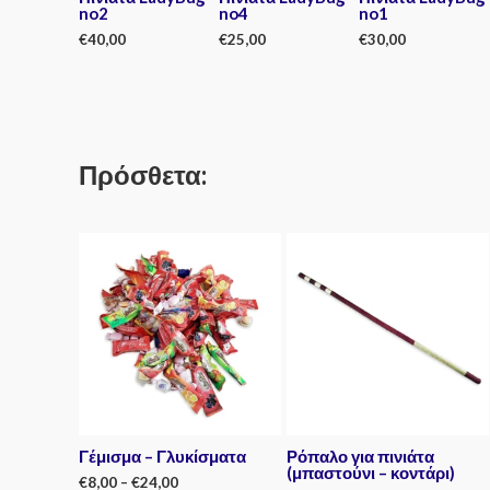
no2
no4
no1
€
40,00
€
25,00
€
30,00
Rated
Rated
Rated
0
0
0
out
out
out
of
of
of
5
5
5
Πρόσθετα:
Γέμισμα – Γλυκίσματα
Ρόπαλο για πινιάτα
(μπαστούνι – κοντάρι)
€
8,00
–
€
24,00