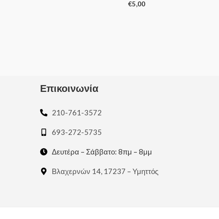
€
5,00
Rated
0
Rated
out
0
of
out
5
of
5
Επικοινωνία
210-761-3572
693-272-5735
Δευτέρα – Σάββατο: 8πμ – 8μμ
Βλαχερνών 14, 17237 – Υμηττός