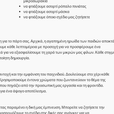
μικροδωράκια
να φτιάξουμε ασορτί ρόπαλο πινιάτας
να φτιάξουμε ασορτί μάσκα
να φτιάξουμε όποιο σχέδιο μας ζητήσετε
η για το πάρτι σας. Αρχικά, η αγαπημένη ηρωίδα των παιδιών αποκτ
ζουμε κάθε λεπτομέρεια με προσοχή για να προσφέρουμε ένα
ά για να εξασφαλίσουμε τη χαρά των μικρών μας φίλων. Κάθε στιγμ
ποίητη δημιουργία.
ντοχή και την εμφάνιση του παιχνιδιού. Δουλεύουμε στο χέρι κάθε
. Χρησιμοποιούμε έντονα χρώματα που ζωντανεύουν το θέμα της
που πηγάζει από την προσωπική μας εργασία και τη φροντίδα.
ή για ένα άψογο αποτέλεσμα.
τας παραμένει η δική μας έμπνευση. Μπορείτε να ζητήσετε την
ροσαρμόζουμε το σχέδιο στις δικές σας ανάγκες για να