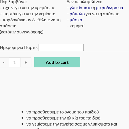
Περιλαμβάνει:
Δεν περιλαμβάνει:
+ σχοινί για να την κρεμάσετε
–
γλυκίσματα
ή
μικροδωράκια
+ πορτάκι για να την γεμίσετε
–
ρόπαλο
για να τη σπάσετε
+ κορδονάκια αν δε θέλετε να τη
–
μάσκα
σπάσετε
– κομφετί
(κατόπιν συνεννόησης)
*
Ημερομηνία Πάρτυ:
-
+
Add to cart
να προσθέσουμε το όνομα του παιδιού
να προσθέσουμε την ηλικία του παιδιού
να γεμίσουμε την πινιάτα σας με γλυκίσματα και