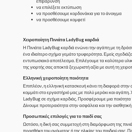
επιβάρυνση
να επιλέξετε εκτύπωση
να προσθέσουμε κορδονάκια για το άνοιγμα
να προσθέσουμε κομφετί
Χειροποίητη Πινιάτα LadyBug καρδιά
Η Πινιάτα LadyBug καρδιά ενώνει την αγάπη με τη δράσ
ένα ιδιαίτερο σχήμα γεμάτο τρυφερότητα. Εμείς σχεδιά
εντυπωσιακό αποτέλεσμα. Επιλέγουμε τα καλύτερα υλικ
της γιορτής σας αποκτά ξεχωριστή αξία με αυτή τη χειρο
Ελληνική χειροποίητη ποιότητα
Επιπλέον, η ελληνική κατασκευή κάνει τη διαφορά στην α
κομμάτι στο εργαστήριό μας με πολύ μεράκι και αγάπη
LadyBug σε σχήμα καρδιάς. Προσφέρουμε μια ποιότητα 
Δίνουμε προτεραιότητα στην ασφάλεια και την αισθητικ
Προσωπικές επιλογές για το παιδί σας
Ωστόσο, η δική σας συμμετοχή στη διαμόρφωση της πινιά
προσθήκη του ονόματος ή της ηλικίας του παιδιού σας. Π