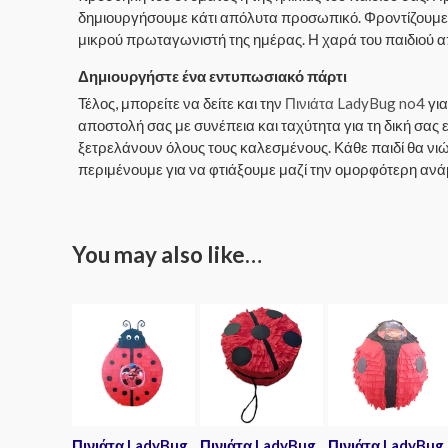
δημιουργήσουμε κάτι απόλυτα προσωπικό. Φροντίζουμε
μικρού πρωταγωνιστή της ημέρας. Η χαρά του παιδιού απ
Δημιουργήστε ένα εντυπωσιακό πάρτι
Τέλος, μπορείτε να δείτε και την
Πινιάτα LadyBug no4
για
αποστολή σας με συνέπεια και ταχύτητα για τη δική σας 
ξετρελάνουν όλους τους καλεσμένους. Κάθε παιδί θα νιώ
περιμένουμε για να φτιάξουμε μαζί την ομορφότερη ανά
You may also like…
Πινιάτα LadyBug
Πινιάτα LadyBug
Πινιάτα LadyBug