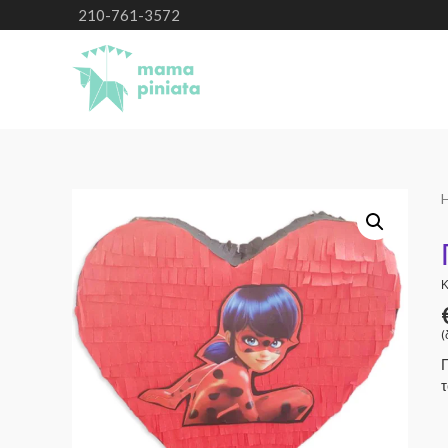
210-761-3572
Κ
(
Π
τ