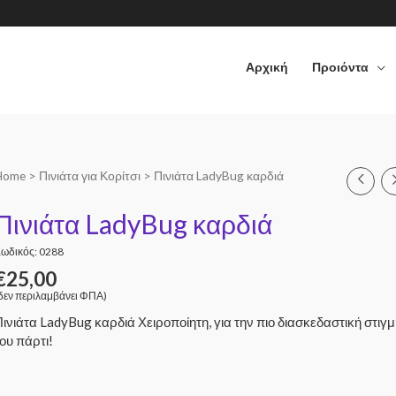
Αρχική
Προιόντα
Home
>
Πινιάτα για Κορίτσι
> Πινιάτα LadyBug καρδιά
Πινιάτα LadyBug καρδιά
ωδικός: 0288
€
25,00
δεν περιλαμβάνει ΦΠΑ)
ινιάτα LadyBug καρδιά Χειροποίητη, για την πιο διασκεδαστική στιγ
ου πάρτι!