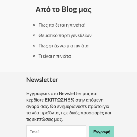
d
d
0
0
Από το Blog μας
o
o
u
u
t
t
o
o
f
f
Πως παίζεται η πινιάτα!
5
5
Θεματικό πάρτι γενεθλίων
Πως φτιάχνω μια πινιάτα
Τι είναι η πινιάτα
Newsletter
Εγγραφείτε στο Newsletter μας και
κερδίστε
ΕΚΠΤΩΣΗ 5%
στην επόμενη
αγορά σας. Θα ενημερώνεστε πρώτοι για
τα νέα προϊόντα, τις ειδικές προσφορές και
τις εκπτώσεις μας.