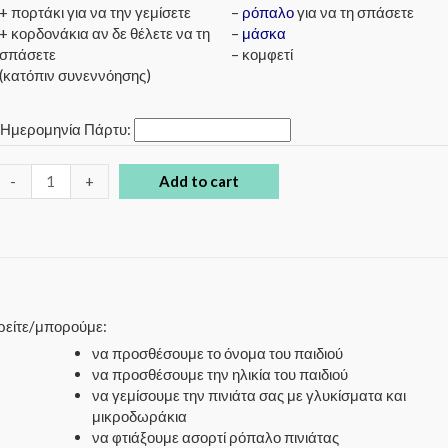
+ πορτάκι για να την γεμίσετε
–
ρόπαλο
για να τη σπάσετε
+ κορδονάκια αν δε θέλετε να τη
–
μάσκα
σπάσετε
– κομφετί
(κατόπιν συνεννόησης)
*
Ημερομηνία Πάρτυ:
-
+
Add to cart
ορείτε/μπορούμε:
να προσθέσουμε το όνομα του παιδιού
να προσθέσουμε την ηλικία του παιδιού
να γεμίσουμε την πινιάτα σας με γλυκίσματα και
μικροδωράκια
να φτιάξουμε ασορτί ρόπαλο πινιάτας