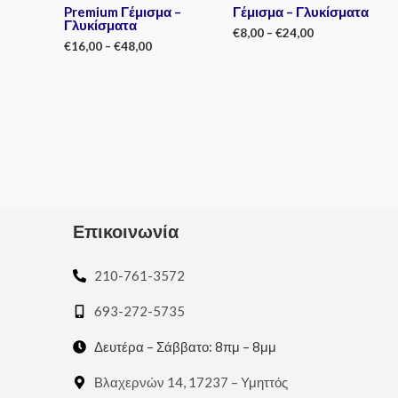
Premium Γέμισμα –
Γέμισμα – Γλυκίσματα
Γλυκίσματα
€
8,00
–
€
24,00
€
16,00
–
€
48,00
Rated
0
Rated
out
0
of
out
5
of
5
Επικοινωνία
210-761-3572
693-272-5735
Δευτέρα – Σάββατο: 8πμ – 8μμ
Βλαχερνών 14, 17237 – Υμηττός