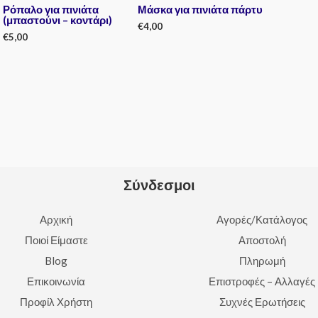
Ρόπαλο για πινιάτα
Μάσκα για πινιάτα πάρτυ
(μπαστούνι – κοντάρι)
€
4,00
€
5,00
Rated
0
Rated
out
0
of
out
5
of
5
Σύνδεσμοι
Αρχική
Αγορές/Κατάλογος
Ποιοί Είμαστε
Αποστολή
Blog
Πληρωμή
Επικοινωνία
Επιστροφές – Αλλαγές
Προφίλ Χρήστη
Συχνές Ερωτήσεις