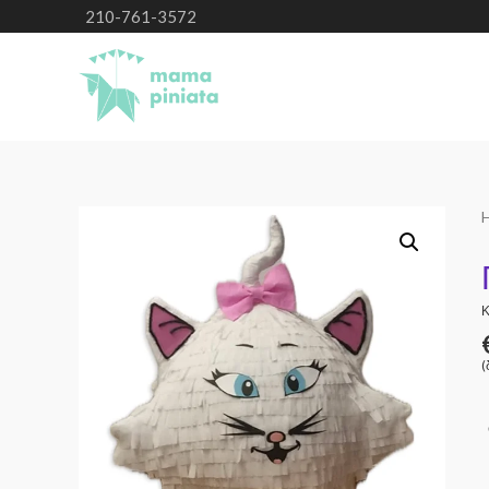
210-761-3572
Κ
(