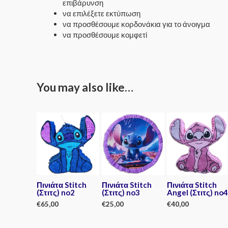
επιβάρυνση
να επιλέξετε εκτύπωση
να προσθέσουμε κορδονάκια για το άνοιγμα
να προσθέσουμε κομφετί
You may also like…
Πινιάτα Stitch
Πινιάτα Stitch
Πινιάτα Stitch
(Στιτς) no2
(Στιτς) no3
Angel (Στιτς) no4
€
65,00
€
25,00
€
40,00
Rated
Rated
Rated