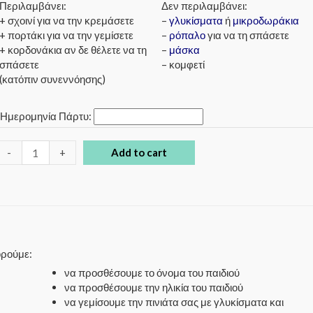
Περιλαμβάνει:
Δεν περιλαμβάνει:
+ σχοινί για να την κρεμάσετε
–
γλυκίσματα
ή
μικροδωράκια
+ πορτάκι για να την γεμίσετε
–
ρόπαλο
για να τη σπάσετε
+ κορδονάκια αν δε θέλετε να τη
–
μάσκα
σπάσετε
– κομφετί
(κατόπιν συνεννόησης)
*
Ημερομηνία Πάρτυ:
-
+
Add to cart
ορούμε:
να προσθέσουμε το όνομα του παιδιού
να προσθέσουμε την ηλικία του παιδιού
να γεμίσουμε την πινιάτα σας με γλυκίσματα και