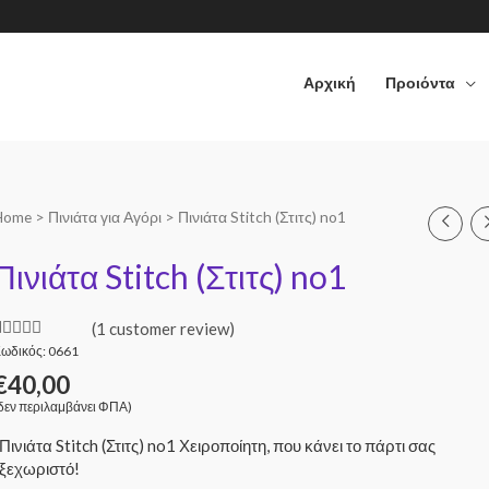
Αρχική
Προιόντα
Home
>
Πινιάτα για Αγόρι
> Πινιάτα Stitch (Στιτς) no1
Πινιάτα Stitch (Στιτς) no1
(
1
customer review)
ωδικός: 0661
Rated
1
5.00
ut of 5
€
40,00
based on
customer
δεν περιλαμβάνει ΦΠΑ)
ating
Πινιάτα Stitch (Στιτς) no1 Χειροποίητη, που κάνει το πάρτι σας
ξεχωριστό!