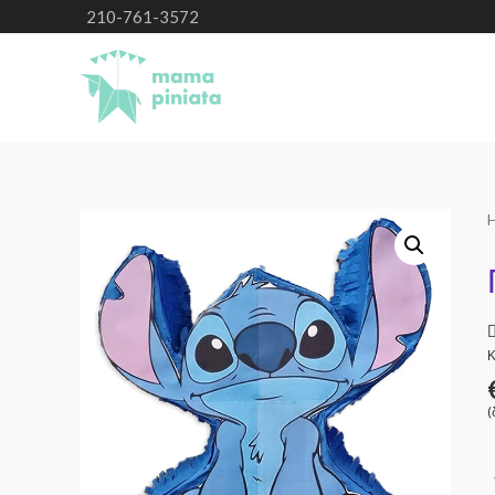
210-761-3572
Κ
o
(
r