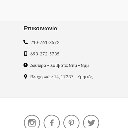
of
5
Επικοινωνία
210-761-3572
693-272-5735
Δευτέρα – Σάββατο: 8πμ – 8μμ
Βλαχερνών 14, 17237 – Υμηττός