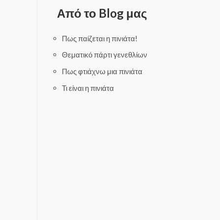
d
o
0
Από το Blog μας
u
o
t
u
o
t
f
o
5
f
Πως παίζεται η πινιάτα!
5
Θεματικό πάρτι γενεθλίων
Πως φτιάχνω μια πινιάτα
Τι είναι η πινιάτα