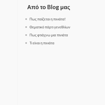
d
d
0
0
Από το Blog μας
o
o
u
u
t
t
o
o
f
f
Πως παίζεται η πινιάτα!
5
5
Θεματικό πάρτι γενεθλίων
Πως φτιάχνω μια πινιάτα
Τι είναι η πινιάτα