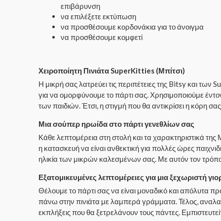
επιβάρυνση
να επιλέξετε εκτύπωση
να προσθέσουμε κορδονάκια για το άνοιγμα
να προσθέσουμε κομφετί
Χειροποίητη Πινιάτα SuperKitties (Μπίτσι)
Η μικρή σας λατρεύει τις περιπέτειες της Bitsy και των
για να ομορφύνουμε το πάρτι σας. Χρησιμοποιούμε έντ
των παιδιών. Έτσι, η στιγμή που θα αντικρίσει η κόρη σα
Μια σούπερ ηρωίδα στο πάρτι γενεθλίων σας
Κάθε λεπτομέρεια στη στολή και τα χαρακτηριστικά της 
η κατασκευή να είναι ανθεκτική για πολλές ώρες παιχνι
ηλικία των μικρών καλεσμένων σας. Με αυτόν τον τρόπο
Εξατομικευμένες λεπτομέρειες για μια ξεχωριστή γιο
Θέλουμε το πάρτι σας να είναι μοναδικό και απόλυτα 
πάνω στην πινιάτα με λαμπερά γράμματα. Τέλος, αναλαμ
εκπλήξεις που θα ξετρελάνουν τους πάντες. Εμπιστευτεί