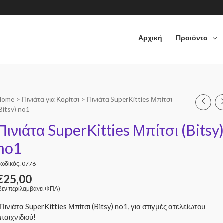
Αρχική
Προιόντα
Home
>
Πινιάτα για Κορίτσι
> Πινιάτα SuperKitties Μπίτσι
Bitsy) no1
Πινιάτα SuperKitties Μπίτσι (Bitsy
no1
ωδικός: 0776
€
25,00
δεν περιλαμβάνει ΦΠΑ)
Πινιάτα SuperKitties Μπίτσι (Bitsy) no1, για στιγμές ατελείωτου
παιχνιδιού!