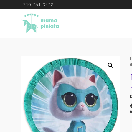
210-761-3572
(
Κ
(