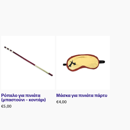
Ρόπαλο για πινιάτα
Μάσκα για πινιάτα πάρτυ
(μπαστούνι – κοντάρι)
€
4,00
€
5,00
Rated
0
Rated
out
0
of
out
5
of