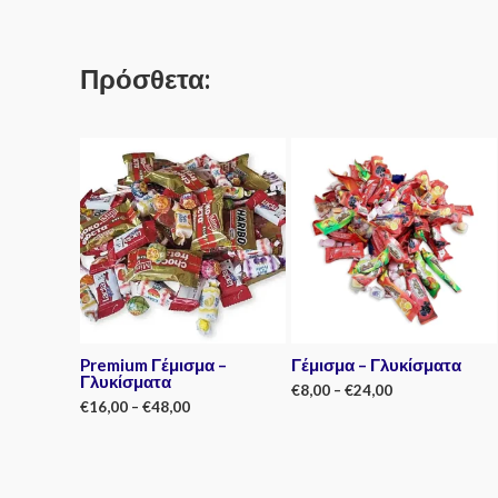
Πρόσθετα:
Premium Γέμισμα –
Γέμισμα – Γλυκίσματα
Γλυκίσματα
€
8,00
–
€
24,00
€
16,00
–
€
48,00
Rated
0
Rated
out
0
of
out
5
of