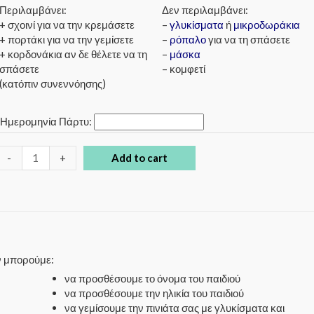
Περιλαμβάνει:
Δεν περιλαμβάνει:
+ σχοινί για να την κρεμάσετε
–
γλυκίσματα
ή
μικροδωράκια
+ πορτάκι για να την γεμίσετε
–
ρόπαλο
για να τη σπάσετε
+ κορδονάκια αν δε θέλετε να τη
–
μάσκα
σπάσετε
– κομφετί
(κατόπιν συνεννόησης)
*
Ημερομηνία Πάρτυ:
-
+
Add to cart
ον μπορούμε:
να προσθέσουμε το όνομα του παιδιού
να προσθέσουμε την ηλικία του παιδιού
να γεμίσουμε την πινιάτα σας με γλυκίσματα και