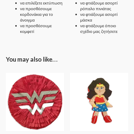
να επιλέξετε εκτύπωση
να φτιάξουμε ασορτί
να προσθέσουμε
ρόπαλο πινιάτας
κορδονάκια για το
να φτιάξουμε ασορτί
άνοιγμα
μάσκα
να προσθέσουμε
να φτιάξουμε όποιο
κομφετί
σχέδιο μας ζητήσετε
You may also like…