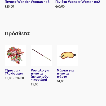
Πινιάτα Wonder Woman no3
Πινιάτα Wonder Woman no2
€
25,00
€
60,00
Rated
Rated
0
0
out
out
of
of
5
5
Πρόσθετα:
Γέμισμα –
Ρόπαλο για
Μάσκα για
Γλυκίσματα
πινιάτα
πινιάτα
(μπαστούνι
πάρτυ
€
8,00
–
€
24,00
– κοντάρι)
€
4,00
€
5,00
Rated
0
Rated
out
0
Rated
of
out
0
5
of
out
5
of
5