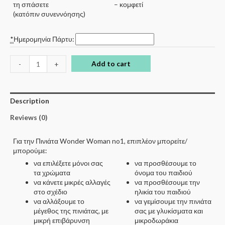
τη σπάσετε
– κομφετί
(κατόπιν συνεννόησης)
*
Ημερομηνία Πάρτυ:
Add to cart
-
+
Description
Reviews (0)
Για την Πινιάτα Wonder Woman no1, επιπλέον μπορείτε/
μπορούμε:
να επιλέξετε μόνοι σας
να προσθέσουμε το
τα χρώματα
όνομα του παιδιού
να κάνετε μικρές αλλαγές
να προσθέσουμε την
στο σχέδιο
ηλικία του παιδιού
να αλλάξουμε το
να γεμίσουμε την πινιάτα
μέγεθος της πινιάτας, με
σας με γλυκίσματα και
μικρή επιβάρυνση
μικροδωράκια