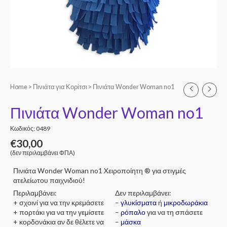
Home
>
Πινιάτα για Κορίτσι
> Πινιάτα Wonder Woman no1
Πινιάτα Wonder Woman no1
Κωδικός: 0489
€
30,00
(δεν περιλαμβάνει ΦΠΑ)
Πινιάτα Wonder Woman no1 Xειροποίητη ® για στιγμές
ατελείωτου παιχνιδιού!
Περιλαμβάνει:
Δεν περιλαμβάνει:
+ σχοινί για να την κρεμάσετε
–
γλυκίσματα
ή
μικροδωράκια
+ πορτάκι για να την γεμίσετε
–
ρόπαλο
για να τη σπάσετε
+ κορδονάκια αν δε θέλετε να
–
μάσκα