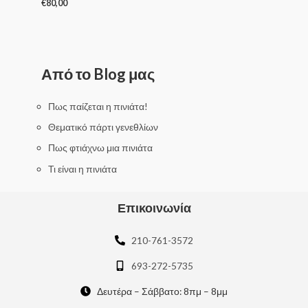
€
80,00
R
a
t
e
d
0
Από το Blog μας
o
u
t
o
f
Πως παίζεται η πινιάτα!
5
Θεματικό πάρτι γενεθλίων
Πως φτιάχνω μια πινιάτα
Τι είναι η πινιάτα
Επικοινωνία
210-761-3572
693-272-5735
Δευτέρα – Σάββατο: 8πμ – 8μμ